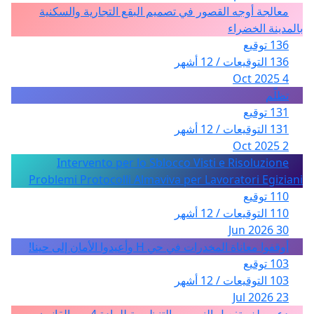
معالجة أوجه القصور في تصميم البقع التجارية والسكنية
بالمدينة الخضراء
136 توقيع
136 التوقيعات / 12 أشهر
4 Oct 2025
تظلّم
131 توقيع
131 التوقيعات / 12 أشهر
2 Oct 2025
Intervento per lo Sblocco Visti e Risoluzione
Problemi Protocolli Almaviva per Lavoratori Egiziani
110 توقيع
110 التوقيعات / 12 أشهر
30 Jun 2026
أوقفوا معاناة المخدرات في حي H وأعيدوا الأمان إلى حينا!
103 توقيع
103 التوقيعات / 12 أشهر
23 Jul 2026
دعم ملف تفعيل النصوص التنظيمية للمادة 4 من القانون