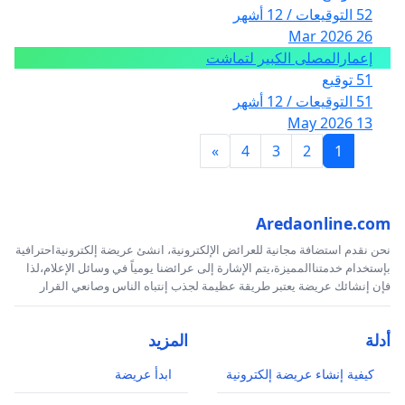
52 التوقيعات / 12 أشهر
26 Mar 2026
إعمارالمصلى الكبير لتماشت
51 توقيع
51 التوقيعات / 12 أشهر
13 May 2026
»
4
3
2
1
Aredaonline.com
نحن نقدم استضافة مجانية للعرائض الإلكترونية، انشئ عريضة إلكترونيةاحترافية
بإستخدام خدمتناالمميزة،يتم الإشارة إلى عرائضنا يومياً في وسائل الإعلام،لذا
فإن إنشائك عريضة يعتبر طريقة عظيمة لجذب إنتباه الناس وصانعي القرار
أدلة
المزيد
كيفية إنشاء عريضة إلكترونية
ابدأ عريضة