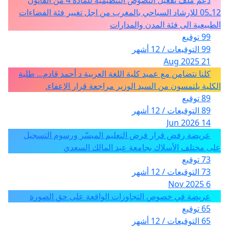
12ـ05 للارشاد السياحي بالمغرب من اجل تغيير فئة الفضاءات
الطبيعية الى فئة المدن والمدارات
99 توقيع
99 التوقيعات / 12 أشهر
21 Aug 2025
كلنا نتضامن مع عميد كلية اللغة العربية د أحمد قادم... طلبة
الكلية يلتمسون من السيد الوزير مراجعة قرار الإعفاء.
89 توقيع
89 التوقيعات / 12 أشهر
14 Jun 2026
عريضة رفض قرار فرض التعليم الميسّر ورسوم التسجيل
على مختلف الأسلاك بجامعة عبد المالك السعدي
73 توقيع
73 التوقيعات / 12 أشهر
6 Nov 2025
عريضة في خصوص التجاوزات الواقعة على حق الصورة
65 توقيع
65 التوقيعات / 12 أشهر