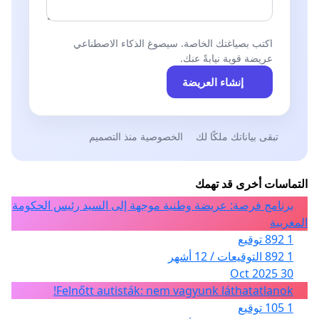
اكتب بصياغتك الخاصة. سيصوغ الذكاء الاصطناعي
عريضة قوية نيابةً عنك.
إنشاء العريضة
تبقى بياناتك ملكًا لك
الخصوصية منذ التصميم
التماسات أخرى قد تهمك
برنامج فرصة: عريضة وطنية موجهة إلى السيد رئيس الحكومة
المغربية
1 892 توقيع
1 892 التوقيعات / 12 أشهر
30 Oct 2025
Felnőtt autisták: nem vagyunk láthatatlanok!
1 105 توقيع