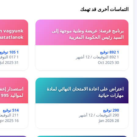
التماسات أخرى قد تهمك
برنامج فرصة: عريضة وطنية موجهة إلى
em vagyunk
السيد رئيس الحكومة المغربية
hatatlanok!
1 892 توقيع
1 105 توقيع
1 892 التوقيعات / 12 أشهر
1 017 التوقيعات / 12 أشهر
31 Jul 2025
30 Oct 2025
اعتراض على اعادة الامتحان النهائي لمادة
استصدار إعفا
مهارات حياتية
لمواليد 1995 و 1996 بالجزائر
290 توقيع
514 توقيع
290 التوقيعات / 12 أشهر
211 التوقيعات / 12 أشهر
16 Apr 2025
28 Jan 2026