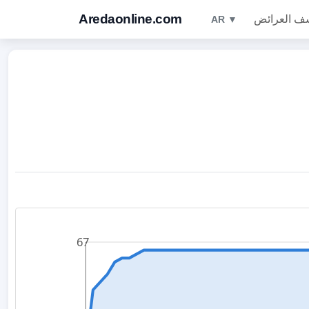
Aredaonline.com
ف العرائض
AR ▼
67