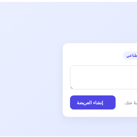
طناعي
إنشاء العريضة
ً عنك.