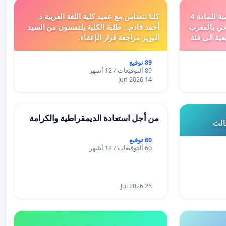
دعم ملف تفعيل النصوص التنظيمية للمادة 4
كلنا نتضامن مع عميد كلية اللغة العربية د
اد السياحي بالمغرب
أحمد قادم... طلبة الكلية يلتمسون من السيد
عية الى فئة
الوزير مراجعة قرار الإعفاء.
89 توقيع
89 التوقيعات / 12 أشهر
14 Jun 2026
من أجل استعادة الديمقراطية والكرامة
ثالث
60 توقيع
60 التوقيعات / 12 أشهر
26 Jul 2026