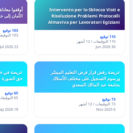
Intervento per lo Sblocco Visti e
Risoluzione Problemi Protocolli
الأمان إلى حي
Almaviva per Lavoratori Egiziani
103 توقيع
103 التوقيعات / 12 أشهر
110 توقيع
110 التوقيعات / 12 أشهر
23 Jul 2026
30 Jun 2026
عريضة رفض قرار فرض التعليم الميسّر
عريضة في خص
ورسوم التسجيل على مختلف الأسلاك
حق الصورة
بجامعة عبد المالك السعدي
65 توقيع
65 التوقيعات / 12 أشهر
73 توقيع
73 التوقيعات / 12 أشهر
19 May 2026
6 Nov 2025