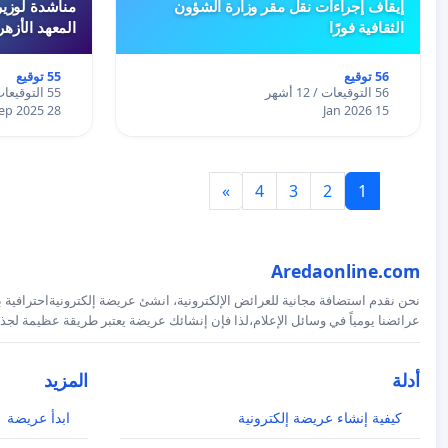
إيقاف إجراءات نقل مقر وزارة الشؤون
مناشدة لوزير
الثقافية فورًا
المعهد الأزه
56 توقيع
55 توقيع
56 التوقيعات / 12 أشهر
55 التوقيعات / 12 أشهر
28 Sep 2025
15 Jan 2026
»
4
3
2
1
Aredaonline.com
نحن نقدم استضافة مجانية للعرائض الإلكترونية، انشئ عريضة إلكترونيةاحترافية ب
عرائضنا يومياً في وسائل الإعلام،لذا فإن إنشائك عريضة يعتبر طريقة عظيمة لجذب
أدلة
المزيد
كيفية إنشاء عريضة إلكترونية
ابدأ عريضة