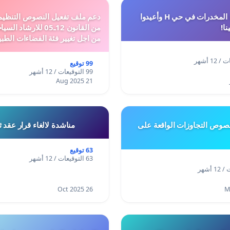
أوقفوا معاناة المخدرات في حي H وأعيدوا
نا!
من القانون 12ـ05 للارش
من اجل تغيير فئة الفضاءات الطبي
المدن والمدارات
99 توقيع
99 التوقيعات / 12 أشهر
21 Aug 2025
وص التجاوزات الواقعة على
مناشدة لالغاء قرار عقد 
63 توقيع
63 التوقيعات / 12 أشهر
26 Oct 2025