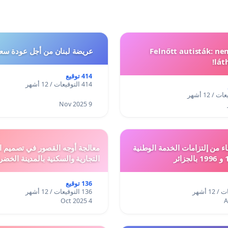
Felnőtt autisták: n
عريضة لبنان من أجل عودة سعد
lát
414 توقيع
414 التوقيعات / 12 أشهر
9 Nov 2025
ء من إلتزامات الخدمة الوطنية
معالجة أوجه القصور في تصميم ال
التجارية والسكنية بالمدينة الخضر
136 توقيع
136 التوقيعات / 12 أشهر
4 Oct 2025