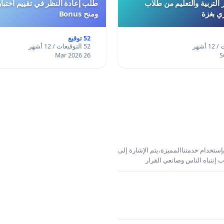
 التربية والتعليم من طلاب
ري بغزة
ومنح Bonus
52 توقيع
52 التوقيعات / 12 أشهر
26 Mar 2026
إستخدام خدمتناالمميزة،يتم الإشارة إلى
 إنتباه الناس وصانعي القرار