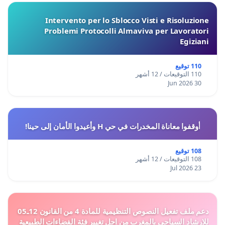
Intervento per lo Sblocco Visti e Risoluzione
Problemi Protocolli Almaviva per Lavoratori
Egiziani
110 توقيع
110 التوقيعات / 12 أشهر
30 Jun 2026
أوقفوا معاناة المخدرات في حي H وأعيدوا الأمان إلى حينا!
108 توقيع
108 التوقيعات / 12 أشهر
23 Jul 2026
دعم ملف تفعيل النصوص التنظيمية للمادة 4 من القانون 12ـ05
للارشاد السياحي بالمغرب من اجل تغيير فئة الفضاءات الطبيعية