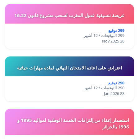
عريضة تنسيقية عدول المغرب لسحب مشروع قانون 16.22
299 توقيع
299 التوقيعات / 12 أشهر
28 Nov 2025
اعتراض على اعادة الامتحان النهائي لمادة مهارات حياتية
290 توقيع
290 التوقيعات / 12 أشهر
28 Jan 2026
استصدار إعفاء من إلتزامات الخدمة الوطنية لمواليد 1995 و
1996 بالجزائر