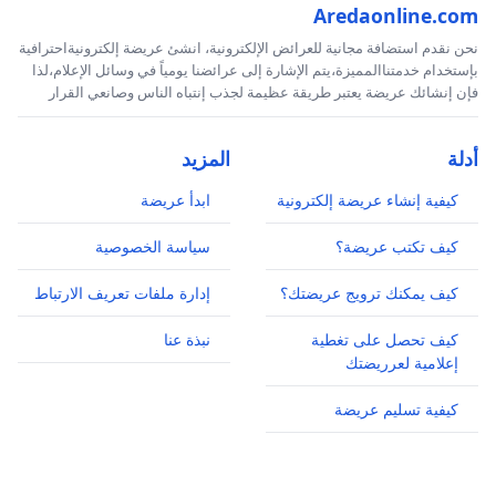
Aredaonline.com
نحن نقدم استضافة مجانية للعرائض الإلكترونية، انشئ عريضة إلكترونيةاحترافية
بإستخدام خدمتناالمميزة،يتم الإشارة إلى عرائضنا يومياً في وسائل الإعلام،لذا
فإن إنشائك عريضة يعتبر طريقة عظيمة لجذب إنتباه الناس وصانعي القرار
أدلة
المزيد
كيفية إنشاء عريضة إلكترونية
ابدأ عريضة
كيف تكتب عريضة؟
سياسة الخصوصية
كيف يمكنك ترويج عريضتك؟
إدارة ملفات تعريف الارتباط
كيف تحصل على تغطية
نبذة عنا
إعلامية لعرريضتك
كيفية تسليم عريضة