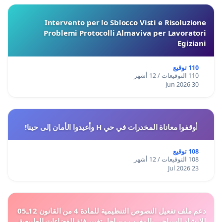
Intervento per lo Sblocco Visti e Risoluzione
Problemi Protocolli Almaviva per Lavoratori
Egiziani
110 توقيع
110 التوقيعات / 12 أشهر
30 Jun 2026
أوقفوا معاناة المخدرات في حي H وأعيدوا الأمان إلى حينا!
108 توقيع
108 التوقيعات / 12 أشهر
23 Jul 2026
دعم ملف تفعيل النصوص التنظيمية للمادة 4 من القانون 12ـ05
للارشاد السياحي بالمغرب من اجل تغيير فئة الفضاءات الطبيعية