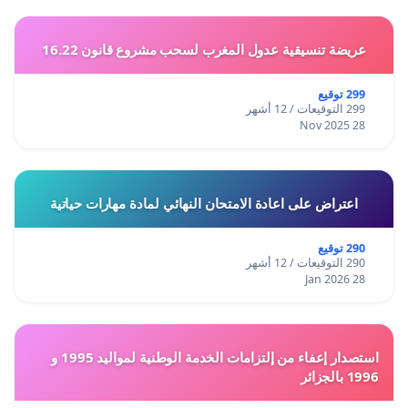
عريضة تنسيقية عدول المغرب لسحب مشروع قانون 16.22
299 توقيع
299 التوقيعات / 12 أشهر
28 Nov 2025
اعتراض على اعادة الامتحان النهائي لمادة مهارات حياتية
290 توقيع
290 التوقيعات / 12 أشهر
28 Jan 2026
استصدار إعفاء من إلتزامات الخدمة الوطنية لمواليد 1995 و
1996 بالجزائر