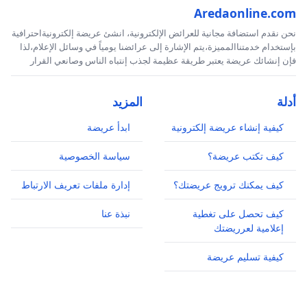
Aredaonline.com
نحن نقدم استضافة مجانية للعرائض الإلكترونية، انشئ عريضة إلكترونيةاحترافية
بإستخدام خدمتناالمميزة،يتم الإشارة إلى عرائضنا يومياً في وسائل الإعلام،لذا
فإن إنشائك عريضة يعتبر طريقة عظيمة لجذب إنتباه الناس وصانعي القرار
أدلة
المزيد
كيفية إنشاء عريضة إلكترونية
ابدأ عريضة
كيف تكتب عريضة؟
سياسة الخصوصية
كيف يمكنك ترويج عريضتك؟
إدارة ملفات تعريف الارتباط
كيف تحصل على تغطية
نبذة عنا
إعلامية لعرريضتك
كيفية تسليم عريضة