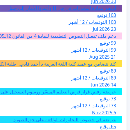
30 Jun 2026
أوقفوا معاناة المخدرات في حي H وأعيدوا الأمان إلى حينا!
103 توقيع
103 التوقيعات / 12 أشهر
23 Jul 2026
دعم ملف تفعيل النصوص التنظيمية للمادة 4 من القانون 12ـ05 للارشاد السياحي بالمغرب من اجل تغيير فئة الفضاءات الطبيعية الى فئة المدن والمدارات
99 توقيع
99 التوقيعات / 12 أشهر
21 Aug 2025
كلنا نتضامن مع عميد كلية اللغة العربية د أحمد قادم... طلبة ال
89 توقيع
89 التوقيعات / 12 أشهر
14 Jun 2026
عريضة رفض قرار فرض التعليم الميسّر ورسوم التسجيل على م
73 توقيع
73 التوقيعات / 12 أشهر
6 Nov 2025
عريضة في خصوص التجاوزات الواقعة على حق الصورة
65 توقيع