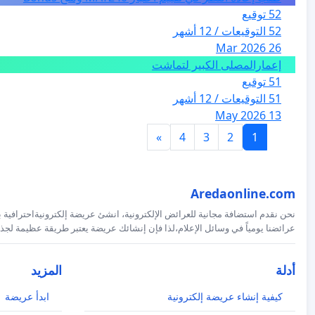
52 توقيع
52 التوقيعات / 12 أشهر
26 Mar 2026
إعمارالمصلى الكبير لتماشت
51 توقيع
51 التوقيعات / 12 أشهر
13 May 2026
»
4
3
2
1
Aredaonline.com
نحن نقدم استضافة مجانية للعرائض الإلكترونية، انشئ عريضة إلكترونيةاحترافية ب
عرائضنا يومياً في وسائل الإعلام،لذا فإن إنشائك عريضة يعتبر طريقة عظيمة لجذب
أدلة
المزيد
كيفية إنشاء عريضة إلكترونية
ابدأ عريضة