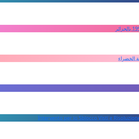
ة الخضراء
Intervento per lo Sblocco Visti e Risoluzion