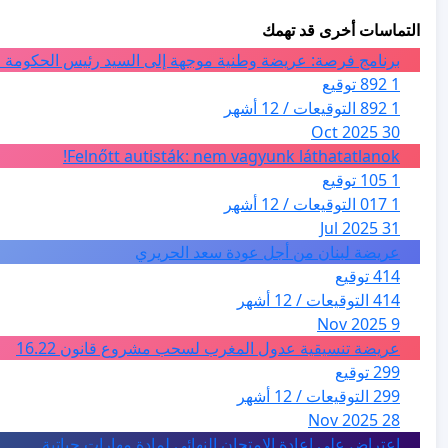
التماسات أخرى قد تهمك
برنامج فرصة: عريضة وطنية موجهة إلى السيد رئيس الحكومة ا
1 892 توقيع
1 892 التوقيعات / 12 أشهر
30 Oct 2025
Felnőtt autisták: nem vagyunk láthatatlanok!
1 105 توقيع
1 017 التوقيعات / 12 أشهر
31 Jul 2025
عريضة لبنان من أجل عودة سعد الحريري
414 توقيع
414 التوقيعات / 12 أشهر
9 Nov 2025
عريضة تنسيقية عدول المغرب لسحب مشروع قانون 16.22
299 توقيع
299 التوقيعات / 12 أشهر
28 Nov 2025
اعتراض على اعادة الامتحان النهائي لمادة مهارات حياتية