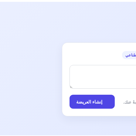
طناعي
إنشاء العريضة
ً عنك.