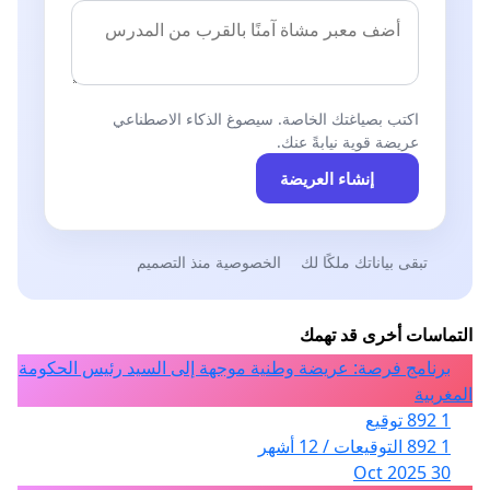
اكتب بصياغتك الخاصة. سيصوغ الذكاء الاصطناعي
عريضة قوية نيابةً عنك.
إنشاء العريضة
تبقى بياناتك ملكًا لك
الخصوصية منذ التصميم
التماسات أخرى قد تهمك
برنامج فرصة: عريضة وطنية موجهة إلى السيد رئيس الحكومة
المغربية
1 892 توقيع
1 892 التوقيعات / 12 أشهر
30 Oct 2025