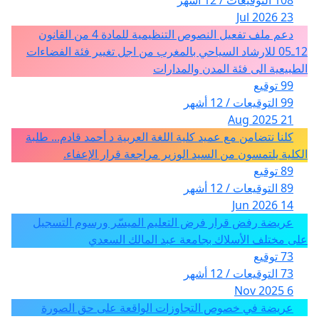
23 Jul 2026
دعم ملف تفعيل النصوص التنظيمية للمادة 4 من القانون
12ـ05 للارشاد السياحي بالمغرب من اجل تغيير فئة الفضاءات
الطبيعية الى فئة المدن والمدارات
99 توقيع
99 التوقيعات / 12 أشهر
21 Aug 2025
كلنا نتضامن مع عميد كلية اللغة العربية د أحمد قادم... طلبة
الكلية يلتمسون من السيد الوزير مراجعة قرار الإعفاء.
89 توقيع
89 التوقيعات / 12 أشهر
14 Jun 2026
عريضة رفض قرار فرض التعليم الميسّر ورسوم التسجيل
على مختلف الأسلاك بجامعة عبد المالك السعدي
73 توقيع
73 التوقيعات / 12 أشهر
6 Nov 2025
عريضة في خصوص التجاوزات الواقعة على حق الصورة