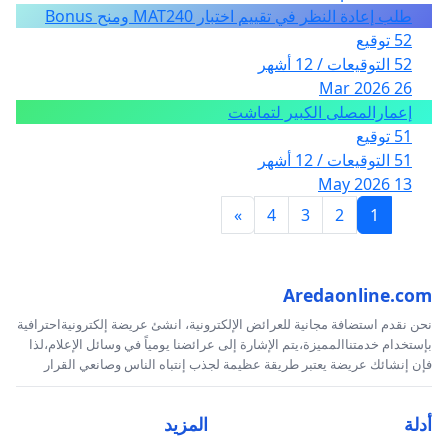
طلب إعادة النظر في تقييم اختبار MAT240 ومنح Bonus
52 توقيع
52 التوقيعات / 12 أشهر
26 Mar 2026
إعمارالمصلى الكبير لتماشت
51 توقيع
51 التوقيعات / 12 أشهر
13 May 2026
»
4
3
2
1
Aredaonline.com
نحن نقدم استضافة مجانية للعرائض الإلكترونية، انشئ عريضة إلكترونيةاحترافية
بإستخدام خدمتناالمميزة،يتم الإشارة إلى عرائضنا يومياً في وسائل الإعلام،لذا
فإن إنشائك عريضة يعتبر طريقة عظيمة لجذب إنتباه الناس وصانعي القرار
أدلة
المزيد