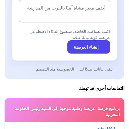
اكتب بصياغتك الخاصة. سيصوغ الذكاء الاصطناعي
عريضة قوية نيابةً عنك.
إنشاء العريضة
تبقى بياناتك ملكًا لك
الخصوصية منذ التصميم
التماسات أخرى قد تهمك
برنامج فرصة: عريضة وطنية موجهة إلى السيد رئيس الحكومة
المغربية
1 892 توقيع