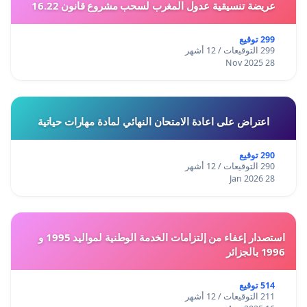
عريضة تنسيقية عدول المغرب لسحب مشروع قانون 16.22
299 توقيع
299 التوقيعات / 12 أشهر
28 Nov 2025
اعتراض على اعادة الامتحان النهائي لمادة مهارات حياتية
290 توقيع
290 التوقيعات / 12 أشهر
28 Jan 2026
استصدار إعفاء من إلتزامات الخدمة الوطنية لمواليد 1995 و
1996 بالجزائر
514 توقيع
211 التوقيعات / 12 أشهر