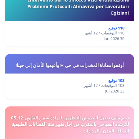
Problemi Protocolli Almaviva per Lavoratori
Egiziani
110 توقيع
110 التوقيعات / 12 أشهر
30 Jun 2026
أوقفوا معاناة المخدرات في حي H وأعيدوا الأمان إلى حينا!
103 توقيع
103 التوقيعات / 12 أشهر
23 Jul 2026
دعم ملف تفعيل النصوص التنظيمية للمادة 4 من القانون 12ـ05
للارشاد السياحي بالمغرب من اجل تغيير فئة الفضاءات الطبيعية
الى فئة المدن والمدارات