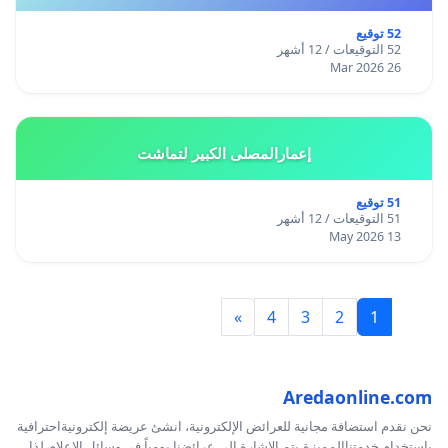
52 توقيع
52 التوقيعات / 12 أشهر
26 Mar 2026
إعمارالمصلى الكبير لتماشت
51 توقيع
51 التوقيعات / 12 أشهر
13 May 2026
»
4
3
2
1
Aredaonline.com
نحن نقدم استضافة مجانية للعرائض الإلكترونية، انشئ عريضة إلكترونيةاحترافية
بإستخدام خدمتناالمميزة،يتم الإشارة إلى عرائضنا يومياً في وسائل الإعلام،لذا