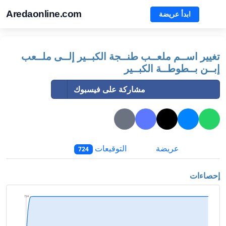
Aredaonline.com
ابدأ عريضة
تغيير اســم ملعــب طنــجة الكبــير إلــى ملــعب
إبــن بــطوطــة الكبــير
مشاركة على فيسبوك
عريضة
التوقيعات
724
إحصاءات
724