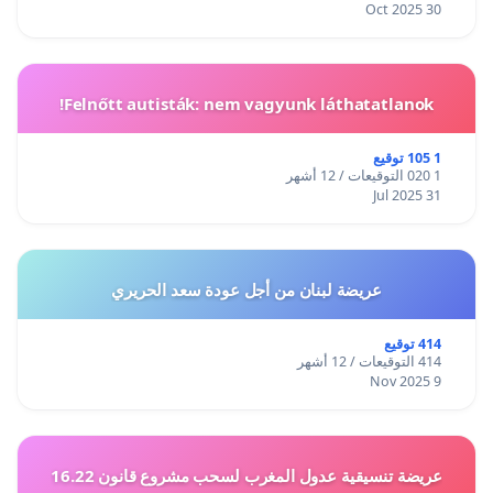
30 Oct 2025
Felnőtt autisták: nem vagyunk láthatatlanok!
1 105 توقيع
1 020 التوقيعات / 12 أشهر
31 Jul 2025
عريضة لبنان من أجل عودة سعد الحريري
414 توقيع
414 التوقيعات / 12 أشهر
9 Nov 2025
عريضة تنسيقية عدول المغرب لسحب مشروع قانون 16.22