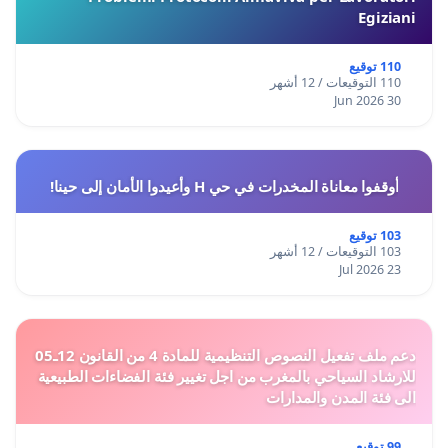
Egiziani
110 توقيع
110 التوقيعات / 12 أشهر
30 Jun 2026
أوقفوا معاناة المخدرات في حي H وأعيدوا الأمان إلى حينا!
103 توقيع
103 التوقيعات / 12 أشهر
23 Jul 2026
دعم ملف تفعيل النصوص التنظيمية للمادة 4 من القانون 12ـ05
للارشاد السياحي بالمغرب من اجل تغيير فئة الفضاءات الطبيعية
الى فئة المدن والمدارات
99 توقيع