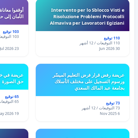
Intervento per lo Sblocco Visti e
Risoluzione Problemi Protocolli
الأمان إلى حي
Almaviva per Lavoratori Egiziani
103 توقيع
103 التوقيعات / 12 أشهر
110 توقيع
110 التوقيعات / 12 أشهر
23 Jul 2026
30 Jun 2026
عريضة رفض قرار فرض التعليم الميسّر
عريضة في خص
ورسوم التسجيل على مختلف الأسلاك
حق الصورة
بجامعة عبد المالك السعدي
65 توقيع
65 التوقيعات / 12 أشهر
73 توقيع
73 التوقيعات / 12 أشهر
19 May 2026
6 Nov 2025