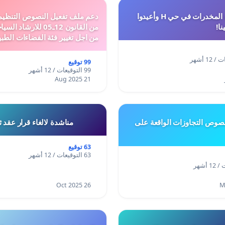
أوقفوا معاناة المخدرات في حي H وأعيدوا
نا!
من القانون 12ـ05 للارش
من اجل تغيير فئة الفضاءات الطبي
المدن والمدارات
99 توقيع
99 التوقيعات / 12 أشهر
21 Aug 2025
وص التجاوزات الواقعة على
مناشدة لالغاء قرار عقد 
63 توقيع
63 التوقيعات / 12 أشهر
26 Oct 2025