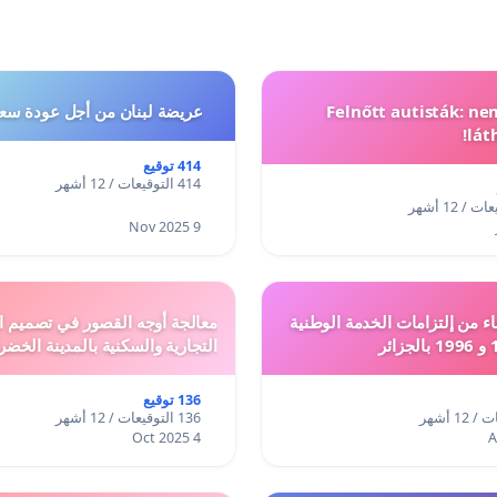
Felnőtt autisták: n
عريضة لبنان من أجل عودة سعد
lát
414 توقيع
414 التوقيعات / 12 أشهر
9 Nov 2025
ء من إلتزامات الخدمة الوطنية
معالجة أوجه القصور في تصميم ال
التجارية والسكنية بالمدينة الخضر
136 توقيع
136 التوقيعات / 12 أشهر
4 Oct 2025