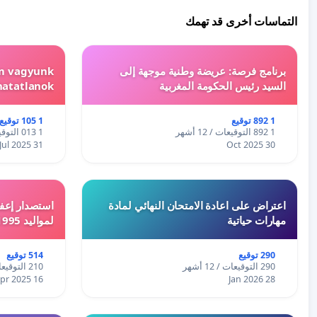
التماسات أخرى قد تهمك
برنامج فرصة: عريضة وطنية موجهة إلى
em vagyunk
السيد رئيس الحكومة المغربية
hatatlanok!
1 892 توقيع
1 105 توقيع
1 892 التوقيعات / 12 أشهر
1 013 التوقيعات / 12 أشهر
31 Jul 2025
30 Oct 2025
اعتراض على اعادة الامتحان النهائي لمادة
استصدار إعفا
مهارات حياتية
لمواليد 1995 و 1996 بالجزائر
290 توقيع
514 توقيع
290 التوقيعات / 12 أشهر
210 التوقيعات / 12 أشهر
16 Apr 2025
28 Jan 2026