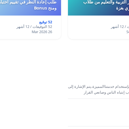
 التربية والتعليم من طلاب
ري بغزة
ومنح Bonus
52 توقيع
52 التوقيعات / 12 أشهر
26 Mar 2026
إستخدام خدمتناالمميزة،يتم الإشارة إلى
 إنتباه الناس وصانعي القرار