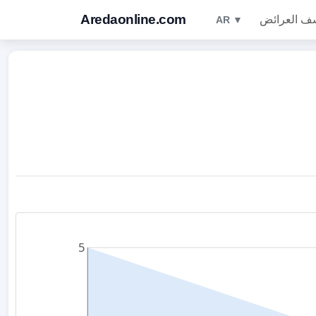
Aredaonline.com
ف العرائض
AR ▼
5