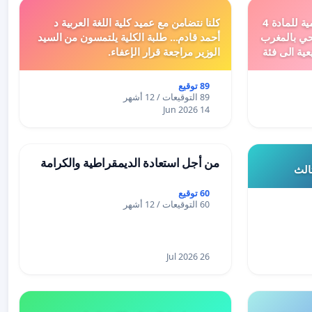
دعم ملف تفعيل النصوص التنظيمية للمادة 4
كلنا نتضامن مع عميد كلية اللغة العربية د
اد السياحي بالمغرب
أحمد قادم... طلبة الكلية يلتمسون من السيد
عية الى فئة
الوزير مراجعة قرار الإعفاء.
89 توقيع
89 التوقيعات / 12 أشهر
14 Jun 2026
من أجل استعادة الديمقراطية والكرامة
ثالث
60 توقيع
60 التوقيعات / 12 أشهر
26 Jul 2026