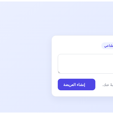
طناعي
إنشاء العريضة
ً عنك.