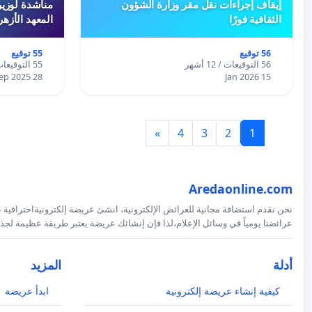
إيقاف إجراءات نقل مقر وزارة الشؤون
مناشدة لوزير
الثقافية فورًا
المعهد الأزه
56 توقيع
55 توقيع
56 التوقيعات / 12 أشهر
55 التوقيعات / 12 أشهر
28 Sep 2025
15 Jan 2026
»
4
3
2
1
Aredaonline.com
نحن نقدم استضافة مجانية للعرائض الإلكترونية، انشئ عريضة إلكترونيةاحترافية ب
عرائضنا يومياً في وسائل الإعلام،لذا فإن إنشائك عريضة يعتبر طريقة عظيمة لجذب
أدلة
المزيد
كيفية إنشاء عريضة إلكترونية
ابدأ عريضة