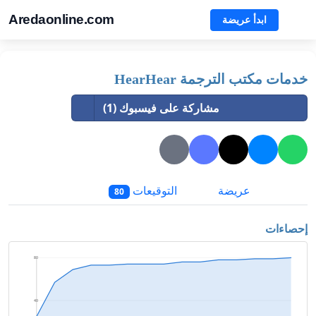
Aredaonline.com
ابدأ عريضة
خدمات مكتب الترجمة HearHear
مشاركة على فيسبوك (1)
عريضة
التوقيعات
80
إحصاءات
80
40