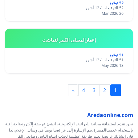
52 توقيع
52 التوقيعات / 12 أشهر
26 Mar 2026
إعمارالمصلى الكبير لتماشت
51 توقيع
51 التوقيعات / 12 أشهر
13 May 2026
»
4
3
2
1
Aredaonline.com
نحن نقدم استضافة مجانية للعرائض الإلكترونية، انشئ عريضة إلكترونيةاحترافية
بإستخدام خدمتناالمميزة،يتم الإشارة إلى عرائضنا يومياً في وسائل الإعلام،لذا
فإن إنشائك عريضة يعتبر طريقة عظيمة لجذب إنتباه الناس وصانعي القرار