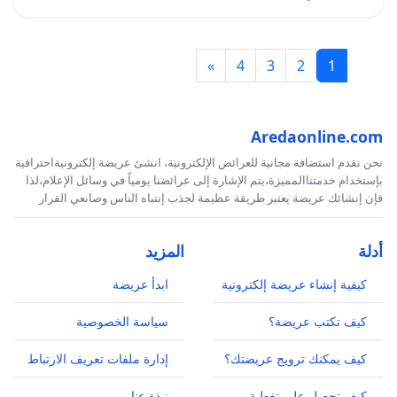
»
4
3
2
1
Aredaonline.com
نحن نقدم استضافة مجانية للعرائض الإلكترونية، انشئ عريضة إلكترونيةاحترافية
بإستخدام خدمتناالمميزة،يتم الإشارة إلى عرائضنا يومياً في وسائل الإعلام،لذا
فإن إنشائك عريضة يعتبر طريقة عظيمة لجذب إنتباه الناس وصانعي القرار
أدلة
المزيد
كيفية إنشاء عريضة إلكترونية
ابدأ عريضة
كيف تكتب عريضة؟
سياسة الخصوصية
كيف يمكنك ترويج عريضتك؟
إدارة ملفات تعريف الارتباط
كيف تحصل على تغطية
نبذة عنا