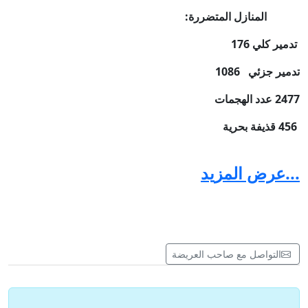
المنازل المتضررة
:
تدمير كلي 176
تدمير جزئي
1086
2477
عدد الهجمات
456
قذيفة بحرية
1604 غارة جوية
...عرض المزيد
417
قذيفة
مدفعية
ومازال الأبرياء يتساقطون ...
التواصل مع صاحب العريضة
و مازال المجتمع الدولي كله يتفرج .. و مازالت الولايات المتحدة
تبقي على دعمها الكامل الدائم الثابت اللامحدود للوحشية
الصهيونية .. تدعم هذا الجيش الذي لم يعرف قط معنى القانون و لا