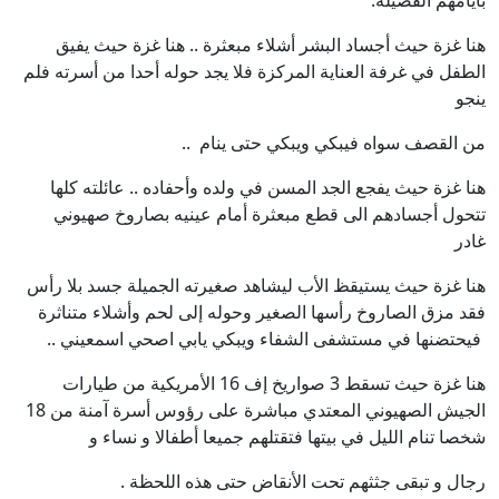
بأيامهم الفضيلة.
هنا غزة حيث أجساد البشر أشلاء مبعثرة .. هنا غزة حيث يفيق
الطفل في غرفة العناية المركزة فلا يجد حوله أحدا من أسرته فلم
ينجو
من القصف سواه فيبكي ويبكي حتى ينام ..
هنا غزة حيث يفجع الجد المسن في ولده وأحفاده .. عائلته كلها
تتحول أجسادهم الى قطع مبعثرة أمام عينيه بصاروخ صهيوني
غادر
هنا غزة حيث يستيقظ الأب ليشاهد صغيرته الجميلة جسد بلا رأس
فقد مزق الصاروخ رأسها الصغير وحوله إلى لحم وأشلاء متناثرة
فيحتضنها في مستشفى الشفاء ويبكي يابي اصحي اسمعيني ..
هنا غزة حيث تسقط 3 صواريخ إف 16 الأمريكية من طيارات
الجيش الصهيوني المعتدي مباشرة على رؤوس أسرة آمنة من 18
شخصا تنام الليل في بيتها فتقتلهم جميعا أطفالا و نساء و
رجال و تبقى جثثهم تحت الأنقاض حتى هذه اللحظة .