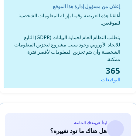
معنى الأخلاق و لا يمتلك ذرة من الإنسانية. إن هذا الجيش بعصاباته
إعلان من مسؤول إدارة هذا الموقع
الوحشية يجب أن يردع فورا إن كان في هذا العالم ذرة من الأخلاق
أغلقنا هذه العريضة وقمنا بإزالة المعلومات الشخصية
و يجب يحاكم على إرتكابه أبشع الجرائم التي عرفتها البشرية.
للموقعين.
ارفع صوتك عاليا فصوت الحق أعلى دعونا نوقف نزيف الدماء
بـأصواتنا الرافضة ونوصلها للعالم كله
يتطلب النظام العام لحماية البيانات (GDPR) التابع
للاتحاد الأوروبي وجود سبب مشروع لتخزين المعلومات
الشخصية وأن يتم تخزين المعلومات لأقصر فترة
ممكنة.
أوقفوا العدوان على غزة ,,
365
التوقيعات
سترسل هذه العريضة لكل المسؤولين وممثلي السفارات
والمنظمات الدولية وصناع القرار لإتخاذ إجراء فوري لردع العدوان
الصهيوني وإيقافة والحفاظ على أرواح الأبرياء.
ابدأ عريضتك الخاصة
هل هناك ما تود تغييره؟