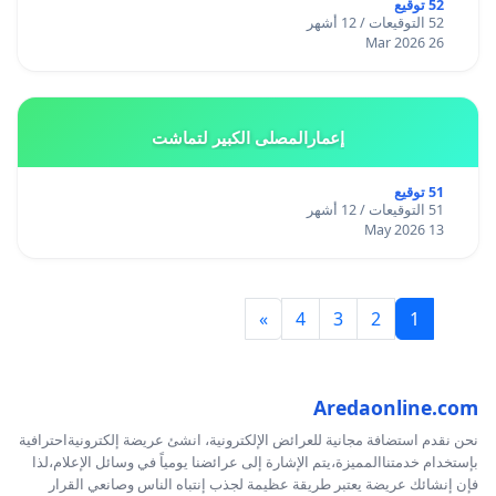
52 توقيع
52 التوقيعات / 12 أشهر
26 Mar 2026
إعمارالمصلى الكبير لتماشت
51 توقيع
51 التوقيعات / 12 أشهر
13 May 2026
»
4
3
2
1
Aredaonline.com
نحن نقدم استضافة مجانية للعرائض الإلكترونية، انشئ عريضة إلكترونيةاحترافية
بإستخدام خدمتناالمميزة،يتم الإشارة إلى عرائضنا يومياً في وسائل الإعلام،لذا
فإن إنشائك عريضة يعتبر طريقة عظيمة لجذب إنتباه الناس وصانعي القرار