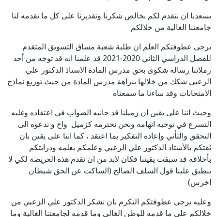
يسعدنا ان نتقدم لكم بخالص شكرنا وتقديرنا على كل ما تقدمه لنا
جامعتنا الغالية من خلالكم
يرجى عطوفتكم العلم ان طلبة شعبة مساق التسويق المتقدم
للفصل الدراسي الثاني 2020-2021 قد علمنا انه قد توجه من أحد
زملائنا رسالة شكوى بحق مدرس المادة الاستاذ الدكتور علي
الزعبي شكك من خلالها بنزاهة مدرس المادة من حيث توزيع نماذج
الامتحانات وقد ساءنا ما سمعناه
وحيث اننا على يقين ان زميلنا قد جانبه الصواب في اعتقاده وغلبه
التسرع في توجيه اتهامه ونحن نحترمه كزميل واخ و ندعوه الى
التحقق والتأني وإعادة التفكير بما اعتقد ، كما اننا على يقين بان
ثقتكم بالأستاذ الدكتور علي الزعبي وعلمكم بعلمه ودرايتكم
بأخلاقه قد سبقت يقيننا فكان لابد من ان نقدم هذه العريضة لكي لا
ينطبق علينا قول السلف الصالح (الساكت عن الحق شيطان
اخرس)
وعليه يرجى عطوفتكم التكرم بان نشكر الدكتور علي الزعبي من
خلالكم على ما قدمه للوطن الغالي وما قدمه لجامعتنا الغالية وما