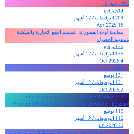
1996 بالجزائر
514 توقيع
209 التوقيعات / 12 أشهر
16 Apr 2025
معالجة أوجه القصور في تصميم البقع التجارية والسكنية
بالمدينة الخضراء
136 توقيع
136 التوقيعات / 12 أشهر
4 Oct 2025
تظلّم
131 توقيع
131 التوقيعات / 12 أشهر
2 Oct 2025
Intervento per lo Sblocco Visti e Risoluzione
Problemi Protocolli Almaviva per Lavoratori Egiziani
110 توقيع
110 التوقيعات / 12 أشهر
30 Jun 2026
أوقفوا معاناة المخدرات في حي H وأعيدوا الأمان إلى حينا!