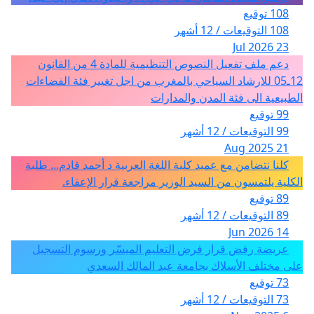
108 توقيع
108 التوقيعات / 12 أشهر
23 Jul 2026
دعم ملف تفعيل النصوص التنظيمية للمادة 4 من القانون
12ـ05 للارشاد السياحي بالمغرب من اجل تغيير فئة الفضاءات
الطبيعية الى فئة المدن والمدارات
99 توقيع
99 التوقيعات / 12 أشهر
21 Aug 2025
كلنا نتضامن مع عميد كلية اللغة العربية د أحمد قادم... طلبة
الكلية يلتمسون من السيد الوزير مراجعة قرار الإعفاء.
89 توقيع
89 التوقيعات / 12 أشهر
14 Jun 2026
عريضة رفض قرار فرض التعليم الميسّر ورسوم التسجيل
على مختلف الأسلاك بجامعة عبد المالك السعدي
73 توقيع
73 التوقيعات / 12 أشهر