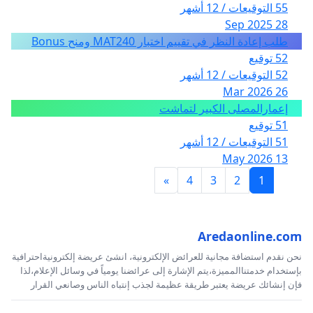
55 التوقيعات / 12 أشهر
28 Sep 2025
طلب إعادة النظر في تقييم اختبار MAT240 ومنح Bonus
52 توقيع
52 التوقيعات / 12 أشهر
26 Mar 2026
إعمارالمصلى الكبير لتماشت
51 توقيع
51 التوقيعات / 12 أشهر
13 May 2026
»
4
3
2
1
Aredaonline.com
نحن نقدم استضافة مجانية للعرائض الإلكترونية، انشئ عريضة إلكترونيةاحترافية
بإستخدام خدمتناالمميزة،يتم الإشارة إلى عرائضنا يومياً في وسائل الإعلام،لذا
فإن إنشائك عريضة يعتبر طريقة عظيمة لجذب إنتباه الناس وصانعي القرار