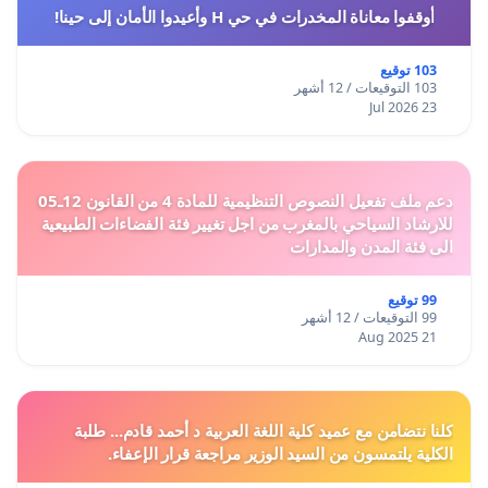
أوقفوا معاناة المخدرات في حي H وأعيدوا الأمان إلى حينا!
103 توقيع
103 التوقيعات / 12 أشهر
23 Jul 2026
دعم ملف تفعيل النصوص التنظيمية للمادة 4 من القانون 12ـ05
للارشاد السياحي بالمغرب من اجل تغيير فئة الفضاءات الطبيعية
الى فئة المدن والمدارات
99 توقيع
99 التوقيعات / 12 أشهر
21 Aug 2025
كلنا نتضامن مع عميد كلية اللغة العربية د أحمد قادم... طلبة
الكلية يلتمسون من السيد الوزير مراجعة قرار الإعفاء.