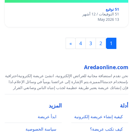
51 توقيع
51 التوقيعات / 12 أشهر
13 May 2026
»
4
3
2
1
Aredaonline.com
نحن نقدم استضافة مجانية للعرائض الإلكترونية، انشئ عريضة إلكترونيةاحترافية
بإستخدام خدمتناالمميزة،يتم الإشارة إلى عرائضنا يومياً في وسائل الإعلام،لذا
فإن إنشائك عريضة يعتبر طريقة عظيمة لجذب إنتباه الناس وصانعي القرار
أدلة
المزيد
كيفية إنشاء عريضة إلكترونية
ابدأ عريضة
كيف تكتب عريضة؟
سياسة الخصوصية