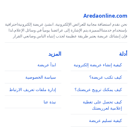
Aredaonline.com
نحن نقدم استضافة مجانية للعرائض الإلكترونية، انشئ عريضة إلكترونيةاحترافية
بإستخدام خدمتناالمميزة،يتم الإشارة إلى عرائضنا يومياً في وسائل الإعلام،لذا
فإن إنشائك عريضة يعتبر طريقة عظيمة لجذب إنتباه الناس وصانعي القرار
أدلة
المزيد
كيفية إنشاء عريضة إلكترونية
ابدأ عريضة
كيف تكتب عريضة؟
سياسة الخصوصية
كيف يمكنك ترويج عريضتك؟
إدارة ملفات تعريف الارتباط
كيف تحصل على تغطية
نبذة عنا
إعلامية لعرريضتك
كيفية تسليم عريضة