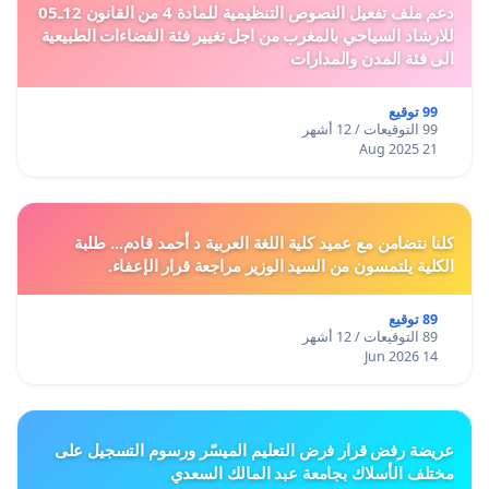
دعم ملف تفعيل النصوص التنظيمية للمادة 4 من القانون 12ـ05
للارشاد السياحي بالمغرب من اجل تغيير فئة الفضاءات الطبيعية
الى فئة المدن والمدارات
99 توقيع
99 التوقيعات / 12 أشهر
21 Aug 2025
كلنا نتضامن مع عميد كلية اللغة العربية د أحمد قادم... طلبة
الكلية يلتمسون من السيد الوزير مراجعة قرار الإعفاء.
89 توقيع
89 التوقيعات / 12 أشهر
14 Jun 2026
عريضة رفض قرار فرض التعليم الميسّر ورسوم التسجيل على
مختلف الأسلاك بجامعة عبد المالك السعدي