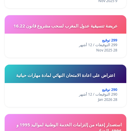
9 Nov 2025
عريضة تنسيقية عدول المغرب لسحب مشروع قانون 16.22
299 توقيع
299 التوقيعات / 12 أشهر
28 Nov 2025
اعتراض على اعادة الامتحان النهائي لمادة مهارات حياتية
290 توقيع
290 التوقيعات / 12 أشهر
28 Jan 2026
استصدار إعفاء من إلتزامات الخدمة الوطنية لمواليد 1995 و
1996 بالجزائر