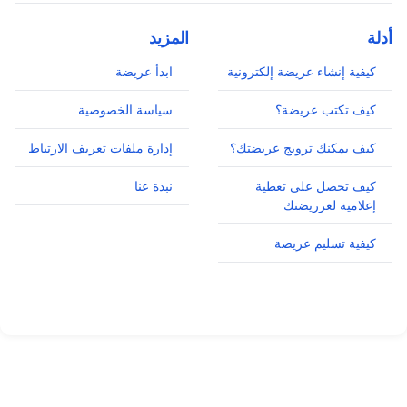
أدلة
المزيد
كيفية إنشاء عريضة إلكترونية
ابدأ عريضة
كيف تكتب عريضة؟
سياسة الخصوصية
كيف يمكنك ترويج عريضتك؟
إدارة ملفات تعريف الارتباط
كيف تحصل على تغطية
نبذة عنا
إعلامية لعرريضتك
كيفية تسليم عريضة