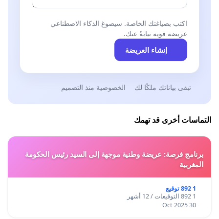
-ان هذه العريضة تمثل موقفا شعبيا يطالب الدولة التونسية
باسترجاع سيادتها كاملة على ملف الهجرة ورفض كل اشكال
اكتب بصياغتك الخاصة. سيصوغ الذكاء الاصطناعي
الضغط او التدخل الأجنبي في القرار الوطني.
عريضة قوية نيابةً عنك.
إنشاء العريضة
تبقى بياناتك ملكًا لك
الخصوصية منذ التصميم
التماسات أخرى قد تهمك
برنامج فرصة: عريضة وطنية موجهة إلى السيد رئيس الحكومة
المغربية
1 892 توقيع
1 892 التوقيعات / 12 أشهر
30 Oct 2025