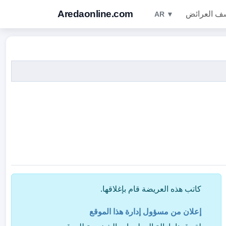
Aredaonline.com
ف العرائض
AR ▼
كاتب هذه العريضة قام بإغلاقها.
إعلان من مسؤول إدارة هذا الموقع