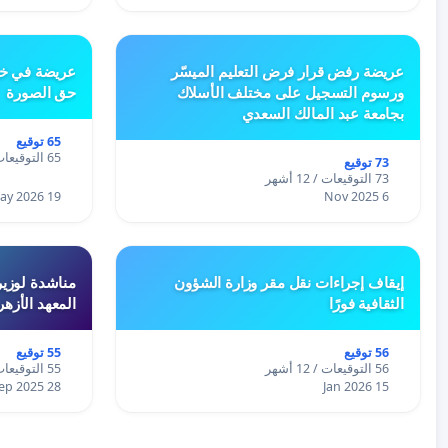
عريضة رفض قرار فرض التعليم الميسّر
عريضة في خص
ورسوم التسجيل على مختلف الأسلاك
حق الصورة
بجامعة عبد المالك السعدي
65 توقيع
65 التوقيعات / 12 أشهر
73 توقيع
73 التوقيعات / 12 أشهر
19 May 2026
6 Nov 2025
إيقاف إجراءات نقل مقر وزارة الشؤون
مناشدة لوزير
الثقافية فورًا
المعهد الأزه
56 توقيع
55 توقيع
56 التوقيعات / 12 أشهر
55 التوقيعات / 12 أشهر
28 Sep 2025
15 Jan 2026