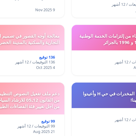
9 Nov 2025
ء من إلتزامات الخدمة الوطنية
معالجة أوجه القصور في تصميم ال
التجارية والسكنية بالمدينة الخضر
136 توقيع
136 التوقيعات / 12 أشهر
4 Oct 2025
أوقفوا معاناة المخدرات في حي H وأعيدوا
نا!
من القانون 12ـ05 للارش
من اجل تغيير فئة الفضاءات الطبي
المدن والمدارات
99 توقيع
99 التوقيعات / 12 أشهر
21 Aug 2025