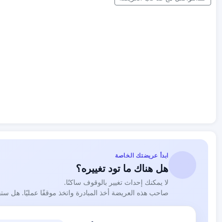
ابدأ عريضتك الخاصة
هل هناك ما تود تغييره؟
لا يمكنك إحداث تغيير بالوقوف ساكنًا.
صاحب هذه العريضة أخذ المبادرة واتخذ موقفًا عمليًا. هل ست