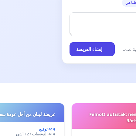
طناعي
إنشاء العريضة
ً عنك.
Felnőtt autisták: n
عريضة لبنان من أجل عودة سعد
lát
414 توقيع
414 التوقيعات / 12 أشهر