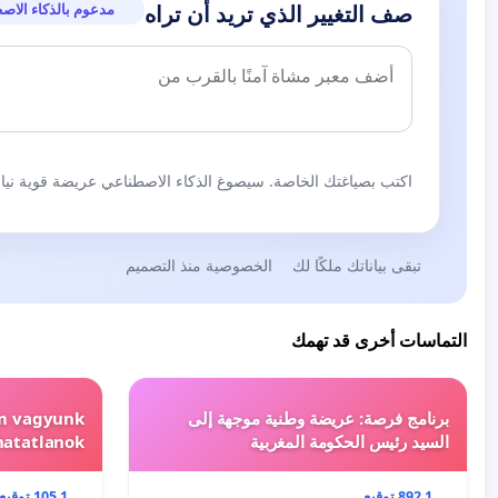
مدعوم بالذكاء الاص
صف التغيير الذي تريد أن تراه
اكتب بصياغتك الخاصة. سيصوغ الذكاء الاصطناعي عريضة قوية نيابة
تبقى بياناتك ملكًا لك
الخصوصية منذ التصميم
التماسات أخرى قد تهمك
برنامج فرصة: عريضة وطنية موجهة إلى
em vagyunk
السيد رئيس الحكومة المغربية
hatatlanok!
1 892 توقيع
1 105 توقيع