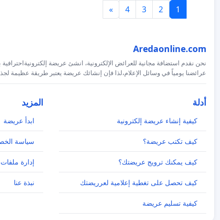
»
4
3
2
1
Aredaonline.com
نحن نقدم استضافة مجانية للعرائض الإلكترونية، انشئ عريضة إلكترونيةاحترافية ب
عرائضنا يومياً في وسائل الإعلام،لذا فإن إنشائك عريضة يعتبر طريقة عظيمة لجذب
أدلة
المزيد
كيفية إنشاء عريضة إلكترونية
ابدأ عريضة
كيف تكتب عريضة؟
سياسة الخص
كيف يمكنك ترويج عريضتك؟
إدارة ملفات 
كيف تحصل على تغطية إعلامية لعرريضتك
نبذة عنا
كيفية تسليم عريضة