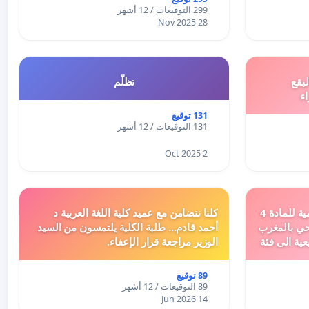
299 التوقيعات / 12 أشهر
28 Nov 2025
بقع
تظلّم
اء
131 توقيع
131 التوقيعات / 12 أشهر
2 Oct 2025
دعم ملف تفعيل النصوص التنظيمية للمادة 4
كلنا نتضامن مع عميد كلية اللغة العربية د
اد السياحي بالمغرب
أحمد قادم... طلبة الكلية يلتمسون من السيد
عية الى فئة
الوزير مراجعة قرار الإعفاء.
89 توقيع
89 التوقيعات / 12 أشهر
14 Jun 2026