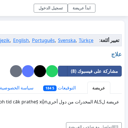
ابدأ عريضة
تسجيل الدخول
تغيير أللغة
:
Türkçe
,
Svenska
,
Português
,
English
,
jezik
علاج
مشاركة على فيسبوك (8)
عريضة
التوقيعات
سياسة الخصوصية
5 184
عريضة لALS المخدرات من دول أخرىKhảr̂xng s̄ảh̄rạb ALS p̄hū̂ pras̄b p̣hạy nı kār leụ̄xk yā s̄eph tid cāk pratheṣ̄ xụ̄̀n
التواصل مع صاحب العريضة