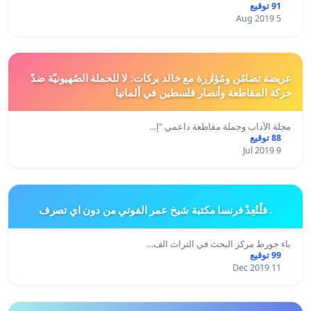
91 توقيع
5 Aug 2019
عريضة تضامُن ومُؤازرة مع خالد بركات: لا للحملة الصُهيونيّة ضدّ
حركة المقاطعة وأنصار فلسطين في ألمانيا
مجلة الآداب وحملة مقاطعة داعمي "إ…
88 توقيع
9 Jul 2019
. فلْتُعِدْ فرنسا مكتبة شيخ عمر الفوتي من دون اي تصرف
باء جورط مركز البحث في التراث الف…
99 توقيع
11 Dec 2019