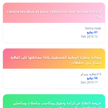
Contre les abus et pour l'abolition des "écoles hors la
loi"
Fethia Saidi
61 توقيع
12 Feb 2019
مطالبة سلطتنا الوطنية الفلسطينة بإلغاء مصادقتها على اتفاقية
سيداو بدون تحفظات
لا لاتفاقية سيداو
56 توقيع
17 Dec 2019
عريضة الدفاع عن كرامة وحقوق ومكاسب مناضلات ومناضلي
القطاع الثقافي بالجمهورية التونسية