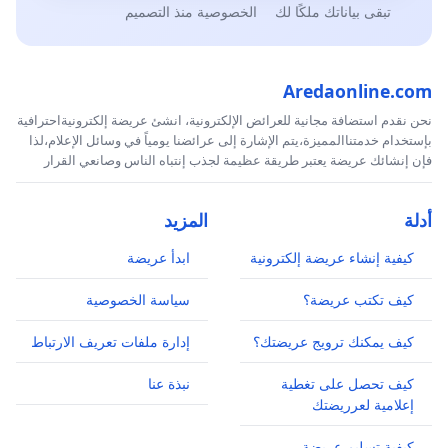
تبقى بياناتك ملكًا لك
الخصوصية منذ التصميم
Aredaonline.com
نحن نقدم استضافة مجانية للعرائض الإلكترونية، انشئ عريضة إلكترونيةاحترافية
بإستخدام خدمتناالمميزة،يتم الإشارة إلى عرائضنا يومياً في وسائل الإعلام،لذا
فإن إنشائك عريضة يعتبر طريقة عظيمة لجذب إنتباه الناس وصانعي القرار
أدلة
المزيد
كيفية إنشاء عريضة إلكترونية
ابدأ عريضة
كيف تكتب عريضة؟
سياسة الخصوصية
كيف يمكنك ترويج عريضتك؟
إدارة ملفات تعريف الارتباط
كيف تحصل على تغطية
نبذة عنا
إعلامية لعرريضتك
كيفية تسليم عريضة