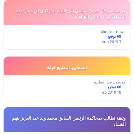
عريضة من كل كفيف تونسي الى البنك المركزي لي دعم الات
الصرافة بي قارء لي الشاشة
blindtec news
68 توقيع
3 Aug 2019
فلسطين: التطبيع خيانة
كويتيون ضد التطبيع
68 توقيع
18 Feb 2019
وثيقة تطالب بمحاكمة الرئيس السابق محمد ولد عبد العزيز بتهم
الفساد