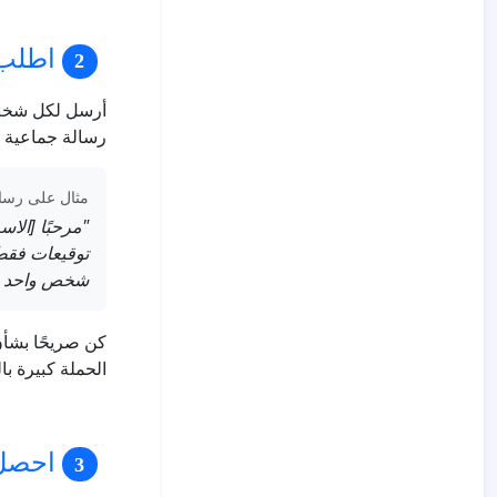
اطلب 
أرسل لكل شخص 
رسالة جماعية 
مثال على رسال
"مرحبًا [الا
توقيعات فقط 
شخص واحد قد 
كن صريحًا بشأن
الحملة كبيرة با
احصل على 25 توقيعً