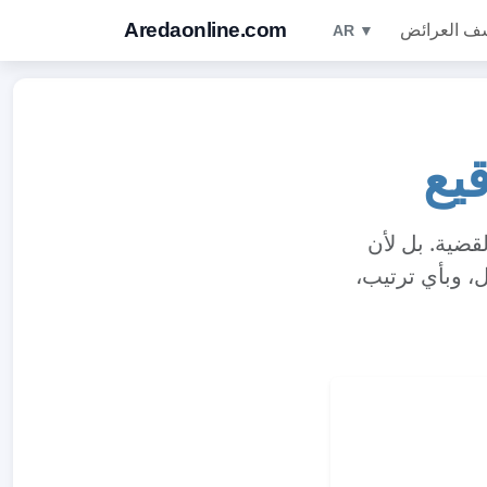
Aredaonline.com
ف العرائض
AR ▼
بب ضعف القضية. بل لأن
ل، وبأي ترتيب،