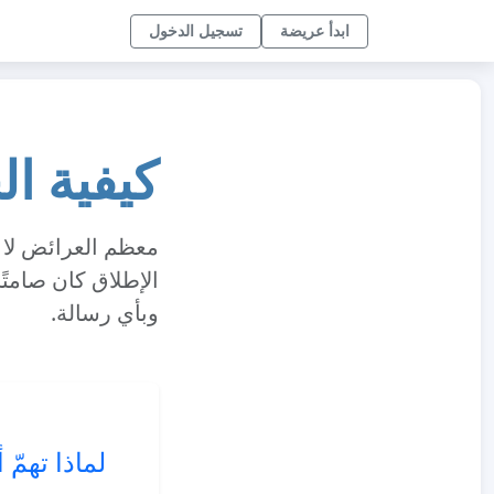
ابدأ عريضة
تسجيل الدخول
كيفية الحص
الإطلاق كان صامتً
وبأي رسالة.
لماذا تهمّ أول 100 توقيع أكثر من 