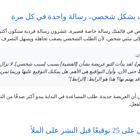
بشكل شخصي، رسالة واحدة في كل مرة
في قائمتك رسالة خاصة قصيرة. عشرون رسالة فردية ستكون أكثر 
إلى مئتي شخص، لأن الطلب الشخصي يصعب تجاهله ويسهل التصرف بناء
ة:
سم]، لقد بدأت للتو عريضة بشأن [القضية] بسبب [سبب شخصي]. لا تزال 
حتى الآن، وأول التواقيع هي الأهم. هل يمكنك التوقيع عليها وربما تمري
يهتم بها؟ هذا هو الرابط: [الرابط]"
 أن العريضة جديدة. طلب المساعدة في البداية يبدو أكثر صدقًا من الت
لفعل.
ا قبل النشر على الملأ