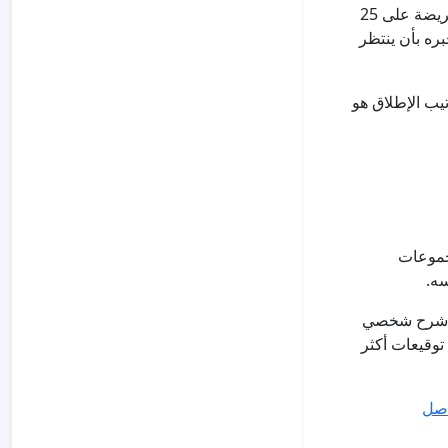
أجّل النشر على وسائل التواصل الاجتماعي أو المجموعات أو المنتديات حتى تحصل العريضة على 25
بره بأن ينتظر
ي ترتيب الإطلاق هو
جموعات
سه.
مع شرح شخصي
توقيعات أكثر
اصل