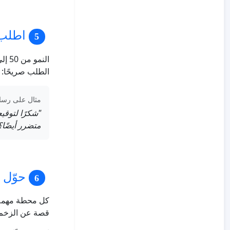
اطلب 
الطلب صريحًا: 
مثال على رسال
"شكرًا لتوقي
متضرر أيضًا؟
حوّل 25 و50 و100 إلى خبر
قصة عن الزخم، 