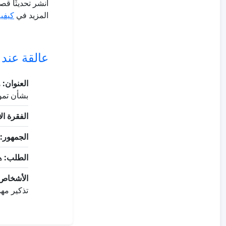
انشر تحديثًا قص
المزيد في
كيفية
عالقة عند 30؟ تحقق من هذه
العنوان:
ه
بشأن تموي
الفقرة ال
الجمهور:
الطلب:
هل
الأشخاص 
تذكير مهذ