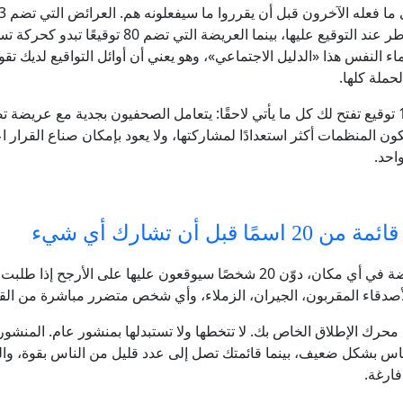
محفوفة بالمخاطر عند التوقيع عليها، بينما العريضة التي تضم
اء النفس هذا «الدليل الاجتماعي»، وهو يعني أن أوائل التواقيع لديك تقوم
حملة كلها.
كما أن أول 100 توقيع تفتح لك كل ما يأتي لاحقًا: يتعامل الصحفيون بجدية مع عريضة
ون المنظمات أكثر استعدادًا لمشاركتها، ولا يعود بإمكان صناع القرار ا
حد.
2 اسمًا قبل أن تشارك أي شيء
قبل نشر العريضة في أي مكان، دوّن 20 شخصًا سيوقعون عليها على الأرجح إ
 الأصدقاء المقربون، الجيران، الزملاء، وأي شخص متضرر مباشرة من الق
محرك الإطلاق الخاص بك. لا تتخطها ولا تستبدلها بمنشور عام. المنشور
ناس بشكل ضعيف، بينما قائمتك تصل إلى عدد قليل من الناس بقوة، وال
ارغة.