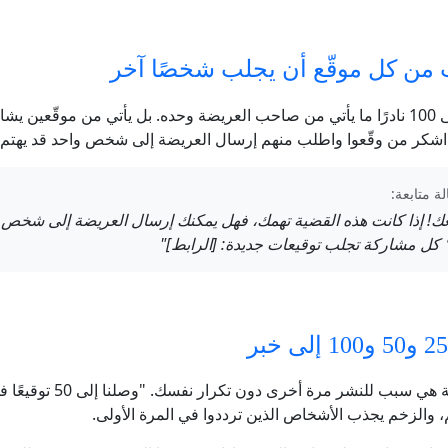
من كل موقّع أن يجلب شخصًا آخر
النمو من 50 إلى 100 نادرًا ما يأتي من صاحب العريضة وحده. بل يأتي من موقّعين 
اشكر من وقّعوا واطلب منهم إرسال العريضة إلى شخص واحد قد يهتم ب
ة متابعة:
عك! إذا كانت هذه القضية تهمك، فهل يمكنك إرسال العريضة إلى شخص 
 كل مشاركة تجلب توقيعات جديدة: [الرابط]"
كل محطة مهمة هي سبب للنشر مرة أخر
والزخم يجذب الأشخاص الذين ترددوا في المرة الأولى.