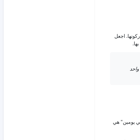
يشاركونها. اجعل
ها.
واحد
ى دون تكرار نفسك. "وصلنا إلى 50 توقيعًا في يومين" هي