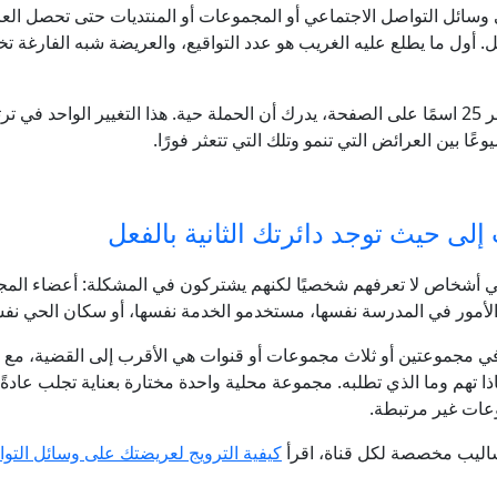
قل. أول ما يطلع عليه الغريب هو عدد التواقيع، والعريضة شبه الفارغة تخ
عندما يرى الزائر 25 اسمًا على الصفحة، يدرك أن الحملة حية. هذا التغيير الواحد ف
وعًا بين العرائض التي تنمو وتلك التي تتعثر فورًا.
لى حيث توجد دائرتك الثانية بالفعل
 هي أشخاص لا تعرفهم شخصيًا لكنهم يشتركون في المشكلة: أعضاء الم
ء الأمور في المدرسة نفسها، مستخدمو الخدمة نفسها، أو سكان الحي نف
في مجموعتين أو ثلاث مجموعات أو قنوات هي الأقرب إلى القضية، 
ا تهم وما الذي تطلبه. مجموعة محلية واحدة مختارة بعناية تجلب عادةً 
ات غير مرتبطة.
ساليب مخصصة لكل قناة، اقرأ
كيفية الترويج لعريضتك على وسائل التو