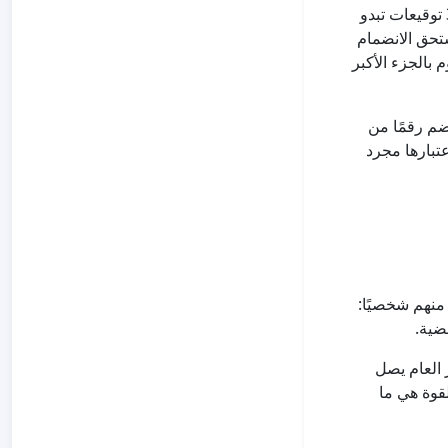
ينظر الناس إلى ما فعله الآخرون قبل أن يقرروا ما سيفعلونه هم. العرائض التي تضم 3 توقيعات تبدو
 80 توقيعًا تبدو كحركة تستحق الانضمام
 بالجزء الأكبر
 تضم رقمًا من
عتبارها مجرد
ذا طلبت منهم شخصيًا:
ضية.
 العام يصل
قوة هي ما