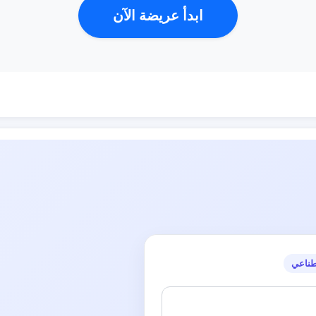
ابدأ عريضة الآن
طناعي