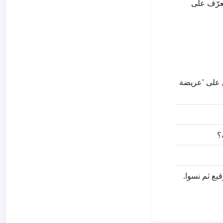
تعرّف على
ق على 'عريضة
؟
قيع ثم نسوا.