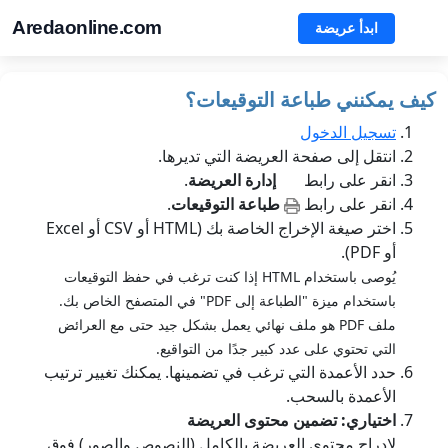
Aredaonline.com
ابدأ عريضة
كيف يمكنني طباعة التوقيعات؟
تسجيل الدخول
انتقل إلى صفحة العريضة التي تديرها.
انقر على رابط
إدارة العريضة
.
انقر على رابط
طباعة التوقيعات
.
اختر صيغة الإخراج الخاصة بك (HTML أو CSV أو Excel
أو PDF).
يُوصى باستخدام HTML إذا كنت ترغب في حفظ التوقيعات
باستخدام ميزة "الطباعة إلى PDF" في المتصفح الخاص بك.
ملف PDF هو ملف نهائي يعمل بشكل جيد حتى مع العرائض
التي تحتوي على عدد كبير جدًا من التواقيع.
حدد الأعمدة التي ترغب في تضمينها. يمكنك تغيير ترتيب
الأعمدة بالسحب.
اختياري: تضمين محتوى العريضة
لإدراج محتوى العريضة بالكامل (النصوص والصور) فوق