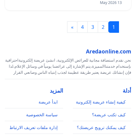
13 May 2026
»
4
3
2
1
Aredaonline.com
نحن نقدم استضافة مجانية للعرائض الإلكترونية، انشئ عريضة إلكترونيةاحترافية
بإستخدام خدمتناالمميزة،يتم الإشارة إلى عرائضنا يومياً في وسائل الإعلام،لذا
فإن إنشائك عريضة يعتبر طريقة عظيمة لجذب إنتباه الناس وصانعي القرار
أدلة
المزيد
كيفية إنشاء عريضة إلكترونية
ابدأ عريضة
كيف تكتب عريضة؟
سياسة الخصوصية
كيف يمكنك ترويج عريضتك؟
إدارة ملفات تعريف الارتباط