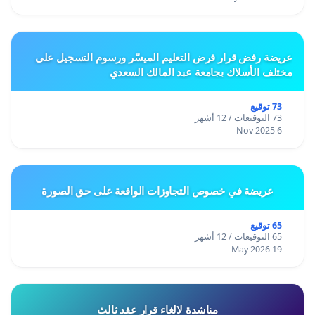
عريضة رفض قرار فرض التعليم الميسّر ورسوم التسجيل على
مختلف الأسلاك بجامعة عبد المالك السعدي
73 توقيع
73 التوقيعات / 12 أشهر
6 Nov 2025
عريضة في خصوص التجاوزات الواقعة على حق الصورة
65 توقيع
65 التوقيعات / 12 أشهر
19 May 2026
مناشدة لالغاء قرار عقد ثالث