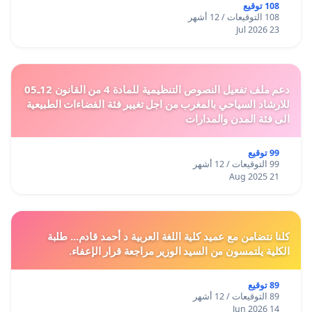
108 توقيع
108 التوقيعات / 12 أشهر
23 Jul 2026
دعم ملف تفعيل النصوص التنظيمية للمادة 4 من القانون 12ـ05
للارشاد السياحي بالمغرب من اجل تغيير فئة الفضاءات الطبيعية
الى فئة المدن والمدارات
99 توقيع
99 التوقيعات / 12 أشهر
21 Aug 2025
كلنا نتضامن مع عميد كلية اللغة العربية د أحمد قادم... طلبة
الكلية يلتمسون من السيد الوزير مراجعة قرار الإعفاء.
89 توقيع
89 التوقيعات / 12 أشهر
14 Jun 2026