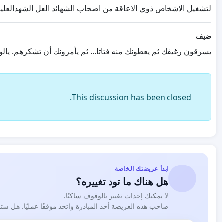
لتشغيل الاشخاص ذوي الاعاقة من اصحاب الشهائد العل الشهدالعليا
ضيف
يسرقون رغيفك ثم يعطونك منه فتاتا... ثم يأمرونك أن تشكرهم. يالو
This discussion has been closed.
ابدأ عريضتك الخاصة
هل هناك ما تود تغييره؟
لا يمكنك إحداث تغيير بالوقوف ساكنًا.
صاحب هذه العريضة أخذ المبادرة واتخذ موقفًا عمليًا. هل ست