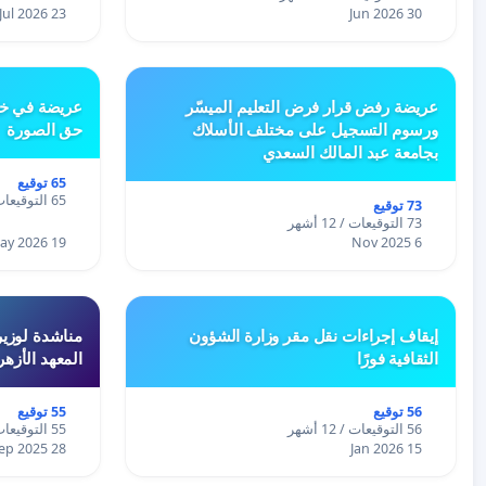
23 Jul 2026
30 Jun 2026
عريضة رفض قرار فرض التعليم الميسّر
عريضة في خص
ورسوم التسجيل على مختلف الأسلاك
حق الصورة
بجامعة عبد المالك السعدي
65 توقيع
65 التوقيعات / 12 أشهر
73 توقيع
73 التوقيعات / 12 أشهر
19 May 2026
6 Nov 2025
إيقاف إجراءات نقل مقر وزارة الشؤون
مناشدة لوزير
الثقافية فورًا
المعهد الأزه
56 توقيع
55 توقيع
56 التوقيعات / 12 أشهر
55 التوقيعات / 12 أشهر
28 Sep 2025
15 Jan 2026