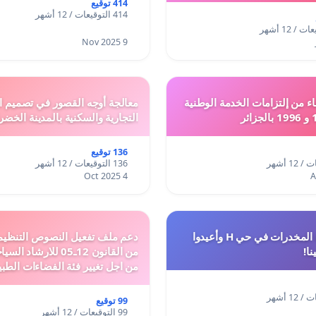
414 توقيع
414 التوقيعات / 12 أشهر
9 Nov 2025
ء من إلتزامات الخدمة الوطنية
معالجة أوجه القصور في تصميم ال
التجارية والسكنية بالمدينة الخضر
136 توقيع
136 التوقيعات / 12 أشهر
4 Oct 2025
أوقفوا معاناة المخدرات في حي H وأعيدوا
نا!
من القانون 12ـ05 للارش
من اجل تغيير فئة الفضاءات الطبي
المدن والمدارات
99 توقيع
99 التوقيعات / 12 أشهر