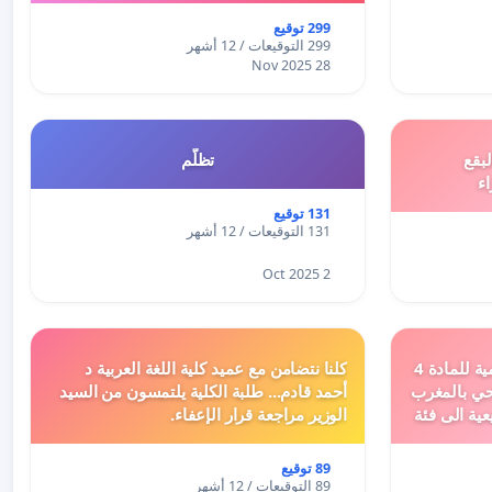
299 توقيع
299 التوقيعات / 12 أشهر
28 Nov 2025
بقع
تظلّم
اء
131 توقيع
131 التوقيعات / 12 أشهر
2 Oct 2025
دعم ملف تفعيل النصوص التنظيمية للمادة 4
كلنا نتضامن مع عميد كلية اللغة العربية د
اد السياحي بالمغرب
أحمد قادم... طلبة الكلية يلتمسون من السيد
عية الى فئة
الوزير مراجعة قرار الإعفاء.
89 توقيع
89 التوقيعات / 12 أشهر