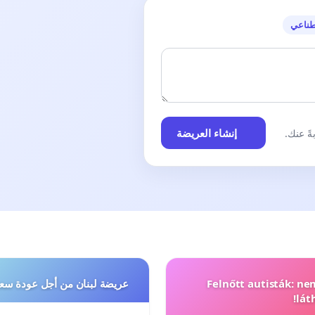
طناعي
إنشاء العريضة
ً عنك.
Felnőtt autisták: n
عريضة لبنان من أجل عودة سعد
lát