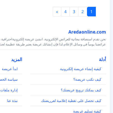
»
4
3
2
1
Aredaonline.com
نحن نقدم استضافة مجانية للعرائض الإلكترونية، انشئ عريضة إلكترونيةاحترافية ب
عرائضنا يومياً في وسائل الإعلام،لذا فإن إنشائك عريضة يعتبر طريقة عظيمة لجذب
أدلة
المزيد
كيفية إنشاء عريضة إلكترونية
ابدأ عريضة
كيف تكتب عريضة؟
سياسة الخص
كيف يمكنك ترويج عريضتك؟
إدارة ملفات 
كيف تحصل على تغطية إعلامية لعرريضتك
نبذة عنا
كيفية تسليم عريضة