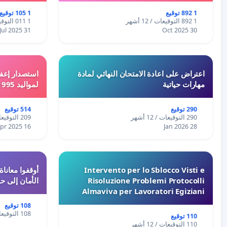
1 892 توقيع
1 105 توقيع
1 892 التوقيعات / 12 أشهر
1 011 التوقيعات / 12 أشهر
31 Jul 2025
30 Oct 2025
اعتراض على اعادة الامتحان النهائي لمادة
استصدار إعفا
مهارات حياتية
لمواليد 1995 و 1996 بالجزائر
290 توقيع
514 توقيع
290 التوقيعات / 12 أشهر
209 التوقيعات / 12 أشهر
16 Apr 2025
28 Jan 2026
Intervento per lo Sblocco Visti e
Risoluzione Problemi Protocolli
الأمان إلى حي
Almaviva per Lavoratori Egiziani
108 توقيع
108 التوقيعات / 12 أشهر
110 توقيع
110 التوقيعات / 12 أشهر