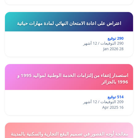
اعتراض على اعادة الامتحان النهائي لمادة مهارات حياتية
290 توقيع
290 التوقيعات / 12 أشهر
28 Jan 2026
استصدار إعفاء من إلتزامات الخدمة الوطنية لمواليد 1995 و
1996 بالجزائر
514 توقيع
209 التوقيعات / 12 أشهر
16 Apr 2025
معالجة أوجه القصور في تصميم البقع التجارية والسكنية بالمدينة