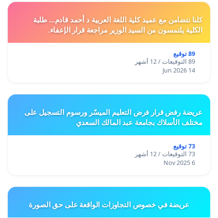
كلنا نتضامن مع عميد كلية اللغة العربية د أحمد قادم... طلبة
الكلية يلتمسون من السيد الوزير مراجعة قرار الإعفاء.
89 توقيع
89 التوقيعات / 12 أشهر
14 Jun 2026
عريضة رفض قرار فرض التعليم الميسّر ورسوم التسجيل على
مختلف الأسلاك بجامعة عبد المالك السعدي
73 توقيع
73 التوقيعات / 12 أشهر
6 Nov 2025
عريضة في خصوص التجاوزات الواقعة على حق الصورة