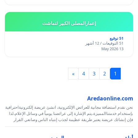
إعمارالمصلى الكبير لتماشت
51 توقيع
51 التوقيعات / 12 أشهر
13 May 2026
»
4
3
2
1
Aredaonline.com
نحن نقدم استضافة مجانية للعرائض الإلكترونية، انشئ عريضة إلكترونيةاحترافية
بإستخدام خدمتناالمميزة،يتم الإشارة إلى عرائضنا يومياً في وسائل الإعلام،لذا
فإن إنشائك عريضة يعتبر طريقة عظيمة لجذب إنتباه الناس وصانعي القرار
أدلة
المزيد