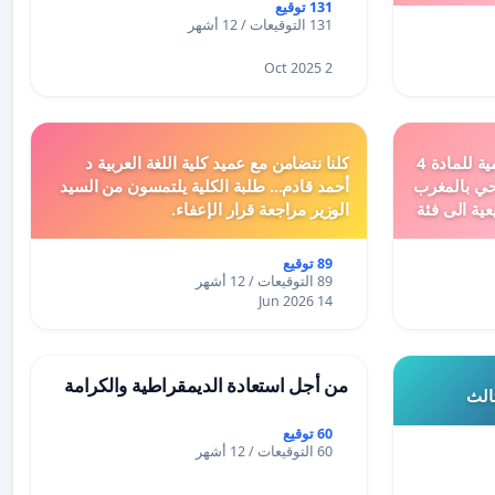
131 توقيع
131 التوقيعات / 12 أشهر
2 Oct 2025
دعم ملف تفعيل النصوص التنظيمية للمادة 4
كلنا نتضامن مع عميد كلية اللغة العربية د
اد السياحي بالمغرب
أحمد قادم... طلبة الكلية يلتمسون من السيد
عية الى فئة
الوزير مراجعة قرار الإعفاء.
89 توقيع
89 التوقيعات / 12 أشهر
14 Jun 2026
من أجل استعادة الديمقراطية والكرامة
ثالث
60 توقيع
60 التوقيعات / 12 أشهر