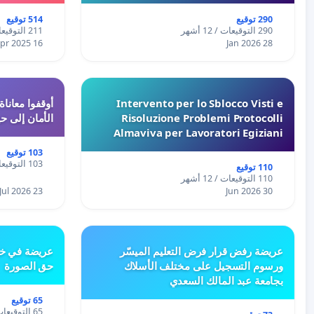
290 توقيع
514 توقيع
290 التوقيعات / 12 أشهر
211 التوقيعات / 12 أشهر
16 Apr 2025
28 Jan 2026
Intervento per lo Sblocco Visti e
Risoluzione Problemi Protocolli
الأمان إلى حي
Almaviva per Lavoratori Egiziani
103 توقيع
103 التوقيعات / 12 أشهر
110 توقيع
110 التوقيعات / 12 أشهر
23 Jul 2026
30 Jun 2026
عريضة رفض قرار فرض التعليم الميسّر
عريضة في خص
ورسوم التسجيل على مختلف الأسلاك
حق الصورة
بجامعة عبد المالك السعدي
65 توقيع
65 التوقيعات / 12 أشهر