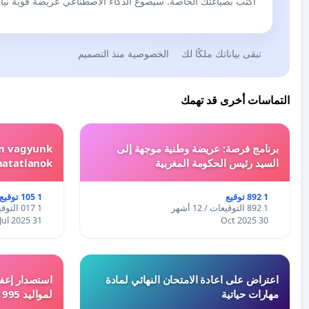
اكتب بصياغتك الخاصة. سيصوغ الذكاء الاصطناعي عريضة قوية نيابة
تبقى بياناتك ملكًا لك
الخصوصية منذ التصميم
التماسات أخرى قد تهمك
برنامج فرصة: عريضة وطنية موجهة إلى
em vagyunk
السيد رئيس الحكومة المغربية
hatatlanok!
1 892 توقيع
1 105 توقيع
1 892 التوقيعات / 12 أشهر
1 017 التوقيعات / 12 أشهر
31 Jul 2025
30 Oct 2025
اعتراض على اعادة الامتحان النهائي لمادة
استصدار إعفا
مهارات حياتية
لمواليد 1995 و 1996 بالجزائر