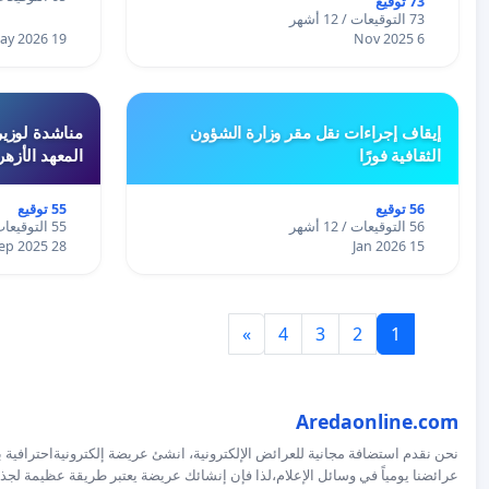
73 توقيع
73 التوقيعات / 12 أشهر
19 May 2026
6 Nov 2025
إيقاف إجراءات نقل مقر وزارة الشؤون
مناشدة لوزير
الثقافية فورًا
المعهد الأزه
56 توقيع
55 توقيع
56 التوقيعات / 12 أشهر
55 التوقيعات / 12 أشهر
28 Sep 2025
15 Jan 2026
»
4
3
2
1
Aredaonline.com
نحن نقدم استضافة مجانية للعرائض الإلكترونية، انشئ عريضة إلكترونيةاحترافية ب
عرائضنا يومياً في وسائل الإعلام،لذا فإن إنشائك عريضة يعتبر طريقة عظيمة لجذب