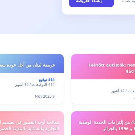
إنشاء العريضة
ً عنك.
Felnőtt autisták: n
عريضة لبنان من أجل عودة سعد
lát
414 توقيع
414 التوقيعات / 12 أشهر
9 Nov 2025
ء من إلتزامات الخدمة الوطنية
معالجة أوجه القصور في تصميم ال
التجارية والسكنية بالمدينة الخضر