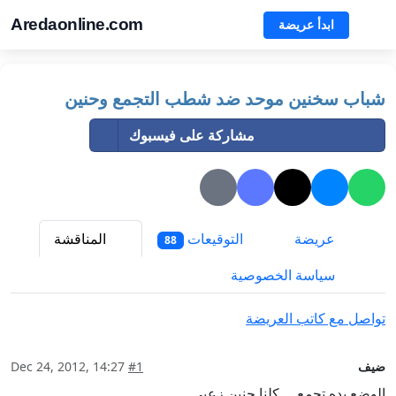
Aredaonline.com
ابدأ عريضة
شباب سخنين موحد ضد شطب التجمع وحنين
مشاركة على فيسبوك
عريضة
التوقيعات
المناقشة
88
سياسة الخصوصية
تواصل مع كاتب العريضة
ضيف
#1
Dec 24, 2012, 14:27
الوضع بده تجمع ... كلنا حنين زعبي