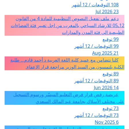
108 التوقيعات / 12 أشهر
23 Jul 2026
دعم ملف تفعيل النصوص التنظيمية للمادة 4 من القانون
12ـ05 للارشاد السياحي بالمغرب من اجل تغيير فئة الفضاءات
الطبيعية الى فئة المدن والمدارات
99 توقيع
99 التوقيعات / 12 أشهر
21 Aug 2025
كلنا نتضامن مع عميد كلية اللغة العربية د أحمد قادم... طلبة
الكلية يلتمسون من السيد الوزير مراجعة قرار الإعفاء.
89 توقيع
89 التوقيعات / 12 أشهر
14 Jun 2026
عريضة رفض قرار فرض التعليم الميسّر ورسوم التسجيل
على مختلف الأسلاك بجامعة عبد المالك السعدي
73 توقيع
73 التوقيعات / 12 أشهر
6 Nov 2025
عريضة في خصوص التجاوزات الواقعة على حق الصورة