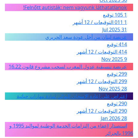
Felnőtt autisták: nem vagyunk láthatatlanok!
1 105 توقيع
1 011 التوقيعات / 12 أشهر
31 Jul 2025
عريضة لبنان من أجل عودة سعد الحريري
414 توقيع
414 التوقيعات / 12 أشهر
9 Nov 2025
عريضة تنسيقية عدول المغرب لسحب مشروع قانون 16.22
299 توقيع
299 التوقيعات / 12 أشهر
28 Nov 2025
اعتراض على اعادة الامتحان النهائي لمادة مهارات حياتية
290 توقيع
290 التوقيعات / 12 أشهر
28 Jan 2026
استصدار إعفاء من إلتزامات الخدمة الوطنية لمواليد 1995 و
1996 بالجزائر