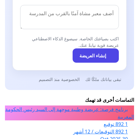
اكتب بصياغتك الخاصة. سيصوغ الذكاء الاصطناعي
عريضة قوية نيابةً عنك.
إنشاء العريضة
تبقى بياناتك ملكًا لك
الخصوصية منذ التصميم
التماسات أخرى قد تهمك
برنامج فرصة: عريضة وطنية موجهة إلى السيد رئيس الحكومة
المغربية
1 892 توقيع
1 892 التوقيعات / 12 أشهر
30 Oct 2025