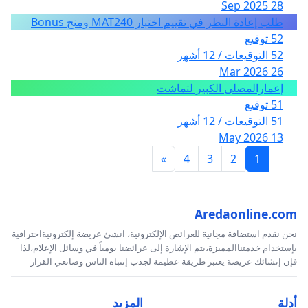
28 Sep 2025
طلب إعادة النظر في تقييم اختبار MAT240 ومنح Bonus
52 توقيع
52 التوقيعات / 12 أشهر
26 Mar 2026
إعمارالمصلى الكبير لتماشت
51 توقيع
51 التوقيعات / 12 أشهر
13 May 2026
»
4
3
2
1
Aredaonline.com
نحن نقدم استضافة مجانية للعرائض الإلكترونية، انشئ عريضة إلكترونيةاحترافية
بإستخدام خدمتناالمميزة،يتم الإشارة إلى عرائضنا يومياً في وسائل الإعلام،لذا
فإن إنشائك عريضة يعتبر طريقة عظيمة لجذب إنتباه الناس وصانعي القرار
أدلة
المزيد