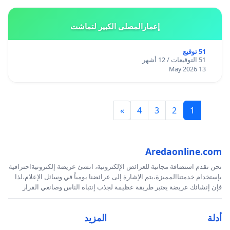
إعمارالمصلى الكبير لتماشت
51 توقيع
51 التوقيعات / 12 أشهر
13 May 2026
»
4
3
2
1
Aredaonline.com
نحن نقدم استضافة مجانية للعرائض الإلكترونية، انشئ عريضة إلكترونيةاحترافية
بإستخدام خدمتناالمميزة،يتم الإشارة إلى عرائضنا يومياً في وسائل الإعلام،لذا
فإن إنشائك عريضة يعتبر طريقة عظيمة لجذب إنتباه الناس وصانعي القرار
أدلة
المزيد