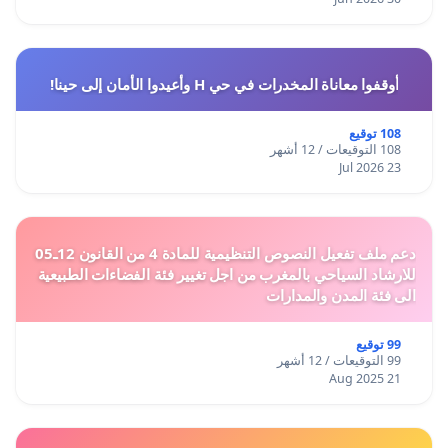
أوقفوا معاناة المخدرات في حي H وأعيدوا الأمان إلى حينا!
108 توقيع
108 التوقيعات / 12 أشهر
23 Jul 2026
دعم ملف تفعيل النصوص التنظيمية للمادة 4 من القانون 12ـ05
للارشاد السياحي بالمغرب من اجل تغيير فئة الفضاءات الطبيعية
الى فئة المدن والمدارات
99 توقيع
99 التوقيعات / 12 أشهر
21 Aug 2025