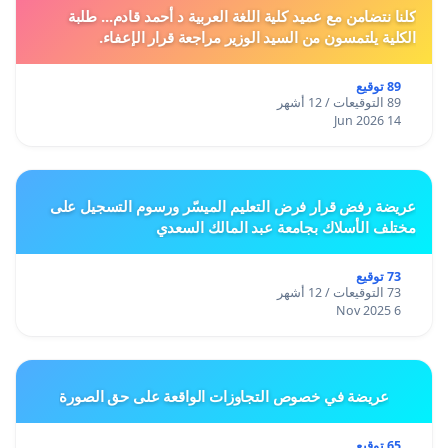
كلنا نتضامن مع عميد كلية اللغة العربية د أحمد قادم... طلبة
الكلية يلتمسون من السيد الوزير مراجعة قرار الإعفاء.
89 توقيع
89 التوقيعات / 12 أشهر
14 Jun 2026
عريضة رفض قرار فرض التعليم الميسّر ورسوم التسجيل على
مختلف الأسلاك بجامعة عبد المالك السعدي
73 توقيع
73 التوقيعات / 12 أشهر
6 Nov 2025
عريضة في خصوص التجاوزات الواقعة على حق الصورة
65 توقيع