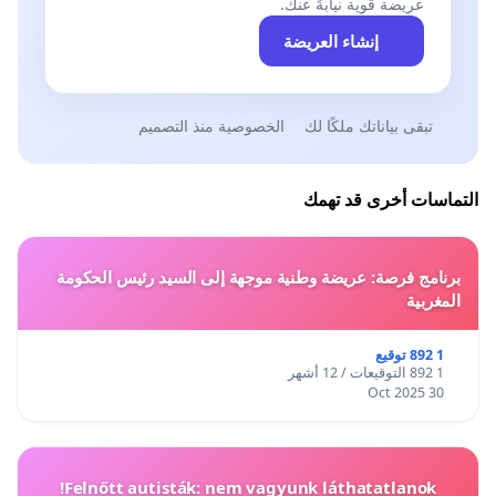
عريضة قوية نيابةً عنك.
إنشاء العريضة
تبقى بياناتك ملكًا لك
الخصوصية منذ التصميم
التماسات أخرى قد تهمك
برنامج فرصة: عريضة وطنية موجهة إلى السيد رئيس الحكومة
المغربية
1 892 توقيع
1 892 التوقيعات / 12 أشهر
30 Oct 2025
Felnőtt autisták: nem vagyunk láthatatlanok!