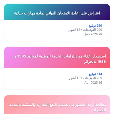
اعتراض على اعادة الامتحان النهائي لمادة مهارات حياتية
290 توقيع
290 التوقيعات / 12 أشهر
28 Jan 2026
استصدار إعفاء من إلتزامات الخدمة الوطنية لمواليد 1995 و
1996 بالجزائر
514 توقيع
209 التوقيعات / 12 أشهر
16 Apr 2025
معالجة أوجه القصور في تصميم البقع التجارية والسكنية بالمدينة
الخضراء