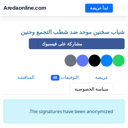
Aredaonline.com
ابدأ عريضة
شباب سخنين موحد ضد شطب التجمع وحنين
مشاركة على فيسبوك
عريضة
التوقيعات
المناقشة
88
سياسة الخصوصية
The signatures have been anonymized.