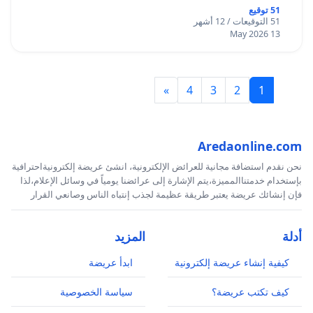
51 توقيع
51 التوقيعات / 12 أشهر
13 May 2026
»
4
3
2
1
Aredaonline.com
نحن نقدم استضافة مجانية للعرائض الإلكترونية، انشئ عريضة إلكترونيةاحترافية
بإستخدام خدمتناالمميزة،يتم الإشارة إلى عرائضنا يومياً في وسائل الإعلام،لذا
فإن إنشائك عريضة يعتبر طريقة عظيمة لجذب إنتباه الناس وصانعي القرار
أدلة
المزيد
كيفية إنشاء عريضة إلكترونية
ابدأ عريضة
كيف تكتب عريضة؟
سياسة الخصوصية