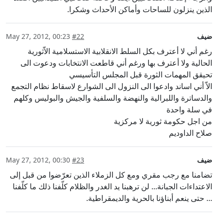
الذين ينزلون للساحات وأماكن الأحداث وشكرا.
ضيف
#22
May 27, 2012, 00:23
رغم أني لا أعترف بكل السلط الانقلابية الاستسلامية الاّثورية
الحالية ولا أعترف بها ورغم أني قاطعت الانتخابات ودعوت الى
تحيقق المهمات الثورة قبل المجلس التأسيسي
الاّ أني اساند وادعوا الى النزول الى الشوارع لاسقاط نظام التجمع
والدساترة واللبرالية والنهضة والسلفية والجيش والبوليس وكلهم
في سلة واحدة
من اجل حكومة ثورية لا مركزية
صلاح الداوديم
ضيف
#23
May 27, 2012, 00:30
تضامنا مع رجب مقري ومع كل الزملاء الذين تعرّضوا من قبل إلى
الاعتداءات الجبانة... لن ترهبنا يد الغدر والظلام كلّفنا ذلك ما كلّفنا
... حتى ينعم أبناؤنا بالحرية والديمقراطية.