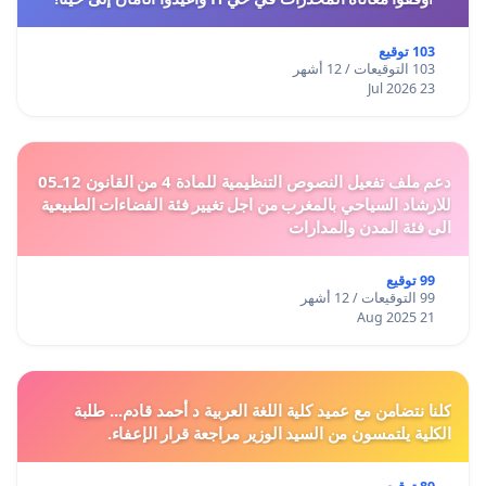
103 توقيع
103 التوقيعات / 12 أشهر
23 Jul 2026
دعم ملف تفعيل النصوص التنظيمية للمادة 4 من القانون 12ـ05
للارشاد السياحي بالمغرب من اجل تغيير فئة الفضاءات الطبيعية
الى فئة المدن والمدارات
99 توقيع
99 التوقيعات / 12 أشهر
21 Aug 2025
كلنا نتضامن مع عميد كلية اللغة العربية د أحمد قادم... طلبة
الكلية يلتمسون من السيد الوزير مراجعة قرار الإعفاء.