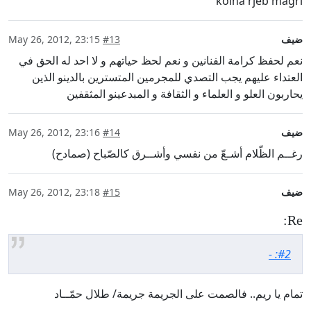
kolna rjeb magri
ضيف
#13
May 26, 2012, 23:15
نعم لحفظ كرامة الفنانين و نعم لحظ حياتهم و لا احد له الحق في
العتداء عليهم يجب التصدي للمجرمين المتسترين بالدينو الذين
يحاربون العلو و العلماء و الثقافة و المبدعينو المثقفين
ضيف
#14
May 26, 2012, 23:16
رغــم الظّلام أشـعّ من نفسي وأشــرق كالصّباح (صمادح)
ضيف
#15
May 26, 2012, 23:18
Re:
#2: -
تمام يا ريم.. فالصمت على الجريمة جريمة/ طلال حمّــاد