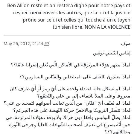
Ben Ali on reste et on restera digne pour notre pays et
respectueux envers les autres, que la loi et la justice
prône sur celui et celles qui touche à un citoyen
tunisien libre. NON A LA VIOLENCE
ضيف
#7
May 26, 2012, 21:44
إيناس التّليلي-تونس
لماذا يظهر هؤلاء المرتزقة في الأماكن الّتي تُعلن إضرابا عامّا؟؟
لماذا يعتدون بالعنف على المناضلين والفنّانين اليساريين؟؟
لماذا لم تسجّل حالة اعتداء واحدة على أيّ رمز أو أيّ طرف كان
معروفا وعلى الملأ بانتماءه إلى بن علي والتّجمّع؟
لماذا لم يُعنّف أيّ "فنّان" من الّذين تعالت أصواتهم لتمجيد بن علي؟
لماذا تتستّر الترويكا وبالاخصّ حركة النّهضة على هذه الجرائم؟
لماذا يظلّ البوليس واقفا دون حراك ولا يوقف هؤلاء المرتزقة، في
حين أنّه يسرع في تعنيف أصحاب الشّهادات العليا وجرحى الثّورة
وعائلاتهم؟؟؟