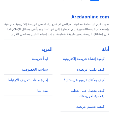
Aredaonline.com
نحن نقدم استضافة مجانية للعرائض الإلكترونية، انشئ عريضة إلكترونيةاحترافية
بإستخدام خدمتناالمميزة،يتم الإشارة إلى عرائضنا يومياً في وسائل الإعلام،لذا
فإن إنشائك عريضة يعتبر طريقة عظيمة لجذب إنتباه الناس وصانعي القرار
أدلة
المزيد
كيفية إنشاء عريضة إلكترونية
ابدأ عريضة
كيف تكتب عريضة؟
سياسة الخصوصية
كيف يمكنك ترويج عريضتك؟
إدارة ملفات تعريف الارتباط
كيف تحصل على تغطية
نبذة عنا
إعلامية لعرريضتك
كيفية تسليم عريضة