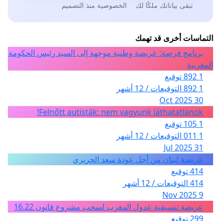
تبقى بياناتك ملكًا لك
الخصوصية منذ التصميم
التماسات أخرى قد تهمك
برنامج فرصة: عريضة وطنية موجهة إلى السيد رئيس الحكومة
المغربية
1 892 توقيع
1 892 التوقيعات / 12 أشهر
30 Oct 2025
Felnőtt autisták: nem vagyunk láthatatlanok!
1 105 توقيع
1 011 التوقيعات / 12 أشهر
31 Jul 2025
عريضة لبنان من أجل عودة سعد الحريري
414 توقيع
414 التوقيعات / 12 أشهر
9 Nov 2025
عريضة تنسيقية عدول المغرب لسحب مشروع قانون 16.22
299 توقيع