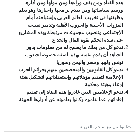
هذه القناة ومن يقف وراءها ومن مولها ومن أدارها
ورسم سياساتها ومن يقدم برامجها واخبارها وهو يعلم
وظيفتها في تخريب العالم العربي وإستباحته أمام
الغزوات الأجنبية
والحروب
الأهلية وتدمير نسيجه
الإجتماعي وتنصيب مجموعات مرتبطة بهذه المشاريع
على سدة الحكم بقوة المال والخداع
ندعو كل من يملك ما يسمح له من معلومات بدور
الشاهد أن يقدم نفسه بهذه الصفة خصوصا شعوب
تونس وليبيا ومصر واليمن وسوريا
ندعو كل القانونيين والمتخصصين منهم بجرائم الحرب
الإعلامية لتقديم مؤهلاتهم وإستعداداتهم لتشكيل هيئة
إدعاء وهيئة محكمة
ندعو الإعلاميين الذين غادروا هذه القناة إلى تقديم
إفاداتهم عما علموه وكانوا يعلمونه عن أدوارها الخبيثة
التواصل مع صاحب العريضة