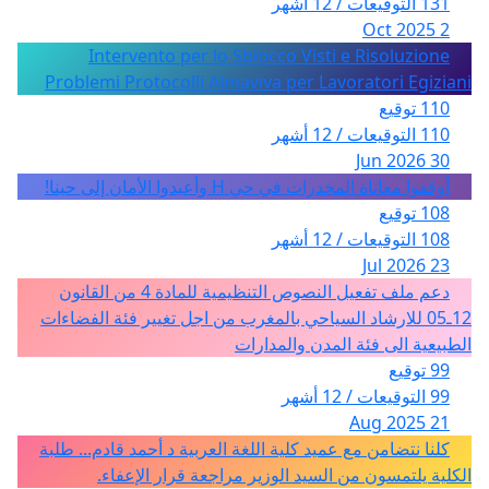
131 التوقيعات / 12 أشهر
2 Oct 2025
Intervento per lo Sblocco Visti e Risoluzione
Problemi Protocolli Almaviva per Lavoratori Egiziani
110 توقيع
110 التوقيعات / 12 أشهر
30 Jun 2026
أوقفوا معاناة المخدرات في حي H وأعيدوا الأمان إلى حينا!
108 توقيع
108 التوقيعات / 12 أشهر
23 Jul 2026
دعم ملف تفعيل النصوص التنظيمية للمادة 4 من القانون
12ـ05 للارشاد السياحي بالمغرب من اجل تغيير فئة الفضاءات
الطبيعية الى فئة المدن والمدارات
99 توقيع
99 التوقيعات / 12 أشهر
21 Aug 2025
كلنا نتضامن مع عميد كلية اللغة العربية د أحمد قادم... طلبة
الكلية يلتمسون من السيد الوزير مراجعة قرار الإعفاء.