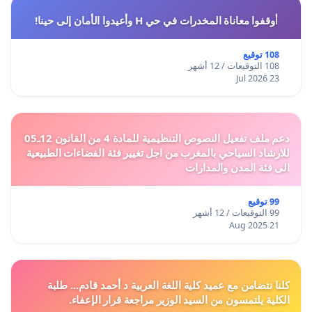
أوقفوا معاناة المخدرات في حي H وأعيدوا الأمان إلى حينا!
108 توقيع
108 التوقيعات / 12 أشهر
23 Jul 2026
دعم ملف تفعيل النصوص التنظيمية للمادة 4 من القانون 12ـ05
للارشاد السياحي بالمغرب من اجل تغيير فئة الفضاءات الطبيعية
الى فئة المدن والمدارات
99 توقيع
99 التوقيعات / 12 أشهر
21 Aug 2025
كلنا نتضامن مع عميد كلية اللغة العربية د أحمد قادم... طلبة
الكلية يلتمسون من السيد الوزير مراجعة قرار الإعفاء.