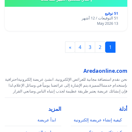
51 توقيع
51 التوقيعات / 12 أشهر
13 May 2026
»
4
3
2
1
Aredaonline.com
نحن نقدم استضافة مجانية للعرائض الإلكترونية، انشئ عريضة إلكترونيةاحترافية
بإستخدام خدمتناالمميزة،يتم الإشارة إلى عرائضنا يومياً في وسائل الإعلام،لذا
فإن إنشائك عريضة يعتبر طريقة عظيمة لجذب إنتباه الناس وصانعي القرار
أدلة
المزيد
كيفية إنشاء عريضة إلكترونية
ابدأ عريضة