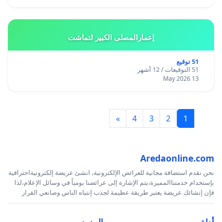
إعمارالمصلى الكبير لتماشت
51 توقيع
51 التوقيعات / 12 أشهر
13 May 2026
»
4
3
2
1
Aredaonline.com
نحن نقدم استضافة مجانية للعرائض الإلكترونية، انشئ عريضة إلكترونيةاحترافية
بإستخدام خدمتناالمميزة،يتم الإشارة إلى عرائضنا يومياً في وسائل الإعلام،لذا
فإن إنشائك عريضة يعتبر طريقة عظيمة لجذب إنتباه الناس وصانعي القرار
أدلة
المزيد