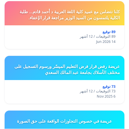
كلنا نتضامن مع عميد كلية اللغة العربية د أحمد قادم... طلبة
الكلية يلتمسون من السيد الوزير مراجعة قرار الإعفاء.
89 توقيع
89 التوقيعات / 12 أشهر
14 Jun 2026
عريضة رفض قرار فرض التعليم الميسّر ورسوم التسجيل على
مختلف الأسلاك بجامعة عبد المالك السعدي
73 توقيع
73 التوقيعات / 12 أشهر
6 Nov 2025
عريضة في خصوص التجاوزات الواقعة على حق الصورة