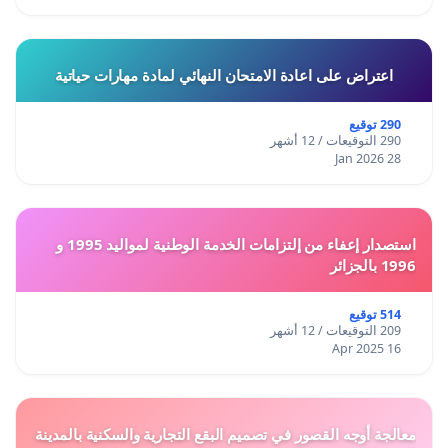
اعتراض على اعادة الامتحان النهائي لمادة مهارات حياتية
290 توقيع
290 التوقيعات / 12 أشهر
28 Jan 2026
استصدار إعفاء من إلتزامات الخدمة الوطنية لمواليد 1995 و
1996 بالجزائر
514 توقيع
209 التوقيعات / 12 أشهر
16 Apr 2025
معالجة أوجه القصور في تصميم البقع التجارية والسكنية بالمدينة