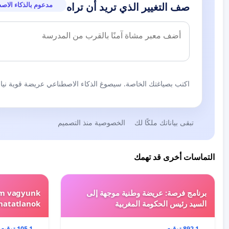
مدعوم بالذكاء الاص
صف التغيير الذي تريد أن تراه
اكتب بصياغتك الخاصة. سيصوغ الذكاء الاصطناعي عريضة قوية نيابة
تبقى بياناتك ملكًا لك
الخصوصية منذ التصميم
التماسات أخرى قد تهمك
برنامج فرصة: عريضة وطنية موجهة إلى
em vagyunk
السيد رئيس الحكومة المغربية
hatatlanok!
1 892 توقيع
1 105 توقيع