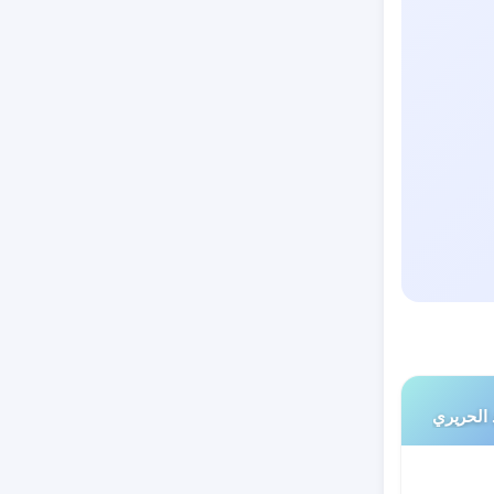
 الحريري