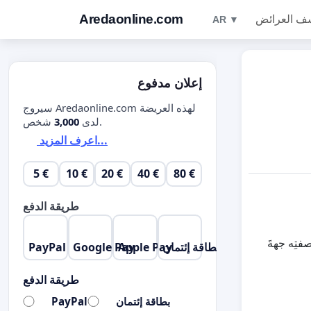
Aredaonline.com
ف العرائض
AR ▼
إعلان مدفوع
سيروج Aredaonline.com لهذه العريضة
شخص.
لدى
3,000
اعرف المزيد...
5 €
10 €
20 €
40 €
80 €
طريقة الدفع
. بصفتِه جهةَ
بطاقة إئتمان
Apple Pay
Google Pay
PayPal
طريقة الدفع
بطاقة إئتمان
PayPal