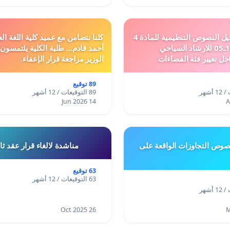
دعم ملف تفعيل النصوص التنظيمية للمادة 4
كلنا نتضامن مع عميد كلية اللغة الع
من القانون 12ـ05 للارشاد السياحي
أحمد قادم... طلبة الكلية يلتمسون
جل تغيير فئة الفضاءات
الوزير مراجعة قرار الإعفاء.
فئة المدن والمدارات
89 توقيع
89 التوقيعات / 12 أشهر
14 Jun 2026
وص التجاوزات الواقعة على
مناشدة لالغاء قرار عقد ث
63 توقيع
63 التوقيعات / 12 أشهر
26 Oct 2025