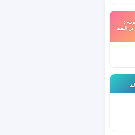
ربية د
 من السيد
الث