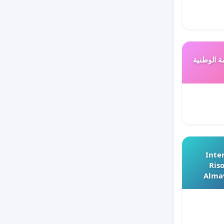
ة الوطنية
Inter
Riso
Almav