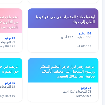
أوقفوا معاناة المخدرات في حي H وأعيدوا
الأمان إلى حينا!
بالمغرب من ا
الطبيعية الى 
103 توقيع
103 التوقيعات / 12 أشهر
99 توقيع
99 التوقيعات / 12 أشهر
21 Aug 2025
23 Jul 2026
عريضة رفض قرار فرض التعليم الميسّر
عريضة في خص
ورسوم التسجيل على مختلف الأسلاك
حق الصورة
بجامعة عبد المالك السعدي
65 توقيع
65 التوقيعات / 12 أشهر
73 توقيع
73 التوقيعات / 12 أشهر
19 May 2026
6 Nov 2025