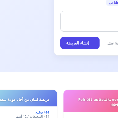
طناعي
إنشاء العريضة
ً عنك.
Felnőtt autisták: n
عريضة لبنان من أجل عودة سعد
lát
414 توقيع
414 التوقيعات / 12 أشهر