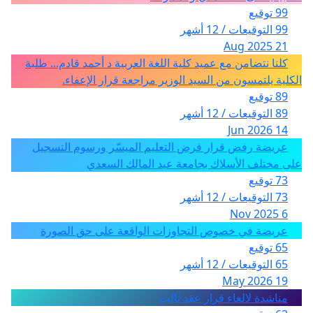
99 توقيع
99 التوقيعات / 12 أشهر
21 Aug 2025
كلنا نتضامن مع عميد كلية اللغة العربية د أحمد قادم... طلبة
الكلية يلتمسون من السيد الوزير مراجعة قرار الإعفاء.
89 توقيع
89 التوقيعات / 12 أشهر
14 Jun 2026
عريضة رفض قرار فرض التعليم الميسّر ورسوم التسجيل
على مختلف الأسلاك بجامعة عبد المالك السعدي
73 توقيع
73 التوقيعات / 12 أشهر
6 Nov 2025
عريضة في خصوص التجاوزات الواقعة على حق الصورة
65 توقيع
65 التوقيعات / 12 أشهر
19 May 2026
مناشدة لالغاء قرار عقد ثالث