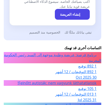
اكتب بصياغتك الخاصة. سيصوغ الذكاء الاصطناعي
عريضة قوية نيابةً عنك.
إنشاء العريضة
تبقى بياناتك ملكًا لك
الخصوصية منذ التصميم
التماسات أخرى قد تهمك
برنامج فرصة: عريضة وطنية موجهة إلى السيد رئيس الحكومة
المغربية
1 892 توقيع
1 892 التوقيعات / 12 أشهر
30 Oct 2025
Felnőtt autisták: nem vagyunk láthatatlanok!
1 105 توقيع
1 013 التوقيعات / 12 أشهر
31 Jul 2025