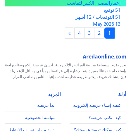
إعمارالمصلى الكبير لتماشت
51 توقيع
51 التوقيعات / 12 أشهر
13 May 2026
»
4
3
2
1
Aredaonline.com
نحن نقدم استضافة مجانية للعرائض الإلكترونية، انشئ عريضة إلكترونيةاحترافية
بإستخدام خدمتناالمميزة،يتم الإشارة إلى عرائضنا يومياً في وسائل الإعلام،لذا
فإن إنشائك عريضة يعتبر طريقة عظيمة لجذب إنتباه الناس وصانعي القرار
أدلة
المزيد
كيفية إنشاء عريضة إلكترونية
ابدأ عريضة
كيف تكتب عريضة؟
سياسة الخصوصية
كيف يمكنك ترويج عريضتك؟
إدارة ملفات تعريف الارتباط