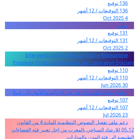
136 توقيع
136 التوقيعات / 12 أشهر
4 Oct 2025
تظلّم
131 توقيع
131 التوقيعات / 12 أشهر
2 Oct 2025
Intervento per lo Sblocco Visti e Risoluzione
Problemi Protocolli Almaviva per Lavoratori Egiziani
110 توقيع
110 التوقيعات / 12 أشهر
30 Jun 2026
أوقفوا معاناة المخدرات في حي H وأعيدوا الأمان إلى حينا!
107 توقيع
107 التوقيعات / 12 أشهر
23 Jul 2026
دعم ملف تفعيل النصوص التنظيمية للمادة 4 من القانون
12ـ05 للارشاد السياحي بالمغرب من اجل تغيير فئة الفضاءات
الطبيعية الى فئة المدن والمدارات