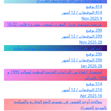
عريضة لبنان من أجل عودة سعد الحريري
414 توقيع
414 التوقيعات / 12 أشهر
9 Nov 2025
عريضة تنسيقية عدول المغرب لسحب مشروع قانون 16.22
299 توقيع
299 التوقيعات / 12 أشهر
28 Nov 2025
اعتراض على اعادة الامتحان النهائي لمادة مهارات حياتية
290 توقيع
290 التوقيعات / 12 أشهر
28 Jan 2026
استصدار إعفاء من إلتزامات الخدمة الوطنية لمواليد 1995 و
1996 بالجزائر
514 توقيع
210 التوقيعات / 12 أشهر
16 Apr 2025
معالجة أوجه القصور في تصميم البقع التجارية والسكنية
بالمدينة الخضراء