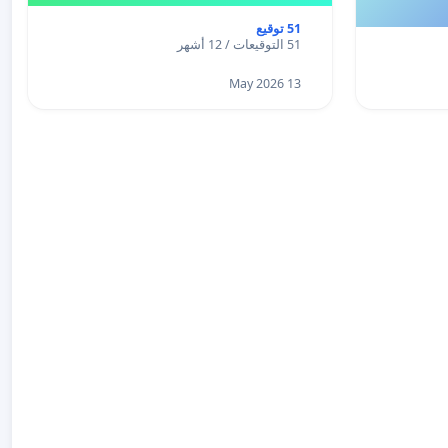
51 توقيع
51 التوقيعات / 12 أشهر
13 May 2026