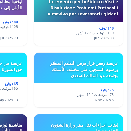
Intervento per lo Sblocco Visti e
Risoluzione Problemi Protocolli
الأمان إلى حي
Almaviva per Lavoratori Egiziani
108 توقيع
108 التوقيعات / 12 أشهر
110 توقيع
110 التوقيعات / 12 أشهر
23 Jul 2026
30 Jun 2026
عريضة رفض قرار فرض التعليم الميسّر
عريضة في خص
ورسوم التسجيل على مختلف الأسلاك
حق الصورة
بجامعة عبد المالك السعدي
65 توقيع
65 التوقيعات / 12 أشهر
73 توقيع
73 التوقيعات / 12 أشهر
19 May 2026
6 Nov 2025
إيقاف إجراءات نقل مقر وزارة الشؤون
مناشدة لوزير
الثقافية فورًا
المعهد الأزه