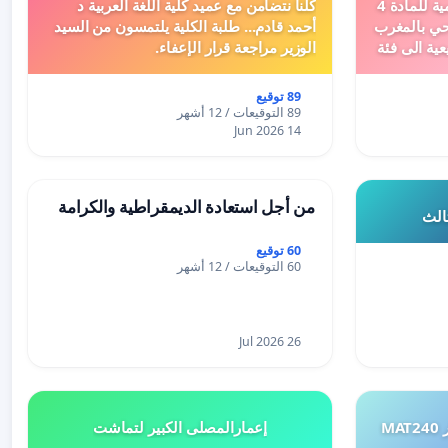
دعم ملف تفعيل النصوص التنظيمية للمادة 4
كلنا نتضامن مع عميد كلية اللغة العربية د
اد السياحي بالمغرب
أحمد قادم... طلبة الكلية يلتمسون من السيد
عية الى فئة
الوزير مراجعة قرار الإعفاء.
89 توقيع
89 التوقيعات / 12 أشهر
14 Jun 2026
من أجل استعادة الديمقراطية والكرامة
ثالث
60 توقيع
60 التوقيعات / 12 أشهر
26 Jul 2026
طلب إعادة النظر في تقييم اختبار MAT240
إعمارالمصلى الكبير لتماشت