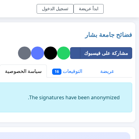
ابدأ عريضة
تسجيل الدخول
فضائح جامعة بشار
مشاركة على فيسبوك
عريضة
التوقيعات
سياسة الخصوصية
16
The signatures have been anonymized.