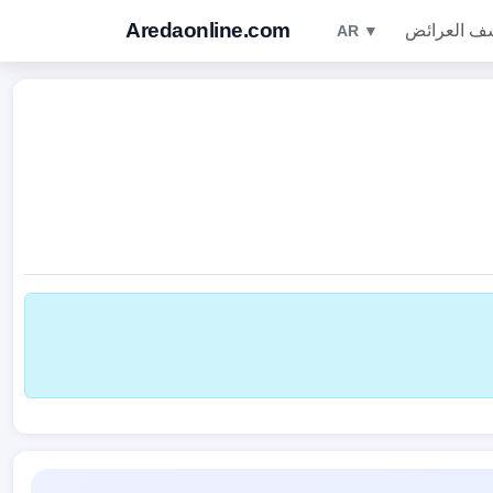
Aredaonline.com
ف العرائض
AR ▼