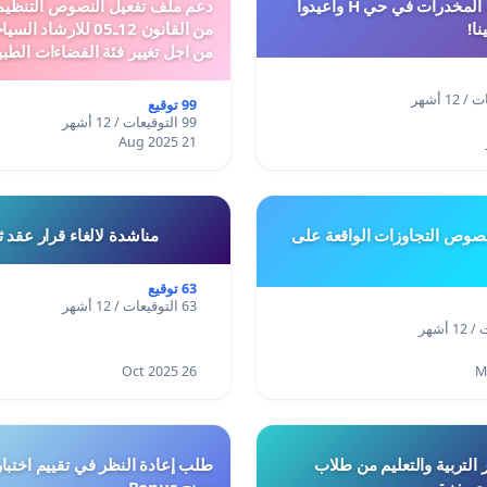
أوقفوا معاناة المخدرات في حي H وأعيدوا
نا!
من القانون 12ـ05 للارش
من اجل تغيير فئة الفضاءات الطبي
المدن والمدارات
99 توقيع
99 التوقيعات / 12 أشهر
21 Aug 2025
وص التجاوزات الواقعة على
مناشدة لالغاء قرار عقد 
63 توقيع
63 التوقيعات / 12 أشهر
26 Oct 2025
 التربية والتعليم من طلاب
ري بغزة
ومنح Bonus