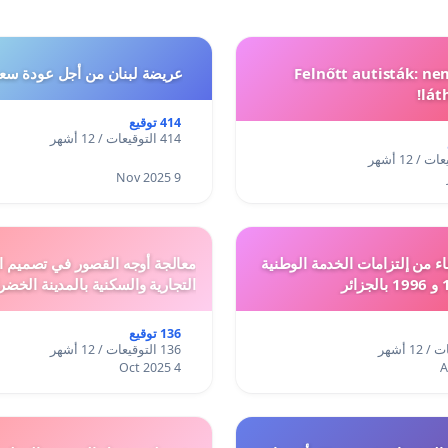
Felnőtt autisták: n
عريضة لبنان من أجل عودة سعد
lát
414 توقيع
414 التوقيعات / 12 أشهر
9 Nov 2025
ء من إلتزامات الخدمة الوطنية
معالجة أوجه القصور في تصميم ال
التجارية والسكنية بالمدينة الخضر
136 توقيع
136 التوقيعات / 12 أشهر
4 Oct 2025