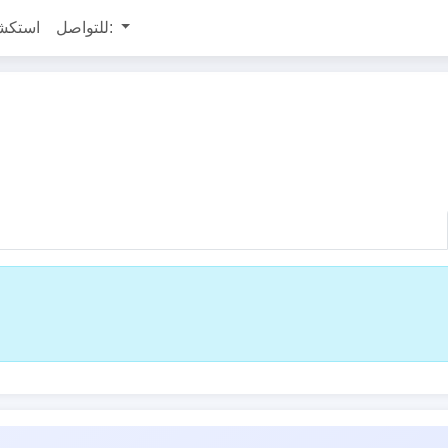
للتواصل:
استكش