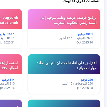
التماسات أخرى قد تهمك
برنامج فرصة: عريضة وطنية موجهة إلى
em vagyunk
السيد رئيس الحكومة المغربية
hatatlanok!
1 892 توقيع
1 105 توقيع
1 892 التوقيعات / 12 أشهر
1 013 التوقيعات / 12 أشهر
31 Jul 2025
30 Oct 2025
اعتراض على اعادة الامتحان النهائي لمادة
استصدار إعفا
مهارات حياتية
لمواليد 1995 و 1996 بالجزائر
290 توقيع
514 توقيع
290 التوقيعات / 12 أشهر
210 التوقيعات / 12 أشهر
16 Apr 2025
28 Jan 2026