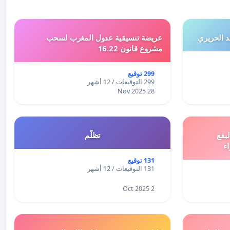
 الحريري
عريضة تنسيقية عدول المغرب لسحب
مشروع قانون 16.22
299 توقيع
299 التوقيعات / 12 أشهر
28 Nov 2025
بقع
تظلّم
اء
131 توقيع
131 التوقيعات / 12 أشهر
2 Oct 2025