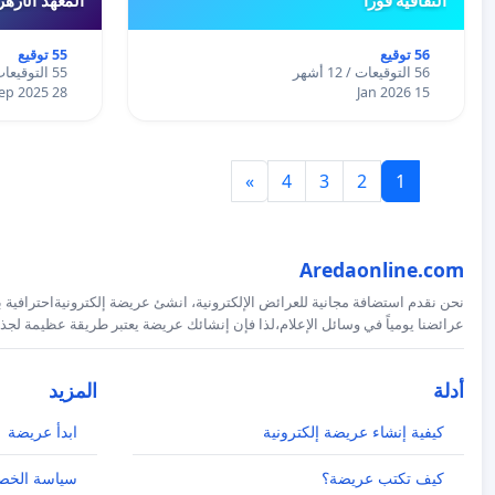
56 توقيع
55 توقيع
56 التوقيعات / 12 أشهر
55 التوقيعات / 12 أشهر
28 Sep 2025
15 Jan 2026
»
4
3
2
1
Aredaonline.com
نحن نقدم استضافة مجانية للعرائض الإلكترونية، انشئ عريضة إلكترونيةاحترافية ب
عرائضنا يومياً في وسائل الإعلام،لذا فإن إنشائك عريضة يعتبر طريقة عظيمة لجذب
أدلة
المزيد
كيفية إنشاء عريضة إلكترونية
ابدأ عريضة
كيف تكتب عريضة؟
سياسة الخص