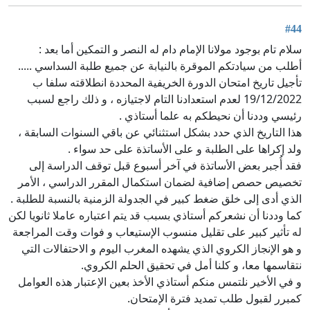
#44
سلام تام بوجود مولانا الإمام دام له النصر و التمكين أما بعد :
أطلب من سيادتكم الموقرة بالنيابة عن جميع طلبة السداسي .....
تأجيل تاريخ امتحان الدورة الخريفية المحددة انطلاقته سلفا ب
19/12/2022 لعدم استعدادنا التام لاجتيازه ، و ذلك راجع لسبب
رئيسي وددنا أن نحيطكم به علما أستاذي .
هذا التاريخ الذي حدد بشكل استثنائي عن باقي السنوات السابقة ،
ولد إكراها على الطلبة و على الأساتذة على حد سواء .
فقد أُجبر بعض الأساتذة في آخر أسبوع قبل توقف الدراسة إلى
تخصيص حصص إضافية لضمان استكمال المقرر الدراسي ، الأمر
الذي أدى إلى خلق ضغط كبير في الجدولة الزمنية بالنسبة للطلبة .
كما وددنا أن نشعركم أستاذي بسبب قد يتم اعتباره عاملا ثانويا لكن
له تأثير كبير على تقليل منسوب الإستيعاب و فوات وقت المراجعة
و هو الإنجاز الكروي الذي يشهده المغرب اليوم و الاحتفالات التي
نتقاسمها معا، و كلنا أمل في تحقيق الحلم الكروي.
و في الأخير نلتمس منكم أستاذي الأخذ بعين الإعتبار هذه العوامل
كمبرر لقبول طلب تمديد فترة الإمتحان.