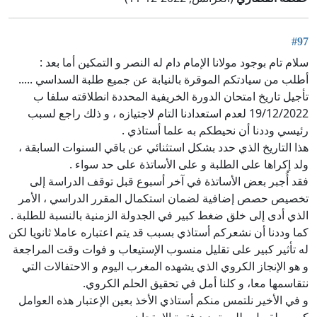
#97
سلام تام بوجود مولانا الإمام دام له النصر و التمكين أما بعد :
أطلب من سيادتكم الموقرة بالنيابة عن جميع طلبة السداسي .....
تأجيل تاريخ امتحان الدورة الخريفية المحددة انطلاقته سلفا ب
19/12/2022 لعدم استعدادنا التام لاجتيازه ، و ذلك راجع لسبب
رئيسي وددنا أن نحيطكم به علما أستاذي .
هذا التاريخ الذي حدد بشكل استثنائي عن باقي السنوات السابقة ،
ولد إكراها على الطلبة و على الأساتذة على حد سواء .
فقد أُجبر بعض الأساتذة في آخر أسبوع قبل توقف الدراسة إلى
تخصيص حصص إضافية لضمان استكمال المقرر الدراسي ، الأمر
الذي أدى إلى خلق ضغط كبير في الجدولة الزمنية بالنسبة للطلبة .
كما وددنا أن نشعركم أستاذي بسبب قد يتم اعتباره عاملا ثانويا لكن
له تأثير كبير على تقليل منسوب الإستيعاب و فوات وقت المراجعة
و هو الإنجاز الكروي الذي يشهده المغرب اليوم و الاحتفالات التي
نتقاسمها معا، و كلنا أمل في تحقيق الحلم الكروي.
و في الأخير نلتمس منكم أستاذي الأخذ بعين الإعتبار هذه العوامل