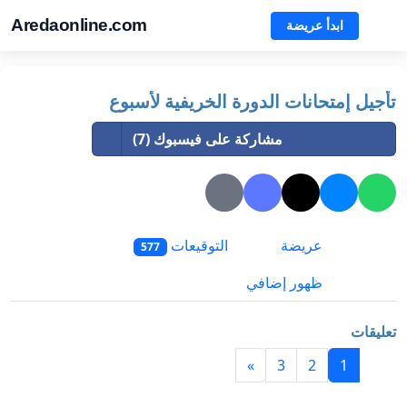
Aredaonline.com
ابدأ عريضة
تأجيل إمتحانات الدورة الخريفية لأسبوع
مشاركة على فيسبوك (7)
عريضة
التوقيعات
577
ظهور إضافي
تعليقات
»
3
2
1