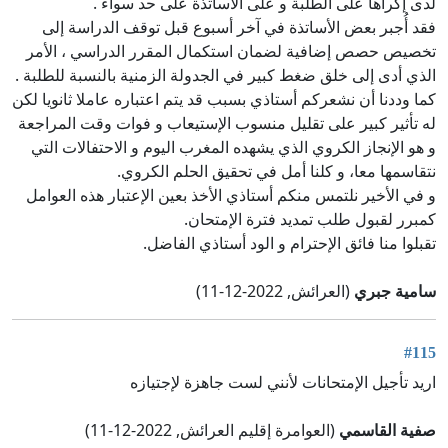
لدى إكراها على الطلبة و على الأساتذة على حد سواء .
فقد أُجبر بعض الأساتذة في آخر أسبوع قبل توقف الدراسة إلى
تخصيص حصص إضافية لضمان استكمال المقرر الدراسي ، الأمر
الذي أدى إلى خلق ضغط كبير في الجدولة الزمنية بالنسبة للطلبة .
كما وددنا أن نشعركم أستاذي بسبب قد يتم اعتباره عاملا ثانويا لكن
له تأثير كبير على تقليل منسوب الإستيعاب و فوات وقت المراجعة
و هو الإنجاز الكروي الذي يشهده المغرب اليوم و الاحتفالات التي
نتقاسمها معا، و كلنا أمل في تحقيق الحلم الكروي.
و في الأخير نلتمس منكم أستاذي الأخذ بعين الإعتبار هذه العوامل
كمبرر لقبول طلب تمديد فترة الإمتحان.
تقبلوا منا فائق الإحترام و الود أستاذي الفاضل.
سامية جبري
(العرائش, 2022-12-11)
#115
اريد تأجيل الإمتحانات لأنني لست جاهزة لإجتيازه
صفية القاسمي
(العوامرة إقليم العرائش, 2022-12-11)