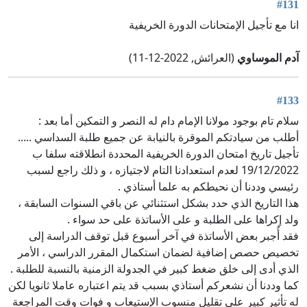
#131
انا مع تأجيل الإمتحانات الدورة الخريفية
آدم الموساوي
(العرائش, 2022-12-11)
#133
سلام تام بوجود مولانا الإمام دام له النصر و التمكين أما بعد :
أطلب من سيادتكم الموقرة بالنيابة عن جميع طلبة السداسي .....
تأجيل تاريخ امتحان الدورة الخريفية المحددة انطلاقته سلفا ب
19/12/2022 لعدم استعدادنا التام لاجتيازه ، و ذلك راجع لسبب
رئيسي وددنا أن نحيطكم به علما أستاذي .
هذا التاريخ الذي حدد بشكل استثنائي عن باقي السنوات السابقة ،
ولد إكراها على الطلبة و على الأساتذة على حد سواء .
فقد أُجبر بعض الأساتذة في آخر أسبوع قبل توقف الدراسة إلى
تخصيص حصص إضافية لضمان استكمال المقرر الدراسي ، الأمر
الذي أدى إلى خلق ضغط كبير في الجدولة الزمنية بالنسبة للطلبة .
كما وددنا أن نشعركم أستاذي بسبب قد يتم اعتباره عاملا ثانويا لكن
له تأثير كبير على تقليل منسوب الإستيعاب و فوات وقت المراجعة