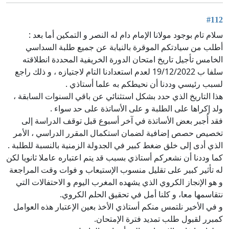
#112
سلام تام بوجود مولانا الإمام دام له النصر و التمكين أما بعد :
أطلب من سيادتكم الموقرة بالنيابة عن جميع طلبة السداسي
الخامس تأجيل تاريخ امتحان الدورة الخريفية المحددة انطلاقته
سلفا ب 19/12/2022 لعدم استعدادنا التام لاجتيازه ، و ذلك راجع
لسبب رئيسي وددنا أن نحيطكم به علما أستاذي .
هذا التاريخ الذي حدد بشكل استثنائي عن باقي السنوات السابقة ،
ولد إكراها على الطلبة و على الأساتذة على حد سواء .
فقد أُجبر بعض الأساتذة في آخر أسبوع قبل توقف الدراسة إلى
تخصيص حصص إضافية لضمان استكمال المقرر الدراسي ، الأمر
الذي أدى إلى خلق ضغط كبير في الجدولة الزمنية بالنسبة للطلبة .
كما وددنا أن نشعركم أستاذي بسبب قد يتم اعتباره عاملا ثانويا لكن
له تأثير كبير على تقليل منسوب الإستيعاب و فوات وقت المراجعة
و هو الإنجاز الكروي الذي يشهده المغرب اليوم و الاحتفالات التي
نتقاسمها معا، و كلنا أمل في تحقيق الحلم الكروي.
و في الأخير نلتمس منكم أستاذي الأخذ بعين الإعتبار هذه العوامل
كمبرر لقبول طلب تمديد فترة الإمتحان.