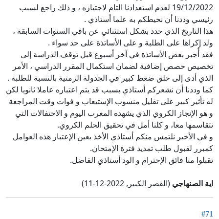
19/12/2022 لعدم استعدادنا التام لاجتيازه ، و ذلك راجع لسبب
رئيسي وددنا أن نحيطكم به علما أستاذي .
هذا التاريخ الذي حدد بشكل استثنائي عن باقي السنوات السابقة ،
ولد إكراها على الطلبة و على الأساتذة على حد سواء .
فقد أُجبر بعض الأساتذة في آخر أسبوع قبل توقف الدراسة إلى
تخصيص حصص إضافية لضمان استكمال المقرر الدراسي ، الأمر
الذي أدى إلى خلق ضغط كبير في الجدولة الزمنية بالنسبة للطلبة .
كما وددنا أن نشعركم أستاذي بسبب قد يتم اعتباره عاملا ثانويا لكن
له تأثير كبير على تقليل منسوب الإستيعاب و فوات وقت المراجعة
و هو الإنجاز الكروي الذي يشهده المغرب اليوم و الاحتفالات التي
نتقاسمها معا، و كلنا أمل في تحقيق الحلم الكروي.
و في الأخير نلتمس منكم أستاذي الأخذ بعين الإعتبار هذه العوامل
كمبرر لقبول طلب تمديد فترة الإمتحان.
تقبلوا منا فائق الإحترام و الود أستاذي الفاضل.
اية الصنهاجي
(القصر الكبير, 2022-12-11)
#71