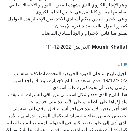
و هو الإنجاز الكروي الذي يشهده المغرب اليوم و الاحتفالات التي
نتقاسمها معا، و كلنا أمل في تحقيق الحلم الكروي.
و في الأخير نلتمس منكم أستاذي الأخذ بعين الإعتبار هذه العوامل
كمبرر لقبول طلب تمديد فترة الإمتحان.
تقبلوا منا فائق الإحترام و الود أستاذي الفاضل.
Mounir Khallat
(العرائش, 2022-12-11)
#135
تأجيل تاريخ امتحان الدورة الخريفية المحددة انطلاقته سلفا ب
19/12/2022 لعدم استعدادنا التام لاجتيازه ، و ذلك راجع لسبب
رئيسي وددنا أن نحيطكم به علما أستاذي .
هذا التاريخ الذي حدد بشكل استثنائي عن باقي السنوات السابقة ،
ولد إكراها على الطلبة و على الأساتذة على حد سواء .
فقد أُجبر بعض الأساتذة في آخر أسبوع قبل توقف الدراسة إلى
تخصيص حصص إضافية لضمان استكمال المقرر الدراسي ، الأمر
الذي أدى إلى خلق ضغط كبير في الجدولة الزمنية بالنسبة للطلبة .
كما وددنا أن نشعركم أستاذي بسبب قد يتم اعتباره عاملا ثانويا لكن