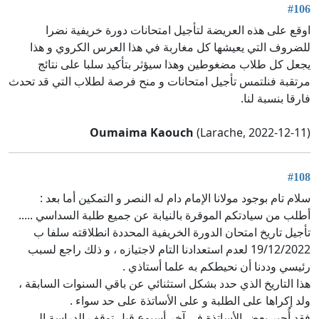
#106
اوقع على هذه العريضة لتأجيل امتحانات دورة خريفية نضرا
للضروف التي يعيشها كل مغاربة في هذا العرس الكروي و هذا
يجعل كل طلاب مضغوطين وهذا سيؤثر بتأكيد سلبا على نتائج
مرتقبة فنلتمس تأجيل امتحانات و منح فرصة لطلاب التي قد تحدث
فارقا بنسبة لنا.
Oumaima Kaouch
(Larache, 2022-12-11)
#108
سلام تام بوجود مولانا الإمام دام له النصر و التمكين أما بعد :
أطلب من سيادتكم الموقرة بالنيابة عن جميع طلبة السداسي .....
تأجيل تاريخ امتحان الدورة الخريفية المحددة انطلاقته سلفا ب
19/12/2022 لعدم استعدادنا التام لاجتيازه ، و ذلك راجع لسبب
رئيسي وددنا أن نحيطكم به علما أستاذي .
هذا التاريخ الذي حدد بشكل استثنائي عن باقي السنوات السابقة ،
ولد إكراها على الطلبة و على الأساتذة على حد سواء .
فقد أُجبر بعض الأساتذة في آخر أسبوع قبل توقف الدراسة إلى