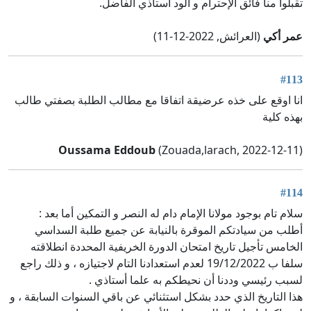
تقبلوا منا فائق الإحترام و الود أستاذي الفاضل.
عمر أكي
(العرائش, 2022-12-11)
#113
انا اوقع على خذه عرضيقة اتفاقا مع مطالب الطلبة بصفتي طالب
بهذه كلية
Oussama Eddoub
(Zouada,larach, 2022-12-11)
#114
سلام تام بوجود مولانا الإمام دام له النصر و التمكين أما بعد :
أطلب من سيادتكم الموقرة بالنيابة عن جميع طلبة السداسي
الخامس تأجيل تاريخ امتحان الدورة الخريفية المحددة انطلاقته
سلفا ب 19/12/2022 لعدم استعدادنا التام لاجتيازه ، و ذلك راجع
لسبب رئيسي وددنا أن نحيطكم به علما أستاذي .
هذا التاريخ الذي حدد بشكل استثنائي عن باقي السنوات السابقة ، و