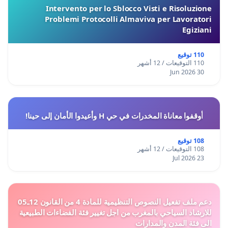
Intervento per lo Sblocco Visti e Risoluzione
Problemi Protocolli Almaviva per Lavoratori
Egiziani
110 توقيع
110 التوقيعات / 12 أشهر
30 Jun 2026
أوقفوا معاناة المخدرات في حي H وأعيدوا الأمان إلى حينا!
108 توقيع
108 التوقيعات / 12 أشهر
23 Jul 2026
دعم ملف تفعيل النصوص التنظيمية للمادة 4 من القانون 12ـ05
للارشاد السياحي بالمغرب من اجل تغيير فئة الفضاءات الطبيعية
الى فئة المدن والمدارات