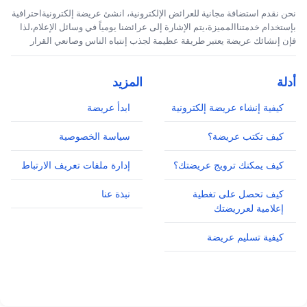
نحن نقدم استضافة مجانية للعرائض الإلكترونية، انشئ عريضة إلكترونيةاحترافية
بإستخدام خدمتناالمميزة،يتم الإشارة إلى عرائضنا يومياً في وسائل الإعلام،لذا
فإن إنشائك عريضة يعتبر طريقة عظيمة لجذب إنتباه الناس وصانعي القرار
أدلة
المزيد
كيفية إنشاء عريضة إلكترونية
ابدأ عريضة
كيف تكتب عريضة؟
سياسة الخصوصية
كيف يمكنك ترويج عريضتك؟
إدارة ملفات تعريف الارتباط
كيف تحصل على تغطية
نبذة عنا
إعلامية لعرريضتك
كيفية تسليم عريضة