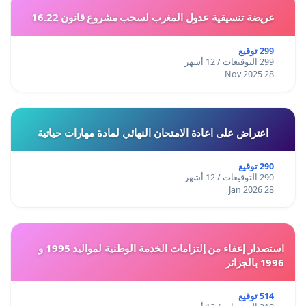
عريضة تنسيقية عدول المغرب لسحب مشروع قانون 16.22
299 توقيع
299 التوقيعات / 12 أشهر
28 Nov 2025
اعتراض على اعادة الامتحان النهائي لمادة مهارات حياتية
290 توقيع
290 التوقيعات / 12 أشهر
28 Jan 2026
استصدار إعفاء من إلتزامات الخدمة الوطنية لمواليد 1995 و
1996 بالجزائر
514 توقيع