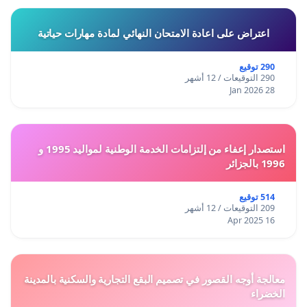
اعتراض على اعادة الامتحان النهائي لمادة مهارات حياتية
290 توقيع
290 التوقيعات / 12 أشهر
28 Jan 2026
استصدار إعفاء من إلتزامات الخدمة الوطنية لمواليد 1995 و
1996 بالجزائر
514 توقيع
209 التوقيعات / 12 أشهر
16 Apr 2025
معالجة أوجه القصور في تصميم البقع التجارية والسكنية بالمدينة
الخضراء