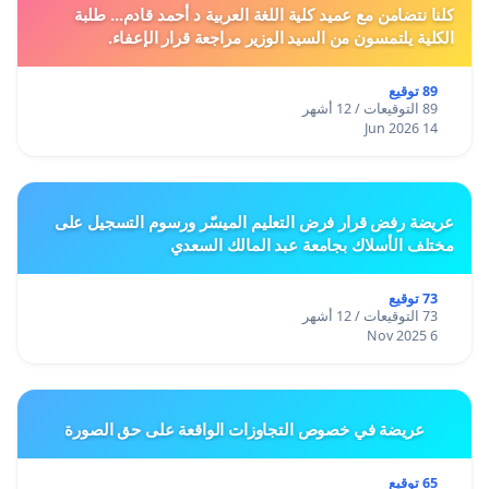
كلنا نتضامن مع عميد كلية اللغة العربية د أحمد قادم... طلبة
الكلية يلتمسون من السيد الوزير مراجعة قرار الإعفاء.
89 توقيع
89 التوقيعات / 12 أشهر
14 Jun 2026
عريضة رفض قرار فرض التعليم الميسّر ورسوم التسجيل على
مختلف الأسلاك بجامعة عبد المالك السعدي
73 توقيع
73 التوقيعات / 12 أشهر
6 Nov 2025
عريضة في خصوص التجاوزات الواقعة على حق الصورة
65 توقيع