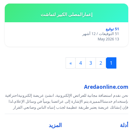
إعمارالمصلى الكبير لتماشت
51 توقيع
51 التوقيعات / 12 أشهر
13 May 2026
»
4
3
2
1
Aredaonline.com
نحن نقدم استضافة مجانية للعرائض الإلكترونية، انشئ عريضة إلكترونيةاحترافية
بإستخدام خدمتناالمميزة،يتم الإشارة إلى عرائضنا يومياً في وسائل الإعلام،لذا
فإن إنشائك عريضة يعتبر طريقة عظيمة لجذب إنتباه الناس وصانعي القرار
أدلة
المزيد