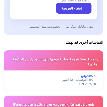
عريضة قوية نيابةً عنك.
إنشاء العريضة
تبقى بياناتك ملكًا لك
الخصوصية منذ التصميم
التماسات أخرى قد تهمك
برنامج فرصة: عريضة وطنية موجهة إلى السيد رئيس الحكومة
المغربية
1 892 توقيع
1 892 التوقيعات / 12 أشهر
30 Oct 2025
Felnőtt autisták: nem vagyunk láthatatlanok!