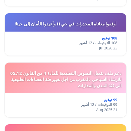
أوقفوا معاناة المخدرات في حي H وأعيدوا الأمان إلى حينا!
108 توقيع
108 التوقيعات / 12 أشهر
23 Jul 2026
دعم ملف تفعيل النصوص التنظيمية للمادة 4 من القانون 12ـ05
للارشاد السياحي بالمغرب من اجل تغيير فئة الفضاءات الطبيعية
الى فئة المدن والمدارات
99 توقيع
99 التوقيعات / 12 أشهر
21 Aug 2025