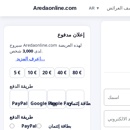
Aredaonline.com
ف العرائض
AR ▼
إعلان مدفوع
سيروج Aredaonline.com لهذه العريضة
شخص.
لدى
3,000
اعرف المزيد...
5 €
10 €
20 €
40 €
80 €
طريقة الدفع
اسمك
بطاقة إئتمان
Apple Pay
Google Pay
PayPal
طريقة الدفع
د الالكتروني
بطاقة إئتمان
PayPal