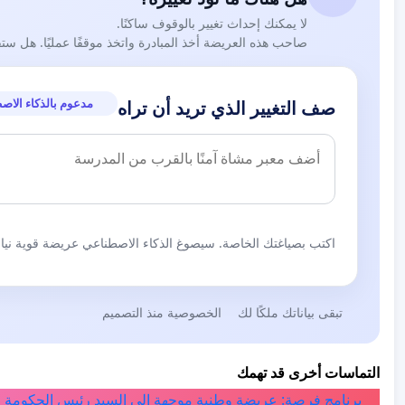
لا يمكنك إحداث تغيير بالوقوف ساكنًا.
صاحب هذه العريضة أخذ المبادرة واتخذ موقفًا عمليًا. هل ست
مدعوم بالذكاء الاص
صف التغيير الذي تريد أن تراه
اكتب بصياغتك الخاصة. سيصوغ الذكاء الاصطناعي عريضة قوية نيابة
تبقى بياناتك ملكًا لك
الخصوصية منذ التصميم
التماسات أخرى قد تهمك
برنامج فرصة: عريضة وطنية موجهة إلى السيد رئيس الحكومة ا