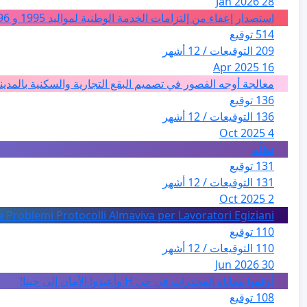
28 Jan 2026
استصدار إعفاء من إلتزامات الخدمة الوطنية لمواليد 1995 و 1996 بالجزائر
514 توقيع
209 التوقيعات / 12 أشهر
16 Apr 2025
معالجة أوجه القصور في تصميم البقع التجارية والسكنية بالمدين
136 توقيع
136 التوقيعات / 12 أشهر
4 Oct 2025
تظلّم
131 توقيع
131 التوقيعات / 12 أشهر
2 Oct 2025
e Problemi Protocolli Almaviva per Lavoratori Egiziani
110 توقيع
110 التوقيعات / 12 أشهر
30 Jun 2026
أوقفوا معاناة المخدرات في حي H وأعيدوا الأمان إلى حينا!
108 توقيع