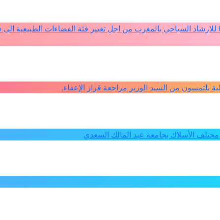
دعم ملف تفعيل النصوص التنظيمية للمادة 4 من القانون 12ـ05 للارشاد السياحي بالمغرب من اجل تغيير فئة الفضاءات الطبيعي
كلية يلتمسون من السيد الوزير مراجعة قرار الإعفاء.
ختلف الأسلاك بجامعة عبد المالك السعدي