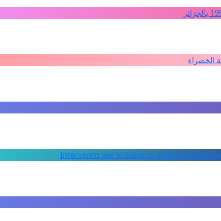
ة الخضراء
Intervento per lo Sblocco Visti e Risoluzion