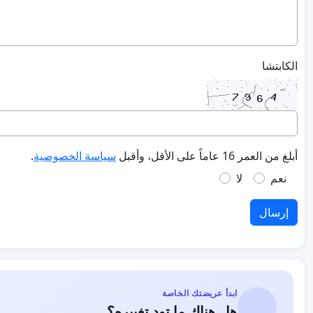
الكابتشا
أبلغ من العمر 16 عاماً على الأقل، وأقبل
سياسة الخصوصية
.
نعم
لا
إرسال
ابدأ عريضتك الخاصة
هل هناك ما تود تغييره؟