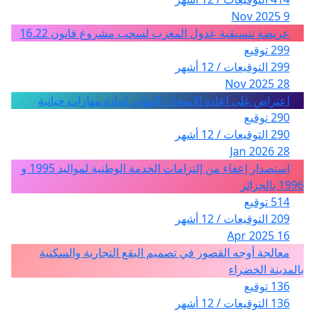
9 Nov 2025
عريضة تنسيقية عدول المغرب لسحب مشروع قانون 16.22
299 توقيع
299 التوقيعات / 12 أشهر
28 Nov 2025
اعتراض على اعادة الامتحان النهائي لمادة مهارات حياتية
290 توقيع
290 التوقيعات / 12 أشهر
28 Jan 2026
استصدار إعفاء من إلتزامات الخدمة الوطنية لمواليد 1995 و
1996 بالجزائر
514 توقيع
209 التوقيعات / 12 أشهر
16 Apr 2025
معالجة أوجه القصور في تصميم البقع التجارية والسكنية
بالمدينة الخضراء
136 توقيع
136 التوقيعات / 12 أشهر