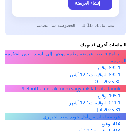
إنشاء العريضة
تبقى بياناتك ملكًا لك
الخصوصية منذ التصميم
التماسات أخرى قد تهمك
برنامج فرصة: عريضة وطنية موجهة إلى السيد رئيس الحكومة
المغربية
1 892 توقيع
1 892 التوقيعات / 12 أشهر
30 Oct 2025
Felnőtt autisták: nem vagyunk láthatatlanok!
1 105 توقيع
1 011 التوقيعات / 12 أشهر
31 Jul 2025
عريضة لبنان من أجل عودة سعد الحريري
414 توقيع
414 التوقيعات / 12 أشهر