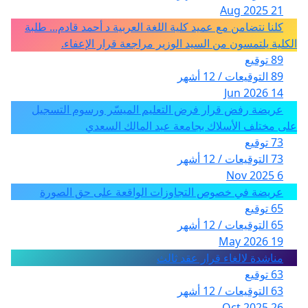
21 Aug 2025
كلنا نتضامن مع عميد كلية اللغة العربية د أحمد قادم... طلبة
الكلية يلتمسون من السيد الوزير مراجعة قرار الإعفاء.
89 توقيع
89 التوقيعات / 12 أشهر
14 Jun 2026
عريضة رفض قرار فرض التعليم الميسّر ورسوم التسجيل
على مختلف الأسلاك بجامعة عبد المالك السعدي
73 توقيع
73 التوقيعات / 12 أشهر
6 Nov 2025
عريضة في خصوص التجاوزات الواقعة على حق الصورة
65 توقيع
65 التوقيعات / 12 أشهر
19 May 2026
مناشدة لالغاء قرار عقد ثالث
63 توقيع
63 التوقيعات / 12 أشهر
26 Oct 2025