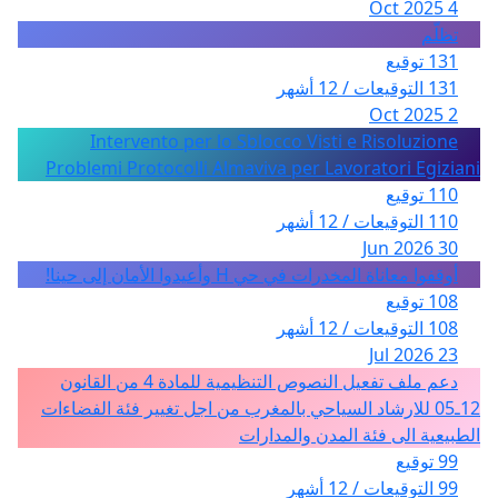
4 Oct 2025
تظلّم
131 توقيع
131 التوقيعات / 12 أشهر
2 Oct 2025
Intervento per lo Sblocco Visti e Risoluzione
Problemi Protocolli Almaviva per Lavoratori Egiziani
110 توقيع
110 التوقيعات / 12 أشهر
30 Jun 2026
أوقفوا معاناة المخدرات في حي H وأعيدوا الأمان إلى حينا!
108 توقيع
108 التوقيعات / 12 أشهر
23 Jul 2026
دعم ملف تفعيل النصوص التنظيمية للمادة 4 من القانون
12ـ05 للارشاد السياحي بالمغرب من اجل تغيير فئة الفضاءات
الطبيعية الى فئة المدن والمدارات
99 توقيع
99 التوقيعات / 12 أشهر