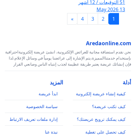
51 التوقيعات / 12 أشهر
13 May 2026
»
4
3
2
1
Aredaonline.com
نحن نقدم استضافة مجانية للعرائض الإلكترونية، انشئ عريضة إلكترونيةاحترافية
بإستخدام خدمتناالمميزة،يتم الإشارة إلى عرائضنا يومياً في وسائل الإعلام،لذا
فإن إنشائك عريضة يعتبر طريقة عظيمة لجذب إنتباه الناس وصانعي القرار
أدلة
المزيد
كيفية إنشاء عريضة إلكترونية
ابدأ عريضة
كيف تكتب عريضة؟
سياسة الخصوصية
كيف يمكنك ترويج عريضتك؟
إدارة ملفات تعريف الارتباط
كيف تحصل على تغطية
نبذة عنا