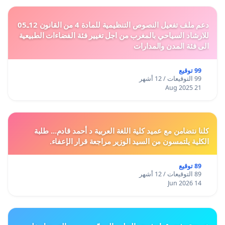
دعم ملف تفعيل النصوص التنظيمية للمادة 4 من القانون 12ـ05
للارشاد السياحي بالمغرب من اجل تغيير فئة الفضاءات الطبيعية
الى فئة المدن والمدارات
99 توقيع
99 التوقيعات / 12 أشهر
21 Aug 2025
كلنا نتضامن مع عميد كلية اللغة العربية د أحمد قادم... طلبة
الكلية يلتمسون من السيد الوزير مراجعة قرار الإعفاء.
89 توقيع
89 التوقيعات / 12 أشهر
14 Jun 2026