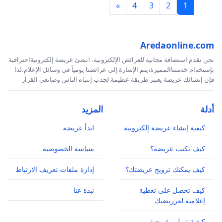
»
4
3
2
1
Aredaonline.com
نحن نقدم استضافة مجانية للعرائض الإلكترونية، انشئ عريضة إلكترونيةاحترافية
بإستخدام خدمتناالمميزة،يتم الإشارة إلى عرائضنا يومياً في وسائل الإعلام،لذا
فإن إنشائك عريضة يعتبر طريقة عظيمة لجذب إنتباه الناس وصانعي القرار
أدلة
المزيد
كيفية إنشاء عريضة إلكترونية
ابدأ عريضة
كيف تكتب عريضة؟
سياسة الخصوصية
كيف يمكنك ترويج عريضتك؟
إدارة ملفات تعريف الارتباط
كيف تحصل على تغطية
نبذة عنا
إعلامية لعرريضتك
كيفية تسليم عريضة