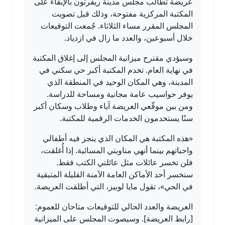
عريضة تطالب مجلس مدينة ريفرتون بالإبقاء على
المكتبة المركزية مفتوحة، وذلك قبل تصويت
المجلس المقرر مساء الثلاثاء. جُمعت التوقيعات
خلال أسبوعين، والعدد ما زال في ازدياد.
وسيؤدي مقترح ميزانية المجلس إلى إغلاق المكتبة
في نهاية العام. تخدم المكتبة أكبر حي سكني في
المدينة، وهي المكان الوحيد في المنطقة الذي
يوفر حواسيب عامة مجانية ومساحة للدراسة.
ومن بين موقّعي العريضة آباء وطلاب وسكان أكبر
سنًا يستخدمون الخدمات الرقمية للمكتبة.
«هذه المكتبة هي المكان الذي ينجز فيه أطفالي
واجباتهم بينما أنهي مناوبتي المسائية. إذا أُغلقت،
فلن تخسر عائلات مثل عائلتي الكتب فقط.
سنخسر أحد الأماكن العامة الآمنة القليلة المتبقية
في الحي»، تقول مايا لوبيز، التي أطلقت العريضة.
العريضة والعدد الحالي للتوقيعات متاحان للعموم:
[رابط العريضة]. وسيصوت المجلس على الميزانية