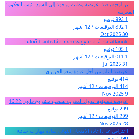
برنامج فرصة: عريضة وطنية موجهة إلى السيد رئيس الحكومة
المغربية
1 892 توقيع
1 892 التوقيعات / 12 أشهر
30 Oct 2025
Felnőtt autisták: nem vagyunk láthatatlanok!
1 105 توقيع
1 011 التوقيعات / 12 أشهر
31 Jul 2025
عريضة لبنان من أجل عودة سعد الحريري
414 توقيع
414 التوقيعات / 12 أشهر
9 Nov 2025
عريضة تنسيقية عدول المغرب لسحب مشروع قانون 16.22
299 توقيع
299 التوقيعات / 12 أشهر
28 Nov 2025
اعتراض على اعادة الامتحان النهائي لمادة مهارات حياتية
290 توقيع