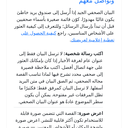
وتواصل معهم
البيان الصحفي الجيد إذا أُرسل إلى صندوق بريد خاطئ
يكون غالبًا مهدورًا. كوّن قائمة صغيرة بأسماء صحفيين
قبل أن تبدأ بإرسال الرسائل؛ وللتعرف إلى كيفية العثور
على الأشخاص المناسبين، راجع
كيفية الحصول على
تغطية إعلامية لعريضتك
.
اكتب رسالة شخصية:
لا ترسل البيان فقط إلى
عنوان عام لغرفة الأخبار إذا كان بإمكانك العثور
على جهة اتصال أفضل. اكتب ملاحظة قصيرة
إلى صحفي محدد تشرح فيها لماذا تناسب القصة
مجاله الصحفي، ثم الصق البيان في متن البريد
أسفلها. لا ترسل البيان كمرفق فقط: فكثيرًا ما
تظل المرفقات غير مفتوحة. يمكن أن يكون
سطر الموضوع عادةً هو عنوان البيان الصحفي.
اعرض صورة:
القصة التي تتضمن صورة قابلة
للاستخدام تكون أكثر قابلية للنشر. اعرض صورة
واضحة للمكان أو للأشخاص المعنيين — صورة