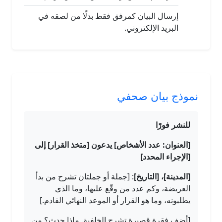
إرسال البيان كمرفق فقط بدلًا من لصقه في
البريد الإلكتروني.
نموذج بيان صحفي
للنشر فورًا
[العنوان: عدد الأشخاص] يدعون [متخذ القرار] إلى
[الإجراء المحدد]
[المدينة]، [التاريخ]
: [جملة أو جملتان تشرح من بدأ
العريضة، وكم عدد من وقّع عليها، وما الذي
يطلبونه، وما هو القرار أو الموعد النهائي القادم.]
[أضف فقرة قصيرة تشرح الخلفية. ماذا حدث؟ من