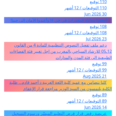
110 توقيع
110 التوقيعات / 12 أشهر
30 Jun 2026
أوقفوا معاناة المخدرات في حي H وأعيدوا الأمان إلى حينا!
108 توقيع
108 التوقيعات / 12 أشهر
23 Jul 2026
دعم ملف تفعيل النصوص التنظيمية للمادة 4 من القانون
12ـ05 للارشاد السياحي بالمغرب من اجل تغيير فئة الفضاءات
الطبيعية الى فئة المدن والمدارات
99 توقيع
99 التوقيعات / 12 أشهر
21 Aug 2025
كلنا نتضامن مع عميد كلية اللغة العربية د أحمد قادم... طلبة
الكلية يلتمسون من السيد الوزير مراجعة قرار الإعفاء.
89 توقيع
89 التوقيعات / 12 أشهر
14 Jun 2026
عريضة رفض قرار فرض التعليم الميسّر ورسوم التسجيل