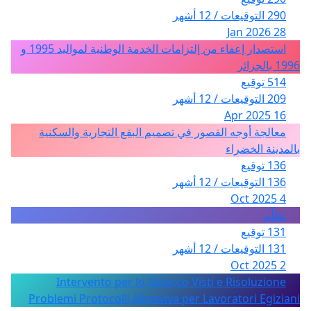
290 التوقيعات / 12 أشهر
28 Jan 2026
استصدار إعفاء من إلتزامات الخدمة الوطنية لمواليد 1995 و
1996 بالجزائر
514 توقيع
209 التوقيعات / 12 أشهر
16 Apr 2025
معالجة أوجه القصور في تصميم البقع التجارية والسكنية
بالمدينة الخضراء
136 توقيع
136 التوقيعات / 12 أشهر
4 Oct 2025
تظلّم
131 توقيع
131 التوقيعات / 12 أشهر
2 Oct 2025
Intervento per lo Sblocco Visti e Risoluzione
Problemi Protocolli Almaviva per Lavoratori Egiziani