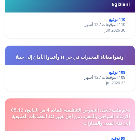
Egiziani
110 توقيع
110 التوقيعات / 12 أشهر
30 Jun 2026
أوقفوا معاناة المخدرات في حي H وأعيدوا الأمان إلى حينا!
108 توقيع
108 التوقيعات / 12 أشهر
23 Jul 2026
دعم ملف تفعيل النصوص التنظيمية للمادة 4 من القانون 12ـ05
للارشاد السياحي بالمغرب من اجل تغيير فئة الفضاءات الطبيعية
الى فئة المدن والمدارات
99 توقيع