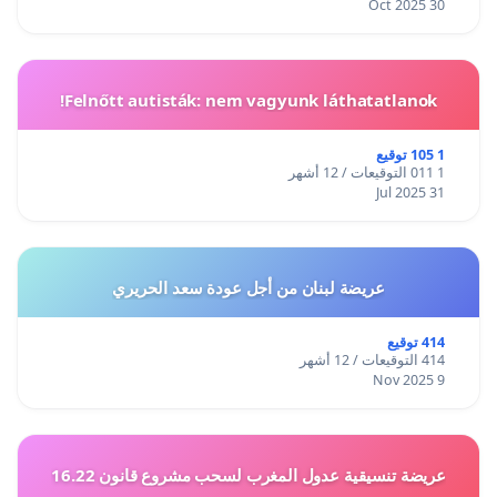
30 Oct 2025
Felnőtt autisták: nem vagyunk láthatatlanok!
1 105 توقيع
1 011 التوقيعات / 12 أشهر
31 Jul 2025
عريضة لبنان من أجل عودة سعد الحريري
414 توقيع
414 التوقيعات / 12 أشهر
9 Nov 2025
عريضة تنسيقية عدول المغرب لسحب مشروع قانون 16.22