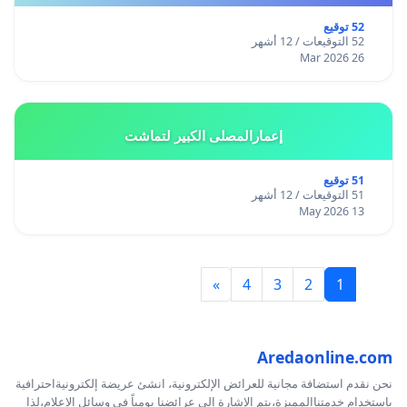
52 توقيع
52 التوقيعات / 12 أشهر
26 Mar 2026
إعمارالمصلى الكبير لتماشت
51 توقيع
51 التوقيعات / 12 أشهر
13 May 2026
»
4
3
2
1
Aredaonline.com
نحن نقدم استضافة مجانية للعرائض الإلكترونية، انشئ عريضة إلكترونيةاحترافية
بإستخدام خدمتناالمميزة،يتم الإشارة إلى عرائضنا يومياً في وسائل الإعلام،لذا