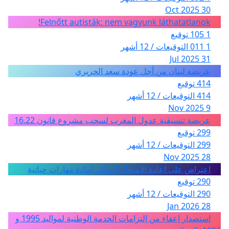
30 Oct 2025
Felnőtt autisták: nem vagyunk láthatatlanok!
1 105 توقيع
1 011 التوقيعات / 12 أشهر
31 Jul 2025
عريضة لبنان من أجل عودة سعد الحريري
414 توقيع
414 التوقيعات / 12 أشهر
9 Nov 2025
عريضة تنسيقية عدول المغرب لسحب مشروع قانون 16.22
299 توقيع
299 التوقيعات / 12 أشهر
28 Nov 2025
اعتراض على اعادة الامتحان النهائي لمادة مهارات حياتية
290 توقيع
290 التوقيعات / 12 أشهر
28 Jan 2026
استصدار إعفاء من إلتزامات الخدمة الوطنية لمواليد 1995 و