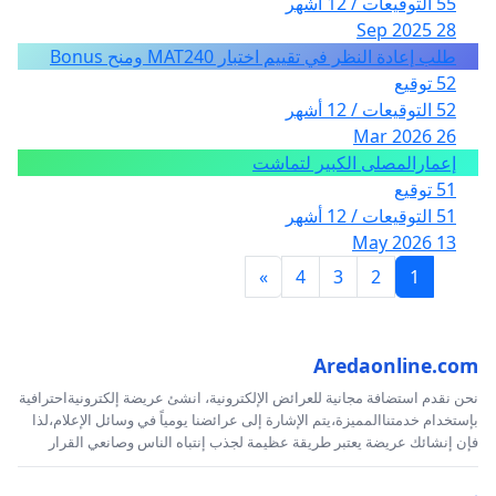
55 التوقيعات / 12 أشهر
28 Sep 2025
طلب إعادة النظر في تقييم اختبار MAT240 ومنح Bonus
52 توقيع
52 التوقيعات / 12 أشهر
26 Mar 2026
إعمارالمصلى الكبير لتماشت
51 توقيع
51 التوقيعات / 12 أشهر
13 May 2026
»
4
3
2
1
Aredaonline.com
نحن نقدم استضافة مجانية للعرائض الإلكترونية، انشئ عريضة إلكترونيةاحترافية
بإستخدام خدمتناالمميزة،يتم الإشارة إلى عرائضنا يومياً في وسائل الإعلام،لذا
فإن إنشائك عريضة يعتبر طريقة عظيمة لجذب إنتباه الناس وصانعي القرار