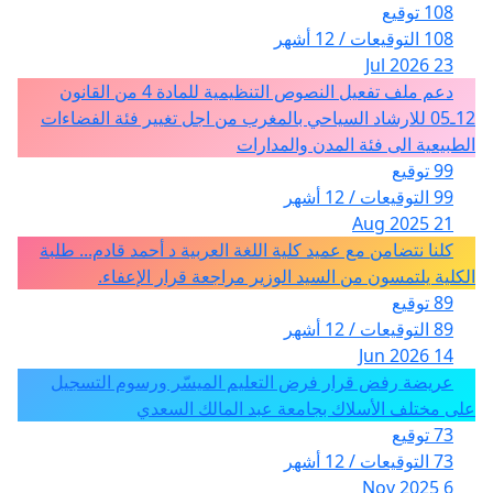
108 توقيع
108 التوقيعات / 12 أشهر
23 Jul 2026
دعم ملف تفعيل النصوص التنظيمية للمادة 4 من القانون
12ـ05 للارشاد السياحي بالمغرب من اجل تغيير فئة الفضاءات
الطبيعية الى فئة المدن والمدارات
99 توقيع
99 التوقيعات / 12 أشهر
21 Aug 2025
كلنا نتضامن مع عميد كلية اللغة العربية د أحمد قادم... طلبة
الكلية يلتمسون من السيد الوزير مراجعة قرار الإعفاء.
89 توقيع
89 التوقيعات / 12 أشهر
14 Jun 2026
عريضة رفض قرار فرض التعليم الميسّر ورسوم التسجيل
على مختلف الأسلاك بجامعة عبد المالك السعدي
73 توقيع
73 التوقيعات / 12 أشهر
6 Nov 2025