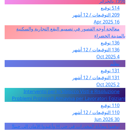
1996 بالجزائر
514 توقيع
209 التوقيعات / 12 أشهر
16 Apr 2025
معالجة أوجه القصور في تصميم البقع التجارية والسكنية
بالمدينة الخضراء
136 توقيع
136 التوقيعات / 12 أشهر
4 Oct 2025
تظلّم
131 توقيع
131 التوقيعات / 12 أشهر
2 Oct 2025
Intervento per lo Sblocco Visti e Risoluzione
Problemi Protocolli Almaviva per Lavoratori Egiziani
110 توقيع
110 التوقيعات / 12 أشهر
30 Jun 2026
أوقفوا معاناة المخدرات في حي H وأعيدوا الأمان إلى حينا!