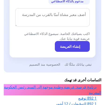
مدعوم بالذكاء الاصطناعي
اكتب بصياغتك الخاصة. سيصوغ الذكاء الاصطناعي
عريضة قوية نيابةً عنك.
إنشاء العريضة
تبقى بياناتك ملكًا لك
الخصوصية منذ التصميم
التماسات أخرى قد تهمك
برنامج فرصة: عريضة وطنية موجهة إلى السيد رئيس الحكومة
المغربية
1 892 توقيع
1 892 التوقيعات / 12 أشهر