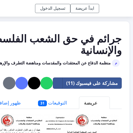
ابدأ عريضة
تسجيل الدخول
جرائم في حق الشعب الفلس
والإنسانية
منظمة الدفاع عن المعتقدات والمقدسات ومناهضة التطرف والإره
م
مشاركة على فيسبوك (11)
عريضة
التوقيعات
ظهور إضاف
31