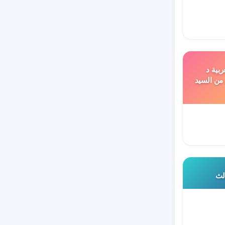
ربية د
 من السيد
الث