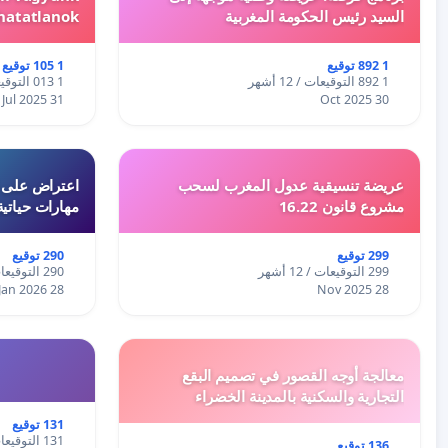
السيد رئيس الحكومة المغربية
hatatlanok!
1 892 توقيع
1 105 توقيع
1 892 التوقيعات / 12 أشهر
1 013 التوقيعات / 12 أشهر
31 Jul 2025
30 Oct 2025
عريضة تنسيقية عدول المغرب لسحب
اعتراض على اع
مشروع قانون 16.22
مهارات حياتية
299 توقيع
290 توقيع
299 التوقيعات / 12 أشهر
290 التوقيعات / 12 أشهر
28 Jan 2026
28 Nov 2025
معالجة أوجه القصور في تصميم البقع
التجارية والسكنية بالمدينة الخضراء
131 توقيع
131 التوقيعات / 12 أشهر
136 توقيع