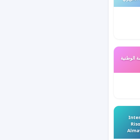
ة الوطنية
Inter
Riso
Almav