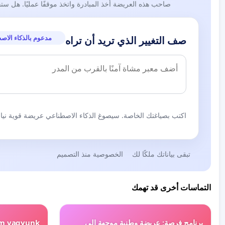
صاحب هذه العريضة أخذ المبادرة واتخذ موقفًا عمليًا. هل ست
مدعوم بالذكاء الاص
صف التغيير الذي تريد أن تراه
اكتب بصياغتك الخاصة. سيصوغ الذكاء الاصطناعي عريضة قوية نيابة
تبقى بياناتك ملكًا لك
الخصوصية منذ التصميم
التماسات أخرى قد تهمك
برنامج فرصة: عريضة وطنية موجهة إلى
em vagyunk