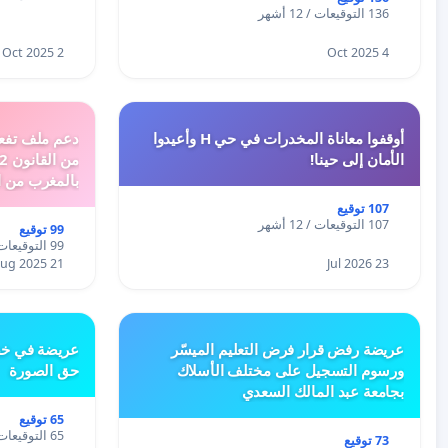
136 التوقيعات / 12 أشهر
2 Oct 2025
4 Oct 2025
أوقفوا معاناة المخدرات في حي H وأعيدوا
الأمان إلى حينا!
بالمغرب من ا
الطبيعية الى 
107 توقيع
107 التوقيعات / 12 أشهر
99 توقيع
99 التوقيعات / 12 أشهر
21 Aug 2025
23 Jul 2026
عريضة رفض قرار فرض التعليم الميسّر
عريضة في خص
ورسوم التسجيل على مختلف الأسلاك
حق الصورة
بجامعة عبد المالك السعدي
65 توقيع
65 التوقيعات / 12 أشهر
73 توقيع