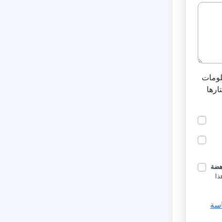
لومات
ارها
هضة
ذا
سة