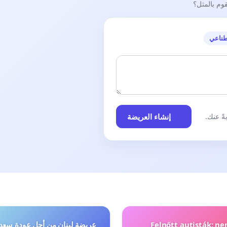
قوم بالمثل؟
طناعي
إنشاء العريضة
ً عنك.
Felnőtt autisták: n
عريضة لبنان من أجل عودة سعد