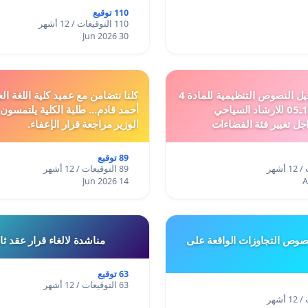
110 توقيع
110 التوقيعات / 12 أشهر
30 Jun 2026
دعم ملف تفعيل النصوص التنظيمية للمادة 4
كلنا نتضامن مع عميد كلية اللغة الع
من القانون 12ـ05 للارشاد السياحي
أحمد قادم... طلبة الكلية يلتمسون
جل تغيير فئة الفضاءات
الوزير مراجعة قرار الإعفاء.
فئة المدن والمدارات
89 توقيع
89 التوقيعات / 12 أشهر
14 Jun 2026
وص التجاوزات الواقعة على
مناشدة لالغاء قرار عقد ث
63 توقيع
63 التوقيعات / 12 أشهر