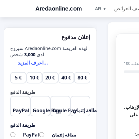
Aredaonline.com
ف العرائض
AR ▼
إعلان مدفوع
سيروج Aredaonline.com لهذه العريضة
شخص.
لدى
3,000
اعرف المزيد...
دف: 100
5 €
10 €
20 €
40 €
80 €
طريقة الدفع
إرهاب
،
بطاقة إئتمان
Apple Pay
Google Pay
PayPal
على
طريقة الدفع
ت:
بطاقة إئتمان
PayPal