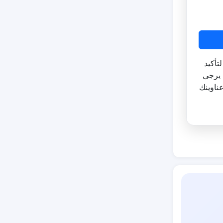
تأكيد
 يرجى
ناوينك