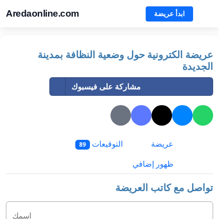
Aredaonline.com
ابدأ عريضة
عريضة الكترونية حول وضعية النظافة بمدينة
الجديدة
مشاركة على فيسبوك
عريضة
التوقيعات
89
ظهور إضافي
تواصل مع كاتب العريضة
اسمك