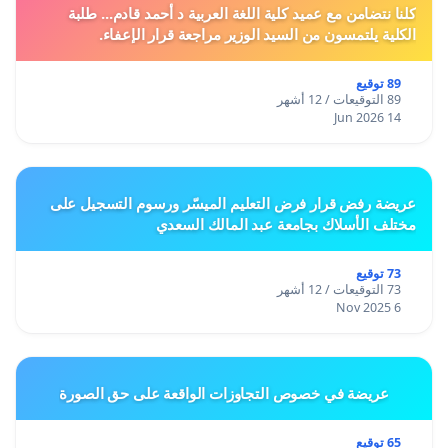
كلنا نتضامن مع عميد كلية اللغة العربية د أحمد قادم... طلبة
الكلية يلتمسون من السيد الوزير مراجعة قرار الإعفاء.
89 توقيع
89 التوقيعات / 12 أشهر
14 Jun 2026
عريضة رفض قرار فرض التعليم الميسّر ورسوم التسجيل على
مختلف الأسلاك بجامعة عبد المالك السعدي
73 توقيع
73 التوقيعات / 12 أشهر
6 Nov 2025
عريضة في خصوص التجاوزات الواقعة على حق الصورة
65 توقيع