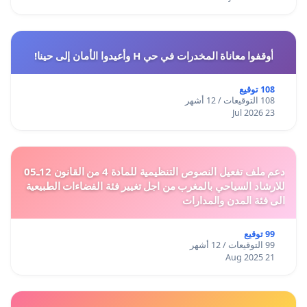
أوقفوا معاناة المخدرات في حي H وأعيدوا الأمان إلى حينا!
108 توقيع
108 التوقيعات / 12 أشهر
23 Jul 2026
دعم ملف تفعيل النصوص التنظيمية للمادة 4 من القانون 12ـ05
للارشاد السياحي بالمغرب من اجل تغيير فئة الفضاءات الطبيعية
الى فئة المدن والمدارات
99 توقيع
99 التوقيعات / 12 أشهر
21 Aug 2025