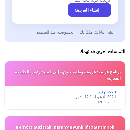
عريضة قوية نيابةً عنك.
إنشاء العريضة
تبقى بياناتك ملكًا لك
الخصوصية منذ التصميم
التماسات أخرى قد تهمك
برنامج فرصة: عريضة وطنية موجهة إلى السيد رئيس الحكومة
المغربية
1 892 توقيع
1 892 التوقيعات / 12 أشهر
30 Oct 2025
Felnőtt autisták: nem vagyunk láthatatlanok!