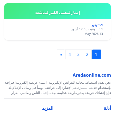
إعمارالمصلى الكبير لتماشت
51 توقيع
51 التوقيعات / 12 أشهر
13 May 2026
»
4
3
2
1
Aredaonline.com
نحن نقدم استضافة مجانية للعرائض الإلكترونية، انشئ عريضة إلكترونيةاحترافية
بإستخدام خدمتناالمميزة،يتم الإشارة إلى عرائضنا يومياً في وسائل الإعلام،لذا
فإن إنشائك عريضة يعتبر طريقة عظيمة لجذب إنتباه الناس وصانعي القرار
أدلة
المزيد