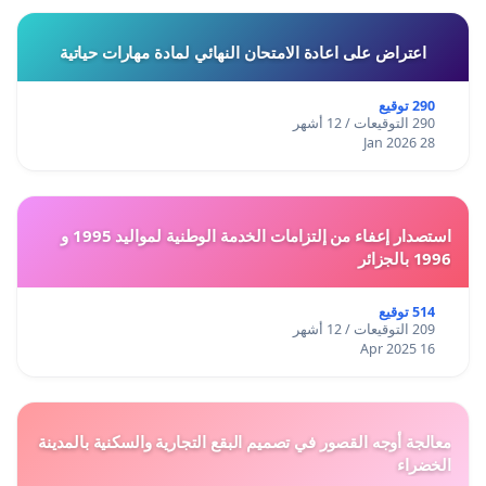
اعتراض على اعادة الامتحان النهائي لمادة مهارات حياتية
290 توقيع
290 التوقيعات / 12 أشهر
28 Jan 2026
استصدار إعفاء من إلتزامات الخدمة الوطنية لمواليد 1995 و
1996 بالجزائر
514 توقيع
209 التوقيعات / 12 أشهر
16 Apr 2025
معالجة أوجه القصور في تصميم البقع التجارية والسكنية بالمدينة
الخضراء