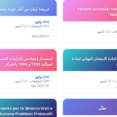
Felnőtt autisták: n
عريضة لبنان من أجل عودة سعد
lát
414 توقيع
414 التوقيعات / 12 أشهر
9 Nov 2025
ادة الامتحان النهائي لمادة
استصدار إعفاء من إلتزامات الخدم
لمواليد 1995 و 1996 بالجزائر
514 توقيع
209 التوقيعات / 12 أشهر
16 Apr 2025
تظلّم
vento per lo Sblocco Visti e
luzione Problemi Protocolli