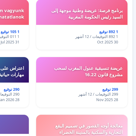
برنامج فرصة: عريضة وطنية موجهة إلى
em vagyunk
السيد رئيس الحكومة المغربية
hatatlanok!
1 892 توقيع
1 105 توقيع
1 892 التوقيعات / 12 أشهر
1 011 التوقيعات / 12 أشهر
31 Jul 2025
30 Oct 2025
عريضة تنسيقية عدول المغرب لسحب
اعتراض على اع
مشروع قانون 16.22
مهارات حياتية
299 توقيع
290 توقيع
299 التوقيعات / 12 أشهر
290 التوقيعات / 12 أشهر
28 Jan 2026
28 Nov 2025
معالجة أوجه القصور في تصميم البقع
التجارية والسكنية بالمدينة الخضراء