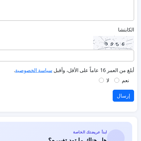
الكابتشا
أبلغ من العمر 16 عاماً على الأقل، وأقبل
سياسة الخصوصية
.
نعم
لا
إرسال
ابدأ عريضتك الخاصة
هل هناك ما تود تغييره؟