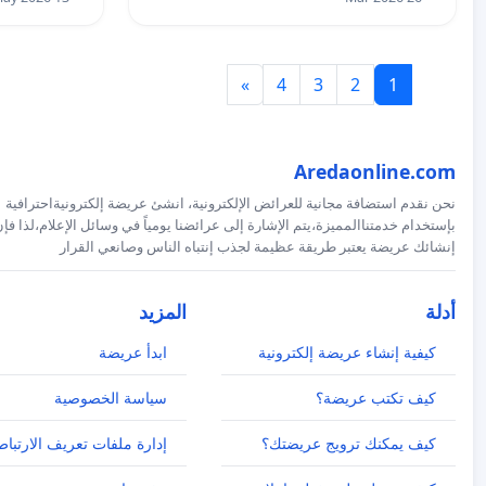
»
4
3
2
1
Aredaonline.com
نحن نقدم استضافة مجانية للعرائض الإلكترونية، انشئ عريضة إلكترونيةاحترافية
بإستخدام خدمتناالمميزة،يتم الإشارة إلى عرائضنا يومياً في وسائل الإعلام،لذا فإ
إنشائك عريضة يعتبر طريقة عظيمة لجذب إنتباه الناس وصانعي القرار
أدلة
المزيد
كيفية إنشاء عريضة إلكترونية
ابدأ عريضة
كيف تكتب عريضة؟
سياسة الخصوصية
كيف يمكنك ترويج عريضتك؟
إدارة ملفات تعريف الارتباط