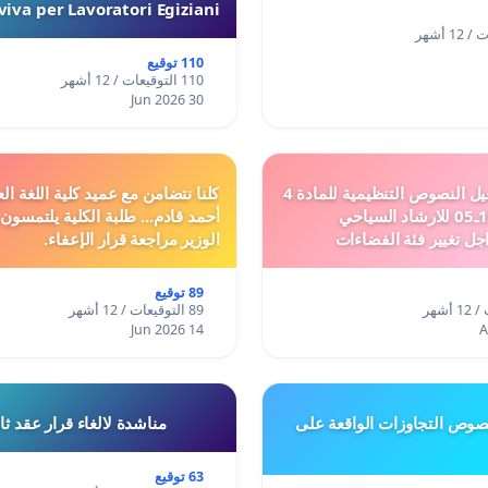
iva per Lavoratori Egiziani
110 توقيع
110 التوقيعات / 12 أشهر
30 Jun 2026
دعم ملف تفعيل النصوص التنظيمية للمادة 4
كلنا نتضامن مع عميد كلية اللغة الع
من القانون 12ـ05 للارشاد السياحي
أحمد قادم... طلبة الكلية يلتمسون
جل تغيير فئة الفضاءات
الوزير مراجعة قرار الإعفاء.
فئة المدن والمدارات
89 توقيع
89 التوقيعات / 12 أشهر
14 Jun 2026
وص التجاوزات الواقعة على
مناشدة لالغاء قرار عقد ث
63 توقيع