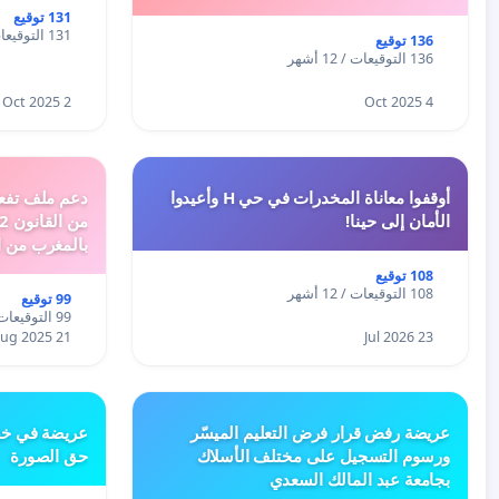
131 توقيع
131 التوقيعات / 12 أشهر
136 توقيع
136 التوقيعات / 12 أشهر
2 Oct 2025
4 Oct 2025
أوقفوا معاناة المخدرات في حي H وأعيدوا
الأمان إلى حينا!
بالمغرب من ا
الطبيعية الى 
108 توقيع
108 التوقيعات / 12 أشهر
99 توقيع
99 التوقيعات / 12 أشهر
21 Aug 2025
23 Jul 2026
عريضة رفض قرار فرض التعليم الميسّر
عريضة في خص
ورسوم التسجيل على مختلف الأسلاك
حق الصورة
بجامعة عبد المالك السعدي