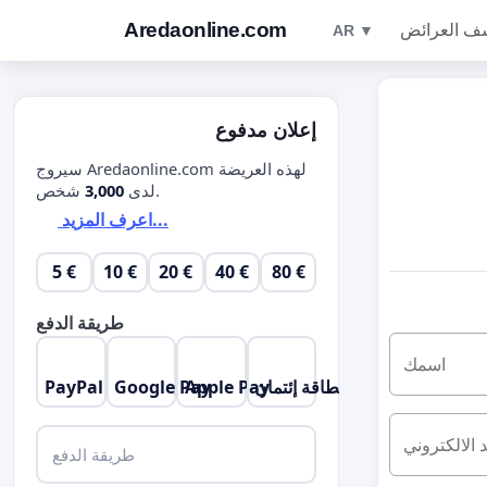
Aredaonline.com
ف العرائض
AR ▼
إعلان مدفوع
سيروج Aredaonline.com لهذه العريضة
شخص.
لدى
3,000
اعرف المزيد...
5 €
10 €
20 €
40 €
80 €
طريقة الدفع
اسمك
بطاقة إئتمان
Apple Pay
Google Pay
PayPal
د الالكتروني
طريقة الدفع