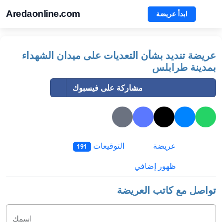
Aredaonline.com
ابدأ عريضة
عريضة تنديد بشأن التعديات على ميدان الشهداء
بمدينة طرابلس
مشاركة على فيسبوك
عريضة
التوقيعات
191
ظهور إضافي
تواصل مع كاتب العريضة
اسمك