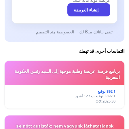
عريضة قوية نيابةً عنك.
إنشاء العريضة
تبقى بياناتك ملكًا لك
الخصوصية منذ التصميم
التماسات أخرى قد تهمك
برنامج فرصة: عريضة وطنية موجهة إلى السيد رئيس الحكومة
المغربية
1 892 توقيع
1 892 التوقيعات / 12 أشهر
30 Oct 2025
Felnőtt autisták: nem vagyunk láthatatlanok!