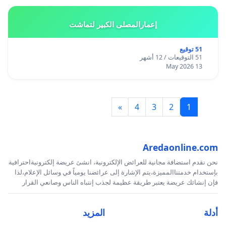
إعمارالمصلى الكبير لتماشت
51 توقيع
51 التوقيعات / 12 أشهر
13 May 2026
»
4
3
2
1
Aredaonline.com
نحن نقدم استضافة مجانية للعرائض الإلكترونية، انشئ عريضة إلكترونيةاحترافية
بإستخدام خدمتناالمميزة،يتم الإشارة إلى عرائضنا يومياً في وسائل الإعلام،لذا
فإن إنشائك عريضة يعتبر طريقة عظيمة لجذب إنتباه الناس وصانعي القرار
أدلة
المزيد