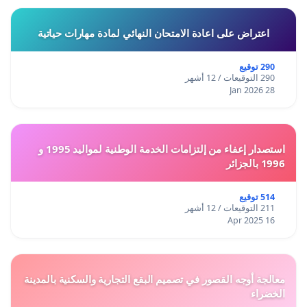
اعتراض على اعادة الامتحان النهائي لمادة مهارات حياتية
290 توقيع
290 التوقيعات / 12 أشهر
28 Jan 2026
استصدار إعفاء من إلتزامات الخدمة الوطنية لمواليد 1995 و
1996 بالجزائر
514 توقيع
211 التوقيعات / 12 أشهر
16 Apr 2025
معالجة أوجه القصور في تصميم البقع التجارية والسكنية بالمدينة
الخضراء