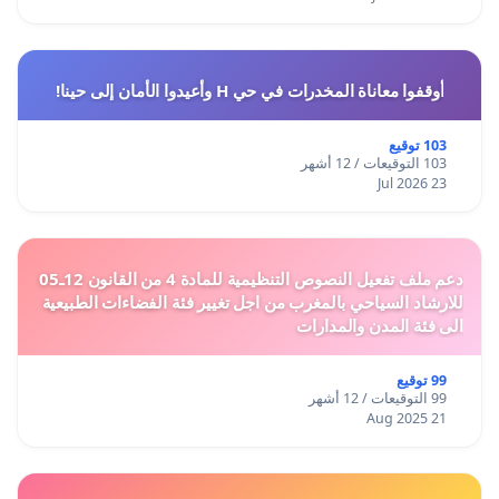
أوقفوا معاناة المخدرات في حي H وأعيدوا الأمان إلى حينا!
103 توقيع
103 التوقيعات / 12 أشهر
23 Jul 2026
دعم ملف تفعيل النصوص التنظيمية للمادة 4 من القانون 12ـ05
للارشاد السياحي بالمغرب من اجل تغيير فئة الفضاءات الطبيعية
الى فئة المدن والمدارات
99 توقيع
99 التوقيعات / 12 أشهر
21 Aug 2025