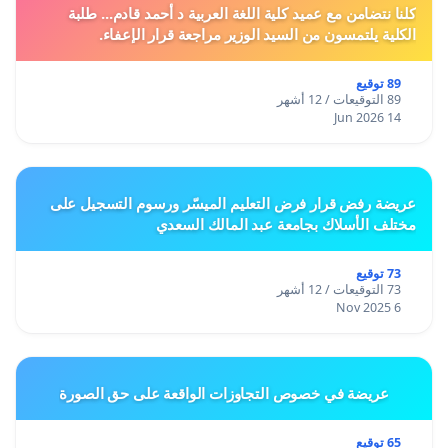
كلنا نتضامن مع عميد كلية اللغة العربية د أحمد قادم... طلبة
الكلية يلتمسون من السيد الوزير مراجعة قرار الإعفاء.
89 توقيع
89 التوقيعات / 12 أشهر
14 Jun 2026
عريضة رفض قرار فرض التعليم الميسّر ورسوم التسجيل على
مختلف الأسلاك بجامعة عبد المالك السعدي
73 توقيع
73 التوقيعات / 12 أشهر
6 Nov 2025
عريضة في خصوص التجاوزات الواقعة على حق الصورة
65 توقيع