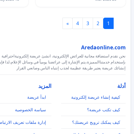
»
4
3
2
1
Aredaonline.com
نحن نقدم استضافة مجانية للعرائض الإلكترونية، انشئ عريضة إلكترونيةاحترافية
بإستخدام خدمتناالمميزة،يتم الإشارة إلى عرائضنا يومياً في وسائل الإعلام،لذا فإ
إنشائك عريضة يعتبر طريقة عظيمة لجذب إنتباه الناس وصانعي القرار
أدلة
المزيد
كيفية إنشاء عريضة إلكترونية
ابدأ عريضة
كيف تكتب عريضة؟
سياسة الخصوصية
كيف يمكنك ترويج عريضتك؟
إدارة ملفات تعريف الارتباط