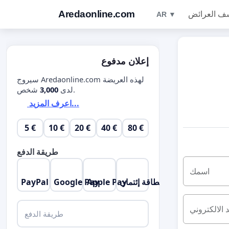
Aredaonline.com
ف العرائض
AR ▼
إعلان مدفوع
سيروج Aredaonline.com لهذه العريضة
شخص.
لدى
3,000
اعرف المزيد...
5 €
10 €
20 €
40 €
80 €
طريقة الدفع
اسمك
بطاقة إئتمان
Apple Pay
Google Pay
PayPal
د الالكتروني
طريقة الدفع