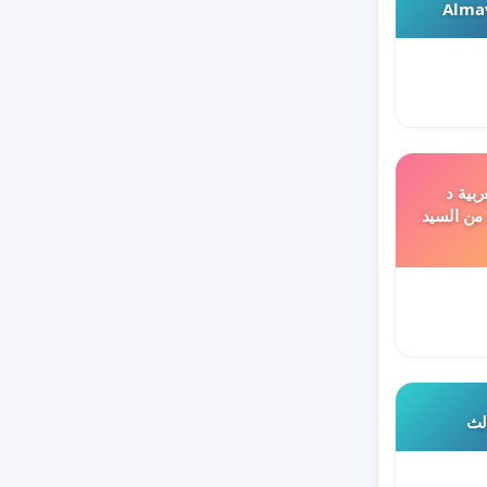
Almav
ربية د
 من السيد
الث