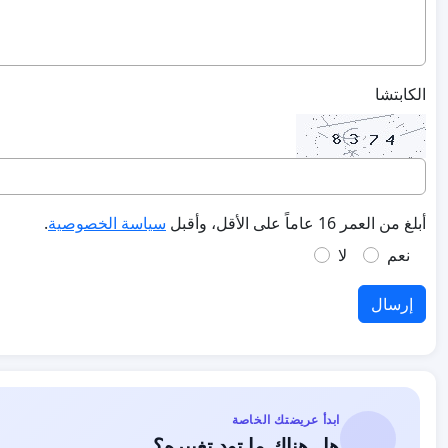
الكابتشا
أبلغ من العمر 16 عاماً على الأقل، وأقبل
سياسة الخصوصية
.
نعم
لا
إرسال
ابدأ عريضتك الخاصة
هل هناك ما تود تغييره؟