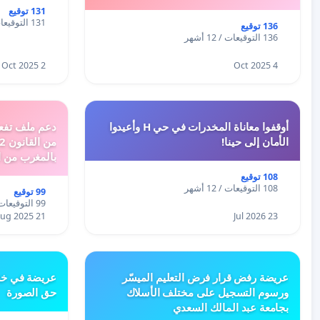
131 توقيع
131 التوقيعات / 12 أشهر
136 توقيع
136 التوقيعات / 12 أشهر
2 Oct 2025
4 Oct 2025
أوقفوا معاناة المخدرات في حي H وأعيدوا
الأمان إلى حينا!
بالمغرب من ا
الطبيعية الى 
108 توقيع
108 التوقيعات / 12 أشهر
99 توقيع
99 التوقيعات / 12 أشهر
21 Aug 2025
23 Jul 2026
عريضة رفض قرار فرض التعليم الميسّر
عريضة في خص
ورسوم التسجيل على مختلف الأسلاك
حق الصورة
بجامعة عبد المالك السعدي