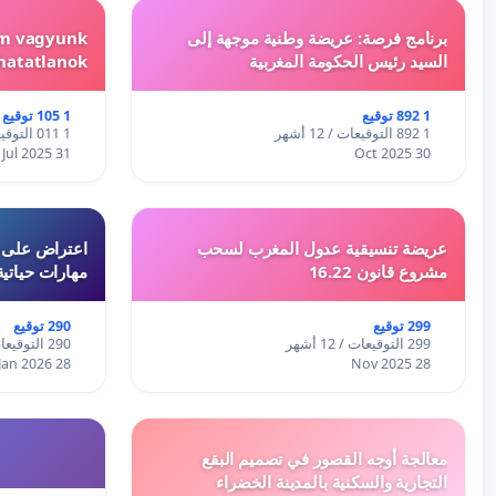
برنامج فرصة: عريضة وطنية موجهة إلى
em vagyunk
السيد رئيس الحكومة المغربية
hatatlanok!
1 892 توقيع
1 105 توقيع
1 892 التوقيعات / 12 أشهر
1 011 التوقيعات / 12 أشهر
31 Jul 2025
30 Oct 2025
عريضة تنسيقية عدول المغرب لسحب
اعتراض على اع
مشروع قانون 16.22
مهارات حياتية
299 توقيع
290 توقيع
299 التوقيعات / 12 أشهر
290 التوقيعات / 12 أشهر
28 Jan 2026
28 Nov 2025
معالجة أوجه القصور في تصميم البقع
التجارية والسكنية بالمدينة الخضراء