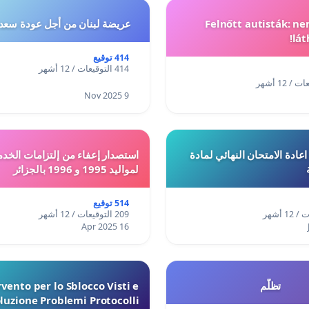
Felnőtt autisták: n
عريضة لبنان من أجل عودة سعد
lát
414 توقيع
414 التوقيعات / 12 أشهر
9 Nov 2025
ادة الامتحان النهائي لمادة
استصدار إعفاء من إلتزامات الخدم
لمواليد 1995 و 1996 بالجزائر
514 توقيع
209 التوقيعات / 12 أشهر
16 Apr 2025
تظلّم
vento per lo Sblocco Visti e
luzione Problemi Protocolli