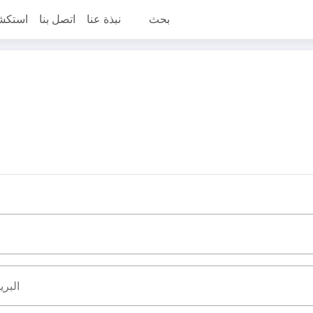
بحث
نبذة عنا
اتصل بنا
استكش
البري