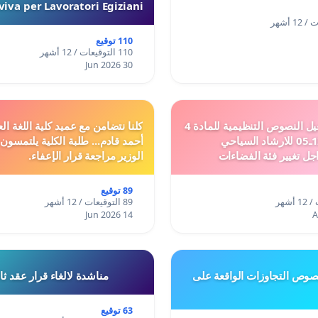
iva per Lavoratori Egiziani
110 توقيع
110 التوقيعات / 12 أشهر
30 Jun 2026
دعم ملف تفعيل النصوص التنظيمية للمادة 4
كلنا نتضامن مع عميد كلية اللغة الع
من القانون 12ـ05 للارشاد السياحي
أحمد قادم... طلبة الكلية يلتمسون
جل تغيير فئة الفضاءات
الوزير مراجعة قرار الإعفاء.
فئة المدن والمدارات
89 توقيع
89 التوقيعات / 12 أشهر
14 Jun 2026
وص التجاوزات الواقعة على
مناشدة لالغاء قرار عقد ث
63 توقيع