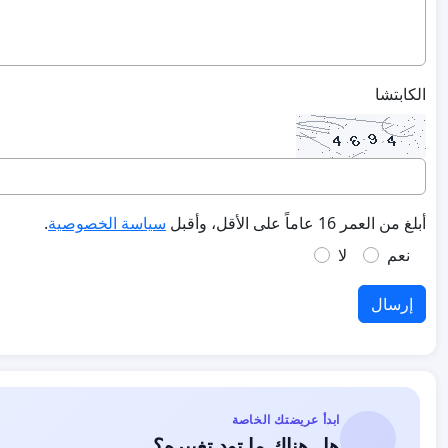
الكابتشا
أبلغ من العمر 16 عاماً على الأقل، وأقبل
سياسة الخصوصية
.
نعم
لا
إرسال
ابدأ عريضتك الخاصة
هل هناك ما تود تغييره؟