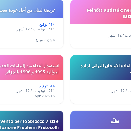
Felnőtt autisták: n
عريضة لبنان من أجل عودة سعد
lát
414 توقيع
414 التوقيعات / 12 أشهر
9 Nov 2025
ادة الامتحان النهائي لمادة
استصدار إعفاء من إلتزامات الخدم
لمواليد 1995 و 1996 بالجزائر
514 توقيع
211 التوقيعات / 12 أشهر
16 Apr 2025
تظلّم
vento per lo Sblocco Visti e
luzione Problemi Protocolli