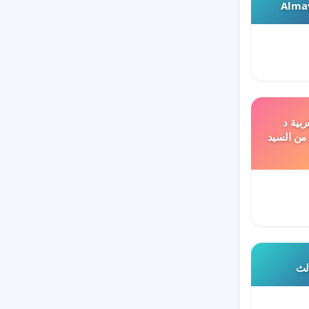
Almav
ربية د
 من السيد
الث