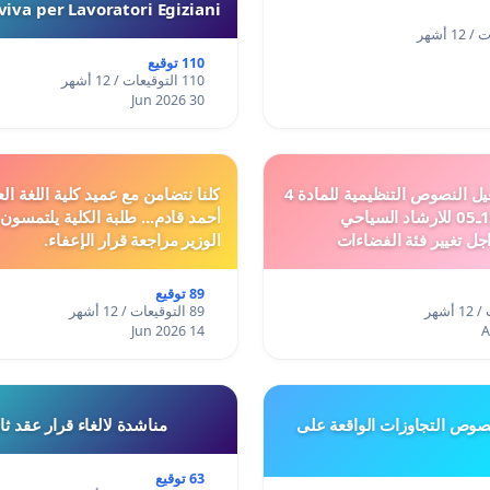
iva per Lavoratori Egiziani
110 توقيع
110 التوقيعات / 12 أشهر
30 Jun 2026
دعم ملف تفعيل النصوص التنظيمية للمادة 4
كلنا نتضامن مع عميد كلية اللغة الع
من القانون 12ـ05 للارشاد السياحي
أحمد قادم... طلبة الكلية يلتمسون
جل تغيير فئة الفضاءات
الوزير مراجعة قرار الإعفاء.
فئة المدن والمدارات
89 توقيع
89 التوقيعات / 12 أشهر
14 Jun 2026
وص التجاوزات الواقعة على
مناشدة لالغاء قرار عقد ث
63 توقيع