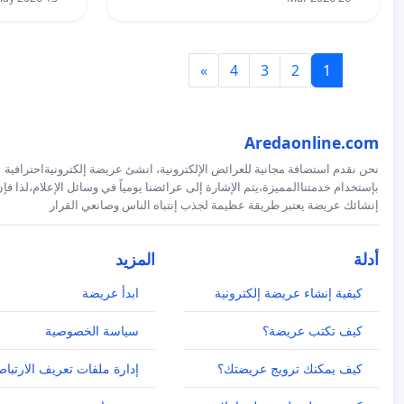
»
4
3
2
1
Aredaonline.com
نحن نقدم استضافة مجانية للعرائض الإلكترونية، انشئ عريضة إلكترونيةاحترافية
بإستخدام خدمتناالمميزة،يتم الإشارة إلى عرائضنا يومياً في وسائل الإعلام،لذا فإ
إنشائك عريضة يعتبر طريقة عظيمة لجذب إنتباه الناس وصانعي القرار
أدلة
المزيد
كيفية إنشاء عريضة إلكترونية
ابدأ عريضة
كيف تكتب عريضة؟
سياسة الخصوصية
كيف يمكنك ترويج عريضتك؟
إدارة ملفات تعريف الارتباط