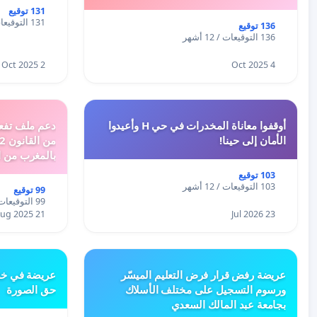
131 توقيع
131 التوقيعات / 12 أشهر
136 توقيع
136 التوقيعات / 12 أشهر
2 Oct 2025
4 Oct 2025
أوقفوا معاناة المخدرات في حي H وأعيدوا
الأمان إلى حينا!
بالمغرب من ا
الطبيعية الى 
103 توقيع
103 التوقيعات / 12 أشهر
99 توقيع
99 التوقيعات / 12 أشهر
21 Aug 2025
23 Jul 2026
عريضة رفض قرار فرض التعليم الميسّر
عريضة في خص
ورسوم التسجيل على مختلف الأسلاك
حق الصورة
بجامعة عبد المالك السعدي