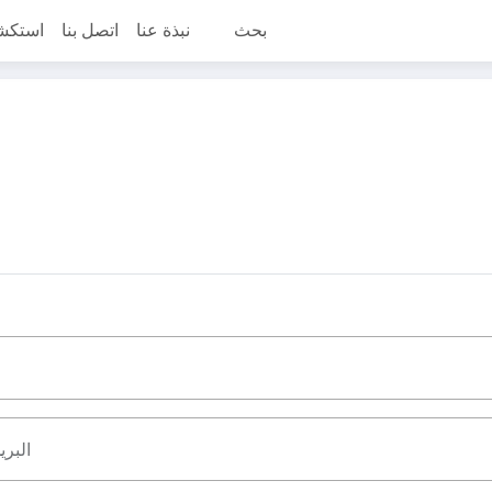
بحث
نبذة عنا
اتصل بنا
استكش
البري