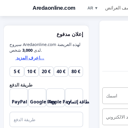
Aredaonline.com
ف العرائض
AR ▼
إعلان مدفوع
سيروج Aredaonline.com لهذه العريضة
شخص.
لدى
3,000
اعرف المزيد...
5 €
10 €
20 €
40 €
80 €
طريقة الدفع
اسمك
بطاقة إئتمان
Apple Pay
Google Pay
PayPal
د الالكتروني
طريقة الدفع