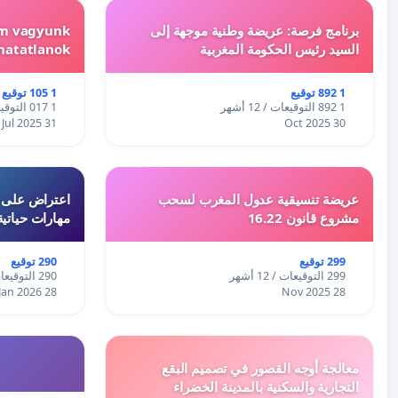
برنامج فرصة: عريضة وطنية موجهة إلى
em vagyunk
السيد رئيس الحكومة المغربية
hatatlanok!
1 892 توقيع
1 105 توقيع
1 892 التوقيعات / 12 أشهر
1 017 التوقيعات / 12 أشهر
31 Jul 2025
30 Oct 2025
عريضة تنسيقية عدول المغرب لسحب
اعتراض على اع
مشروع قانون 16.22
مهارات حياتية
299 توقيع
290 توقيع
299 التوقيعات / 12 أشهر
290 التوقيعات / 12 أشهر
28 Jan 2026
28 Nov 2025
معالجة أوجه القصور في تصميم البقع
التجارية والسكنية بالمدينة الخضراء