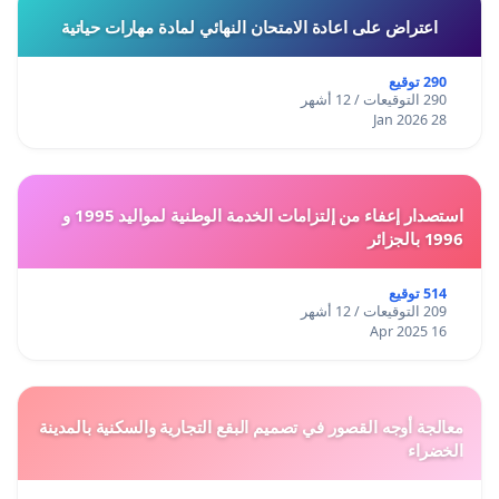
اعتراض على اعادة الامتحان النهائي لمادة مهارات حياتية
290 توقيع
290 التوقيعات / 12 أشهر
28 Jan 2026
استصدار إعفاء من إلتزامات الخدمة الوطنية لمواليد 1995 و
1996 بالجزائر
514 توقيع
209 التوقيعات / 12 أشهر
16 Apr 2025
معالجة أوجه القصور في تصميم البقع التجارية والسكنية بالمدينة
الخضراء