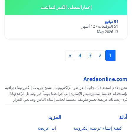
إعمارالمصلى الكبير لتماشت
51 توقيع
51 التوقيعات / 12 أشهر
13 May 2026
»
4
3
2
1
Aredaonline.com
نحن نقدم استضافة مجانية للعرائض الإلكترونية، انشئ عريضة إلكترونيةاحترافية
بإستخدام خدمتناالمميزة،يتم الإشارة إلى عرائضنا يومياً في وسائل الإعلام،لذا
فإن إنشائك عريضة يعتبر طريقة عظيمة لجذب إنتباه الناس وصانعي القرار
أدلة
المزيد
كيفية إنشاء عريضة إلكترونية
ابدأ عريضة