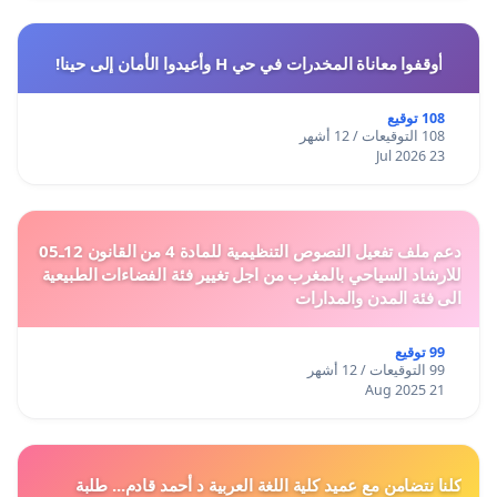
أوقفوا معاناة المخدرات في حي H وأعيدوا الأمان إلى حينا!
108 توقيع
108 التوقيعات / 12 أشهر
23 Jul 2026
دعم ملف تفعيل النصوص التنظيمية للمادة 4 من القانون 12ـ05
للارشاد السياحي بالمغرب من اجل تغيير فئة الفضاءات الطبيعية
الى فئة المدن والمدارات
99 توقيع
99 التوقيعات / 12 أشهر
21 Aug 2025
كلنا نتضامن مع عميد كلية اللغة العربية د أحمد قادم... طلبة