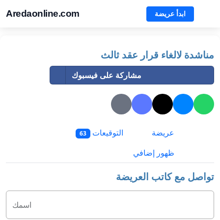
Aredaonline.com
ابدأ عريضة
مناشدة لالغاء قرار عقد ثالث
مشاركة على فيسبوك
عريضة
التوقيعات
63
ظهور إضافي
تواصل مع كاتب العريضة
اسمك