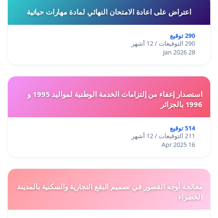
اعتراض على اعادة الامتحان النهائي لمادة مهارات حياتية
290 توقيع
290 التوقيعات / 12 أشهر
28 Jan 2026
استصدار إعفاء من إلتزامات الخدمة الوطنية لمواليد 1995 و
1996 بالجزائر
514 توقيع
211 التوقيعات / 12 أشهر
16 Apr 2025
معالجة أوجه القصور في تصميم البقع التجارية والسكنية بالمدينة
الخضراء