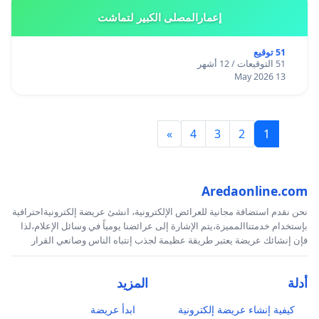
إعمارالمصلى الكبير لتماشت
51 توقيع
51 التوقيعات / 12 أشهر
13 May 2026
»
4
3
2
1
Aredaonline.com
نحن نقدم استضافة مجانية للعرائض الإلكترونية، انشئ عريضة إلكترونيةاحترافية
بإستخدام خدمتناالمميزة،يتم الإشارة إلى عرائضنا يومياً في وسائل الإعلام،لذا
فإن إنشائك عريضة يعتبر طريقة عظيمة لجذب إنتباه الناس وصانعي القرار
أدلة
المزيد
كيفية إنشاء عريضة إلكترونية
ابدأ عريضة