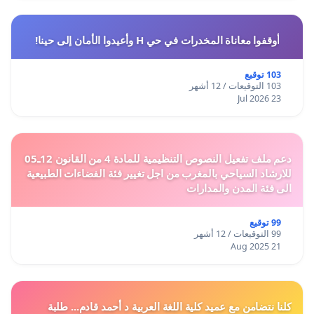
أوقفوا معاناة المخدرات في حي H وأعيدوا الأمان إلى حينا!
103 توقيع
103 التوقيعات / 12 أشهر
23 Jul 2026
دعم ملف تفعيل النصوص التنظيمية للمادة 4 من القانون 12ـ05
للارشاد السياحي بالمغرب من اجل تغيير فئة الفضاءات الطبيعية
الى فئة المدن والمدارات
99 توقيع
99 التوقيعات / 12 أشهر
21 Aug 2025
كلنا نتضامن مع عميد كلية اللغة العربية د أحمد قادم... طلبة