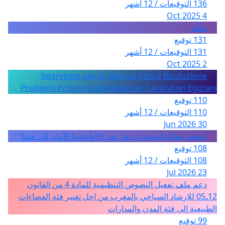
136 التوقيعات / 12 أشهر
4 Oct 2025
تظلّم
131 توقيع
131 التوقيعات / 12 أشهر
2 Oct 2025
Intervento per lo Sblocco Visti e Risoluzione
Problemi Protocolli Almaviva per Lavoratori Egiziani
110 توقيع
110 التوقيعات / 12 أشهر
30 Jun 2026
أوقفوا معاناة المخدرات في حي H وأعيدوا الأمان إلى حينا!
108 توقيع
108 التوقيعات / 12 أشهر
23 Jul 2026
دعم ملف تفعيل النصوص التنظيمية للمادة 4 من القانون
12ـ05 للارشاد السياحي بالمغرب من اجل تغيير فئة الفضاءات
الطبيعية الى فئة المدن والمدارات
99 توقيع