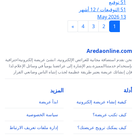
51 توقيع
51 التوقيعات / 12 أشهر
13 May 2026
»
4
3
2
1
Aredaonline.com
نحن نقدم استضافة مجانية للعرائض الإلكترونية، انشئ عريضة إلكترونيةاحترافية
بإستخدام خدمتناالمميزة،يتم الإشارة إلى عرائضنا يومياً في وسائل الإعلام،لذا
فإن إنشائك عريضة يعتبر طريقة عظيمة لجذب إنتباه الناس وصانعي القرار
أدلة
المزيد
كيفية إنشاء عريضة إلكترونية
ابدأ عريضة
كيف تكتب عريضة؟
سياسة الخصوصية
كيف يمكنك ترويج عريضتك؟
إدارة ملفات تعريف الارتباط