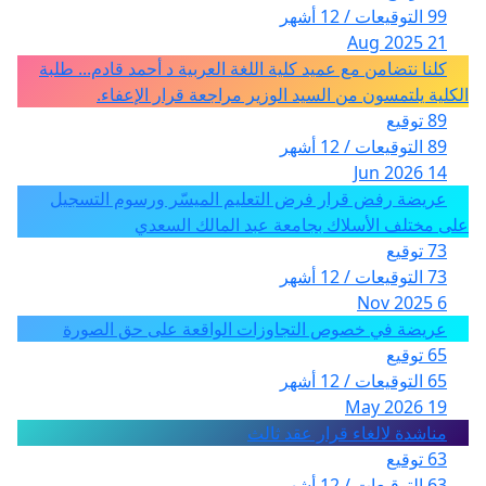
99 التوقيعات / 12 أشهر
21 Aug 2025
كلنا نتضامن مع عميد كلية اللغة العربية د أحمد قادم... طلبة
الكلية يلتمسون من السيد الوزير مراجعة قرار الإعفاء.
89 توقيع
89 التوقيعات / 12 أشهر
14 Jun 2026
عريضة رفض قرار فرض التعليم الميسّر ورسوم التسجيل
على مختلف الأسلاك بجامعة عبد المالك السعدي
73 توقيع
73 التوقيعات / 12 أشهر
6 Nov 2025
عريضة في خصوص التجاوزات الواقعة على حق الصورة
65 توقيع
65 التوقيعات / 12 أشهر
19 May 2026
مناشدة لالغاء قرار عقد ثالث
63 توقيع
63 التوقيعات / 12 أشهر