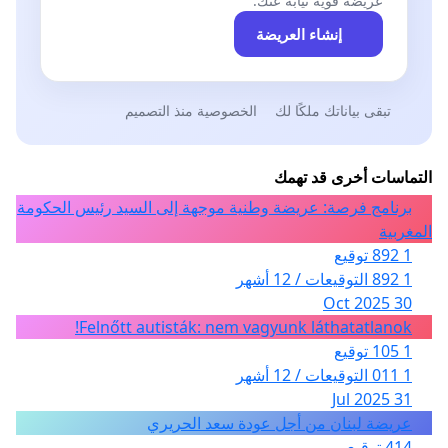
عريضة قوية نيابةً عنك.
إنشاء العريضة
تبقى بياناتك ملكًا لك
الخصوصية منذ التصميم
التماسات أخرى قد تهمك
برنامج فرصة: عريضة وطنية موجهة إلى السيد رئيس الحكومة
المغربية
1 892 توقيع
1 892 التوقيعات / 12 أشهر
30 Oct 2025
Felnőtt autisták: nem vagyunk láthatatlanok!
1 105 توقيع
1 011 التوقيعات / 12 أشهر
31 Jul 2025
عريضة لبنان من أجل عودة سعد الحريري
414 توقيع