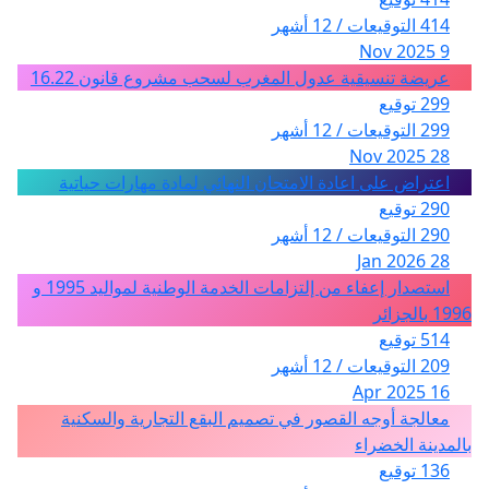
414 التوقيعات / 12 أشهر
9 Nov 2025
عريضة تنسيقية عدول المغرب لسحب مشروع قانون 16.22
299 توقيع
299 التوقيعات / 12 أشهر
28 Nov 2025
اعتراض على اعادة الامتحان النهائي لمادة مهارات حياتية
290 توقيع
290 التوقيعات / 12 أشهر
28 Jan 2026
استصدار إعفاء من إلتزامات الخدمة الوطنية لمواليد 1995 و
1996 بالجزائر
514 توقيع
209 التوقيعات / 12 أشهر
16 Apr 2025
معالجة أوجه القصور في تصميم البقع التجارية والسكنية
بالمدينة الخضراء
136 توقيع