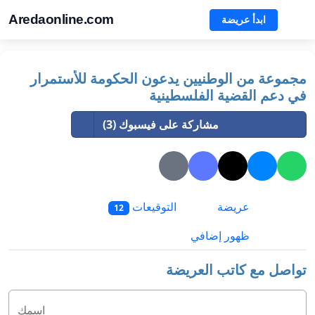
Aredaonline.com
ابدأ عريضة
مجموعة من الوطنيين يدعون الحكومة للأستمرار
في دعم القضية الفلسطينية
مشاركة على فيسبوك (3)
عريضة
التوقيعات
12
ظهور إضافي
تواصل مع كاتب العريضة
اسمك